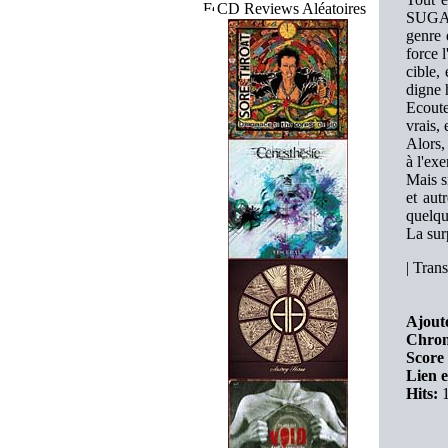
CD Reviews Aléatoires
SUGAR,
genre 
force 
cible,
digne 
Ecout
vrais,
Alors,
à l'exe
Mais 
et aut
quelqu
La sur
|
Trans
Ajouté
Chron
Score 
Lien e
Hits:
1