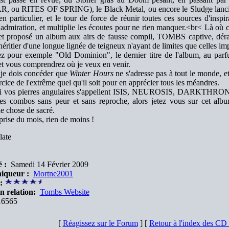
 ou RITES OF SPRING), le Black Metal, ou encore le Sludge lancina
en particulier, et le tour de force de réunir toutes ces sources d'in
l'admiration, et multiplie les écoutes pour ne rien manquer.<br< Là où
 et proposé un album aux airs de fausse compil, TOMBS captive, dér
héritier d'une longue lignée de teigneux n'ayant de limites que celles im
ez pour exemple "Old Dominion", le dernier titre de l'album, au
 et vous comprendrez où je veux en venir.
 je dois concéder que
Winter Hours
ne s'adresse pas à tout le monde, e
rcice de l'extrême quel qu'il soit pour en apprécier tous les méandres.
si vos pierres angulaires s'appellent ISIS, NEUROSIS, DARKT
res combos sans peur et sans reproche, alors jetez vous sur cet alb
e chose de sacré.
prise du mois, rien de moins !
late
 :
Samedi 14 Février 2009
iqueur :
Mortne2001
:
n relation:
Tombs Website
6565
[
Réagissez sur le Forum
] [
Retour à l'index des C