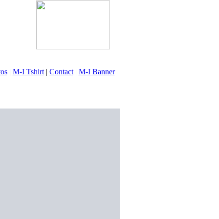
tos
|
M-I Tshirt
|
Contact
|
M-I Banner