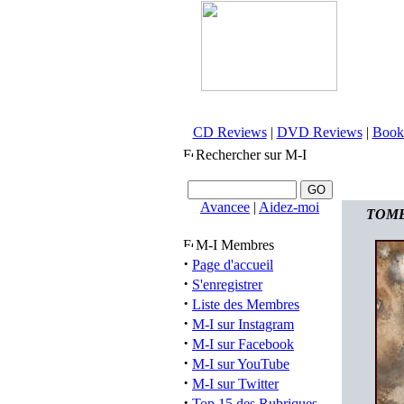
CD Reviews
|
DVD Reviews
|
Book
Rechercher sur M-I
Avancee
|
Aidez-moi
TOMBS
M-I Membres
·
Page d'accueil
·
S'enregistrer
·
Liste des Membres
·
M-I sur Instagram
·
M-I sur Facebook
·
M-I sur YouTube
·
M-I sur Twitter
·
Top 15 des Rubriques