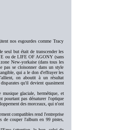
gitent nos esgourdes comme Tracy
 seul but était de transcender les
ATIVE ou de LIFE OF AGONY (sans
 zone New-yorkaise (dans tous les
e pas se cloisonner dans un style
angible, qui a le don d'effrayer les
llient, on aboutit à un résultat
disparates qu'il devient quasiment
 musique glaciale, hermétique, et
t pourtant pas dénaturer l'optique
veloppement des morceaux, qui n'ont
lement compatibles rend l'entreprise
els de couper l'album en 99 pistes,
'Emo (attention, le bon, celui de