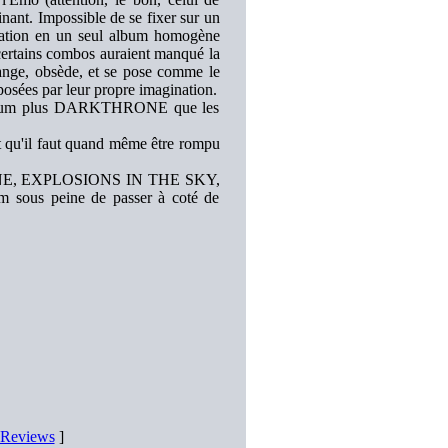
nt. Impossible de se fixer sur un
spiration en un seul album homogène
 certains combos auraient manqué la
ange, obsède, et se pose comme le
posées par leur propre imagination.
 parfum plus DARKTHRONE que les
t qu'il faut quand même être rompu
HRONE, EXPLOSIONS IN THE SKY,
um sous peine de passer à coté de
D Reviews
]