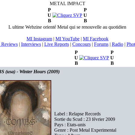
METAL IMPACT
P
P
U
U
B
B
L ultime Webzine orienté Metal qui se renouvelle au quotidien
MI Instagram
|
MI YouTube
|
MI Facebook
 Reviews
|
Interviews
|
Live Reports
|
Concours
|
Forums
|
Radio
|
Pho
P
P
U
U
B
B
 (usa) - Winter Hours (2009)
Label : Relapse Records
Sortie du Scud : 23 février 2009
Pays : Etats-unis
Genre : Post Metal Experimental