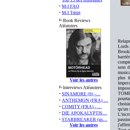
·
M-I FAQ
·
M-I Tshirt
Book Reviews
Aléatoires
Relaps
Lords a
Brookl
barri
compte
sens d
musica
plus t
Voir les autres
impecc
Interviews Aléatoires
imposs
·
TOMB
SINAMORE (fi) -…
pourta
·
ANTHEMON (FRA) …
choisi
·
COMITY (FRA) - …
qu'un 
·
DIE APOKALYPTIS…
L'incr
·
STARBREAKER (us…
passio
j'affir
Voir les autres
Tout e