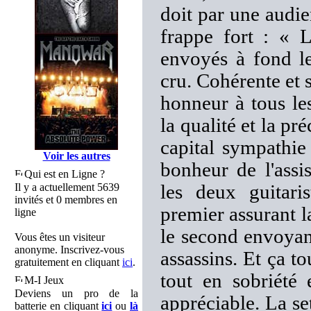
doit par une audi
frappe fort : « 
envoyés à fond le
cru. Cohérente et
honneur à tous les
la qualité et la pr
capital sympathie
Voir les autres
bonheur de l'ass
Qui est en Ligne ?
Il y a actuellement 5639
les deux guitari
invités et 0 membres en
premier assurant la
ligne
le second envoyant
Vous êtes un visiteur
anonyme. Inscrivez-vous
assassins. Et ça t
gratuitement en cliquant
ici
.
tout en sobriété 
M-I Jeux
Deviens un pro de la
appréciable. La set
batterie en cliquant
ici
ou
là