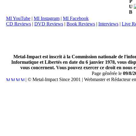
P
U
B
MI YouTube
|
MI Instagram
|
MI Facebook
CD Reviews
|
DVD Reviews
|
Book Reviews
|
Interviews
|
Live R
Metal-Impact est inscrit à la Commission nationale de l'inf
Informatique et Libertés en date du 6 janvier 1978, vous disp
vous concernent. Vous pouvez exercer ce droit en nous en
Page générée le
09/8/2
| © Metal-Impact Since 2001 | Webmaster et Rédacteur e