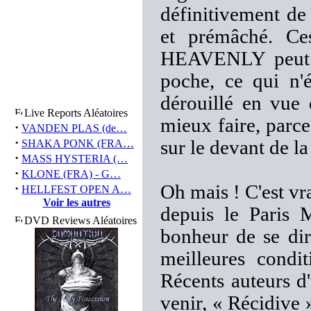
définitivement de t
et prémâché. Ce
HEAVENLY peut se
poche, ce qui n'é
dérouillé en vue 
Live Reports Aléatoires
mieux faire, parce
·
VANDEN PLAS (de…
·
sur le devant de l
SHAKA PONK (FRA…
·
MASS HYSTERIA (…
·
KLONE (FRA) - G…
·
Oh mais ! C'est vr
HELLFEST OPEN A…
Voir les autres
depuis le Paris 
DVD Reviews Aléatoires
bonheur de se dir
meilleures condit
Récents auteurs d'
venir, « Récidive 