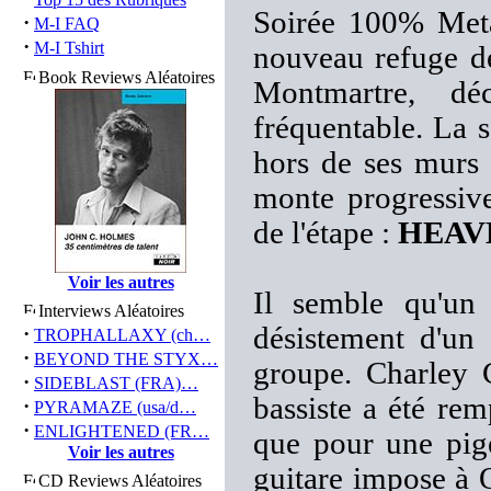
Soirée 100% Meta
·
M-I FAQ
·
M-I Tshirt
nouveau refuge de
Book Reviews Aléatoires
Montmartre, dé
fréquentable. La sa
hors de ses murs 
monte progressive
de l'étape :
HEAV
Voir les autres
Il semble qu'un
Interviews Aléatoires
désistement d'un
·
TROPHALLAXY (ch…
·
BEYOND THE STYX…
groupe. Charley C
·
SIDEBLAST (FRA)…
bassiste a été rem
·
PYRAMAZE (usa/d…
·
ENLIGHTENED (FR…
que pour une pige
Voir les autres
guitare impose à 
CD Reviews Aléatoires