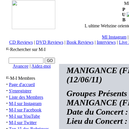
M
P
U
B
L ultime Webzine orienté
MI Instagram
CD Reviews
|
DVD Reviews
|
Book Reviews
|
Interviews
|
Live 
Rechercher sur M-I
Avancee
|
Aidez-moi
MANIGANCE (FRA
(12/06/11)
M-I Membres
·
Page d'accueil
·
S'enregistrer
Groupes Présent
·
Liste des Membres
MANIGANCE (F
·
M-I sur Instagram
·
M-I sur Facebook
Date du Concert :
·
M-I sur YouTube
Lieu du Concert :
·
M-I sur Twitter
·
Top 15 des Rubriques