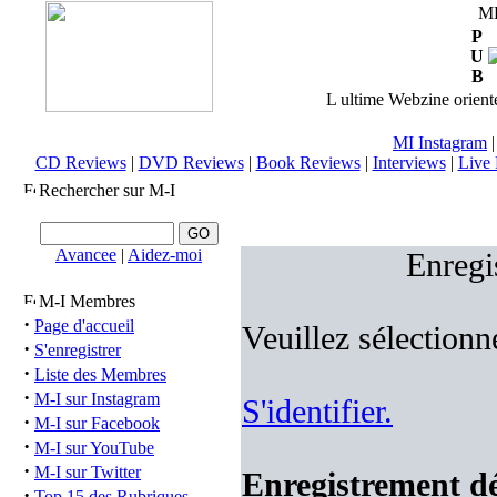
M
P
U
B
L ultime Webzine orienté
MI Instagram
CD Reviews
|
DVD Reviews
|
Book Reviews
|
Interviews
|
Live 
Rechercher sur M-I
Avancee
|
Aidez-moi
Enregi
M-I Membres
·
Page d'accueil
Veuillez sélectionn
·
S'enregistrer
·
Liste des Membres
·
M-I sur Instagram
S'identifier.
·
M-I sur Facebook
·
M-I sur YouTube
·
M-I sur Twitter
Enregistrement dés
·
Top 15 des Rubriques