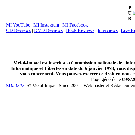
P
U
B
MI YouTube
|
MI Instagram
|
MI Facebook
CD Reviews
|
DVD Reviews
|
Book Reviews
|
Interviews
|
Live R
Metal-Impact est inscrit à la Commission nationale de l'inf
Informatique et Libertés en date du 6 janvier 1978, vous disp
vous concernent. Vous pouvez exercer ce droit en nous en
Page générée le
09/8/2
| © Metal-Impact Since 2001 | Webmaster et Rédacteur e