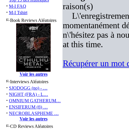
raison(s)
·
M-I FAQ
·
M-I Tshirt
L\'enregistremen
Book Reviews Aléatoires
momentanément désa
n\'hésitez pas à nou
at this time.
Récupérer un mot d
Voir les autres
Interviews Aléatoires
·
SJODOGG (no) - …
·
NIGHT (FRA) - L…
·
OMNIUM GATHERUM…
·
ENSIFERUM (fi) …
·
NECROBLASPHEME …
Voir les autres
CD Reviews Aléatoires