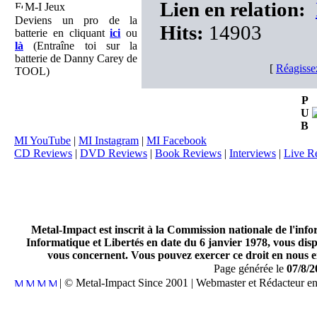
Lien en relation:
M-I Jeux
Deviens un pro de la
Hits:
14903
batterie en cliquant
ici
ou
là
(Entraîne toi sur la
batterie de Danny Carey de
[
Réagisse
TOOL)
P
U
B
MI YouTube
|
MI Instagram
|
MI Facebook
CD Reviews
|
DVD Reviews
|
Book Reviews
|
Interviews
|
Live R
Metal-Impact est inscrit à la Commission nationale de l'inf
Informatique et Libertés en date du 6 janvier 1978, vous disp
vous concernent. Vous pouvez exercer ce droit en nous en
Page générée le
07/8/2
| © Metal-Impact Since 2001 | Webmaster et Rédacteur e