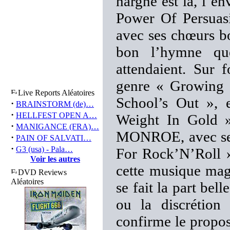
hargne est là, l’en
Power Of Persuasi
avec ses chœurs b
bon l’hymne que
attendaient. Sur
genre « Growing 
Live Reports Aléatoires
School’s Out », 
·
BRAINSTORM (de)…
·
HELLFEST OPEN A…
Weight In Gold » 
·
MANIGANCE (FRA)…
MONROE, avec ses 
·
PAIN OF SALVATI…
·
G3 (usa) - Pala…
For Rock’N’Roll »,
Voir les autres
cette musique magi
DVD Reviews
Aléatoires
se fait la part be
ou la discrétion
confirme le propos