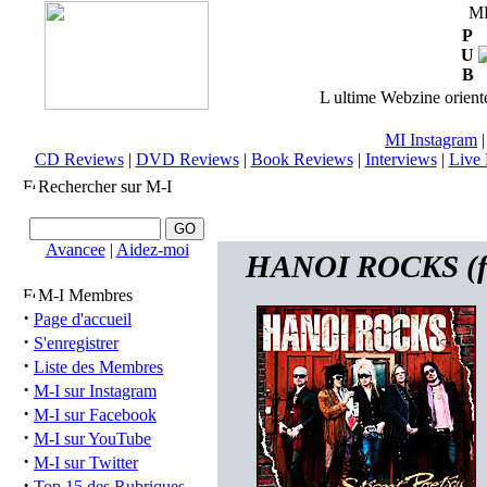
M
P
U
B
L ultime Webzine orienté
MI Instagram
CD Reviews
|
DVD Reviews
|
Book Reviews
|
Interviews
|
Live 
Rechercher sur M-I
Avancee
|
Aidez-moi
HANOI ROCKS (fi) 
M-I Membres
·
Page d'accueil
·
S'enregistrer
·
Liste des Membres
·
M-I sur Instagram
·
M-I sur Facebook
·
M-I sur YouTube
·
M-I sur Twitter
·
Top 15 des Rubriques