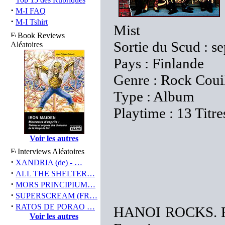
·
M-I FAQ
·
M-I Tshirt
Mist
Book Reviews
Sortie du Scud : 
Aléatoires
Pays : Finlande
Genre : Rock Coui
Type : Album
Playtime : 13 Titre
Voir les autres
Interviews Aléatoires
·
XANDRIA (de) - …
·
ALL THE SHELTER…
·
MORS PRINCIPIUM…
·
SUPERSCREAM (FR…
·
RATOS DE PORAO …
HANOI ROCKS. Rien
Voir les autres