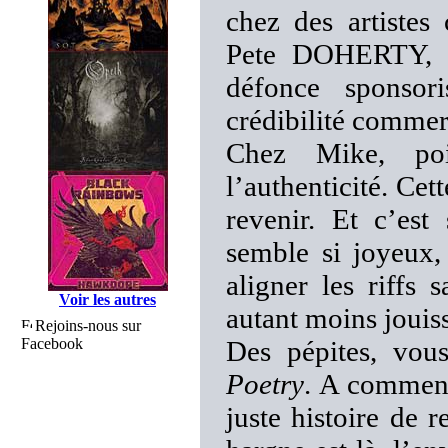
chez des artist
Pete DOHERTY, el
défonce sponsor
crédibilité commer
Chez Mike, poin
l’authenticité. Cett
revenir. Et c’es
semble si joyeux,
aligner les riffs 
Voir les autres
autant moins jouiss
Rejoins-nous sur
Facebook
Des pépites, vou
Poetry
. A commenc
juste histoire de 