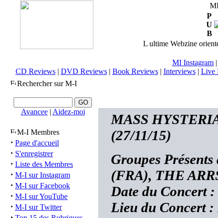
M
P
U
B
L ultime Webzine orienté
MI Instagram
CD Reviews
|
DVD Reviews
|
Book Reviews
|
Interviews
|
Live 
Rechercher sur M-I
Avancee
|
Aidez-moi
MASS HYSTERIA (
(27/11/15)
M-I Membres
·
Page d'accueil
·
S'enregistrer
Groupes Présent
·
Liste des Membres
(FRA), THE ARR
·
M-I sur Instagram
·
M-I sur Facebook
Date du Concert :
·
M-I sur YouTube
Lieu du Concert :
·
M-I sur Twitter
·
Top 15 des Rubriques