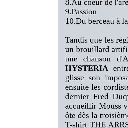
8.Au coeur de l'ar
9.Passion
10.Du berceau à l
Tandis que les régi
un brouillard artif
une chanson d'
HYSTERIA
entre
glisse son imposa
ensuite les cordist
dernier Fred Duqu
accueillir Mouss v
ôte dès la troisiè
T-shirt THE ARRS 