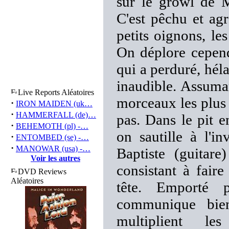
sur le growl de 
C'est pêchu et agr
petits oignons, les
On déplore cepen
qui a perduré, héla
inaudible. Assuman
Live Reports Aléatoires
morceaux les plus 
·
IRON MAIDEN (uk…
·
HAMMERFALL (de)…
pas. Dans le pit 
·
BEHEMOTH (pl) -…
on sautille à l'i
·
ENTOMBED (se) -…
·
MANOWAR (usa) -…
Baptiste (guitare
Voir les autres
consistant à fair
DVD Reviews
Aléatoires
tête. Emporté 
communique bie
multiplient les