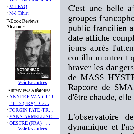
·
C'est une belle a
M-I FAQ
·
M-I Tshirt
groupes francophon
Book Reviews
public francilien a
Aléatoires
date affiche compl
jours après l'att
couillu montrent q
braver les dangers
de MASS HYSTER
Voir les autres
Rapcore de SMA
Interviews Aléatoires
d'être chaude, elle 
·
ANNEKE VAN GIER…
·
ETHS (FRA) - Ca…
·
FORGIN FATE (FR…
L'observatoire d
·
YANN ARMELLINO …
·
OESTRE (FRA) - …
dynamique et l'acc
Voir les autres