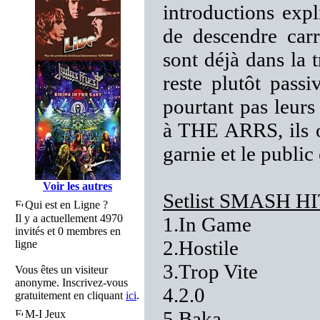
introductions expli
de descendre carr
sont déjà dans la t
reste plutôt pass
pourtant pas leurs 
à THE ARRS, ils on
garnie et le public
Voir les autres
Setlist SMASH 
Qui est en Ligne ?
Il y a actuellement 4970
1.In Game
invités et 0 membres en
2.Hostile
ligne
3.Trop Vite
Vous êtes un visiteur
anonyme. Inscrivez-vous
4.2.0
gratuitement en cliquant
ici
.
5.Baka
M-I Jeux