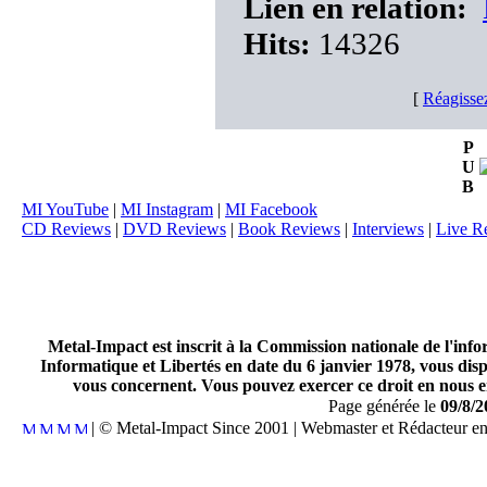
Lien en relation:
Hits:
14326
[
Réagisse
P
U
B
MI YouTube
|
MI Instagram
|
MI Facebook
CD Reviews
|
DVD Reviews
|
Book Reviews
|
Interviews
|
Live R
Metal-Impact est inscrit à la Commission nationale de l'inf
Informatique et Libertés en date du 6 janvier 1978, vous disp
vous concernent. Vous pouvez exercer ce droit en nous en
Page générée le
09/8/2
| © Metal-Impact Since 2001 | Webmaster et Rédacteur e