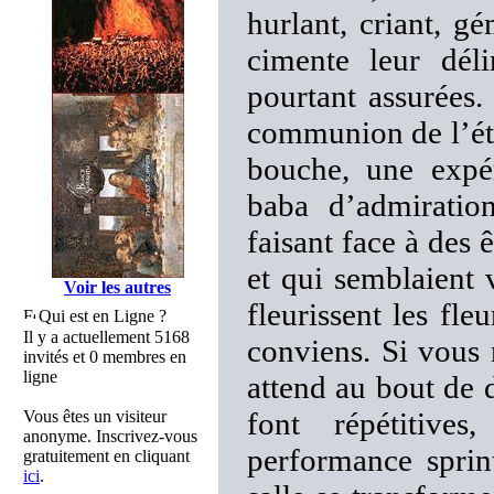
hurlant, criant, g
cimente leur déli
pourtant assurées
communion de l’étr
bouche, une expér
baba d’admiratio
faisant face à des
et qui semblaient 
Voir les autres
fleurissent les fle
Qui est en Ligne ?
Il y a actuellement 5168
conviens. Si vous 
invités et 0 membres en
ligne
attend au bout de 
font répétitive
Vous êtes un visiteur
anonyme. Inscrivez-vous
performance sprin
gratuitement en cliquant
ici
.