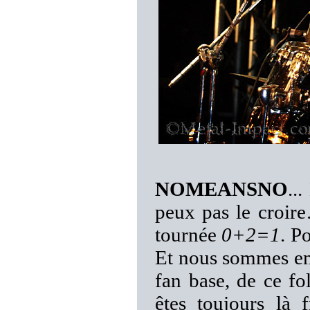
NOMEANSNO
..
peux pas le croir
tournée
0+2=1
. P
Et nous sommes enc
fan base, de ce fo
êtes toujours là 