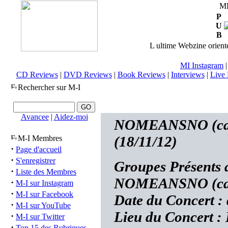
M
P
U
B
L ultime Webzine orienté
MI Instagram
CD Reviews
|
DVD Reviews
|
Book Reviews
|
Interviews
|
Live 
Rechercher sur M-I
Avancee
|
Aidez-moi
NOMEANSNO (ca) 
(18/11/12)
M-I Membres
·
Page d'accueil
·
S'enregistrer
Groupes Présents
·
Liste des Membres
NOMEANSNO (ca
·
M-I sur Instagram
·
M-I sur Facebook
Date du Concert 
·
M-I sur YouTube
Lieu du Concert :
·
M-I sur Twitter
·
Top 15 des Rubriques