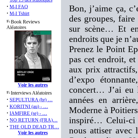
·
Bon, j’aime ça, c’
M-I FAQ
·
M-I Tshirt
des groupes, faire
Book Reviews
sur scène… Et en
Aléatoires
endroits que je n’
Prenez le Point E
pas cet endroit, 
aux prix attractifs
d’expo étonnante
Voir les autres
concert… J’ai eu 
Interviews Aléatoires
années en arrière
·
SEPULTURA (br) …
·
KORITNI (au) - …
Moderne à Poitie
·
IAMFIRE (se) - …
inspiré… Celui-ci 
·
NO RETURN (FRA)…
·
THE OLD DEAD TR…
nous attiser ave
Voir les autres