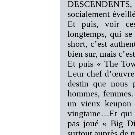
DESCENDENTS, Bi
socialement éveil
Et puis, voir ce
longtemps, qui se
short, c’est authe
bien sur, mais c’e
Et puis « The To
Leur chef d’œuvr
destin que nous p
hommes, femmes…C
un vieux keupon e
vingtaine…Et qui 
pas joué « Big Di
surtout auprès de 