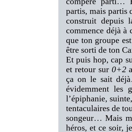
compère parti… E
partis, mais part
construit depuis
commence déjà à ch
que ton groupe est 
être sorti de ton 
Et puis hop, cap s
et retour sur
0+2
a
ça on le sait dé
évidemment les g
l’épiphanie, suinte
tentaculaires de to
songeur… Mais me
héros, et ce soir, 