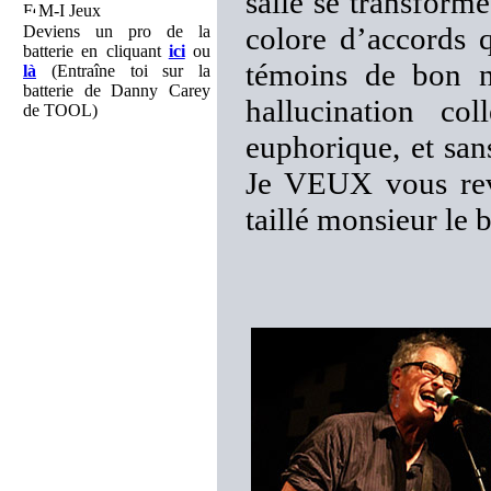
salle se transform
M-I Jeux
colore d’accords 
Deviens un pro de la
batterie en cliquant
ici
ou
témoins de bon n
là
(Entraîne toi sur la
batterie de Danny Carey
hallucination co
de TOOL)
euphorique, et sa
Je VEUX vous revo
taillé monsieur le 