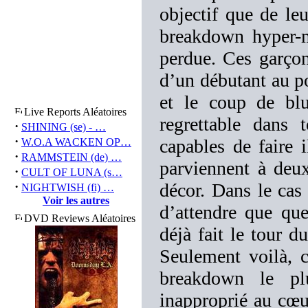
objectif que de leu
breakdown hyper-m
perdue. Ces garçon
d’un débutant au po
et le coup de blu
Live Reports Aléatoires
regrettable dans
·
SHINING (se) - …
·
capables de faire i
W.O.A WACKEN OP…
·
RAMMSTEIN (de) …
parviennent à deux
·
CULT OF LUNA (s…
·
décor. Dans le c
NIGHTWISH (fi) …
Voir les autres
d’attendre que qu
DVD Reviews Aléatoires
déjà fait le tour d
Seulement voilà, c
breakdown le p
inapproprié au cœur