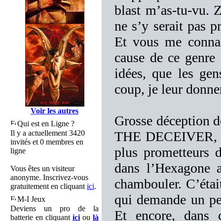
blast m’as-tu-vu. Z
ne s’y serait pas p
Et vous me connais
cause de ce genre 
idées, que les gens
coup, je leur donne
Voir les autres
Grosse déception 
Qui est en Ligne ?
Il y a actuellement 3420
THE DECEIVER, po
invités et 0 membres en
plus prometteurs d
ligne
dans l’Hexagone a
Vous êtes un visiteur
anonyme. Inscrivez-vous
chambouler. C’était
gratuitement en cliquant
ici
.
qui demande un pet
M-I Jeux
Deviens un pro de la
Et encore, dans c
batterie en cliquant
ici
ou
là