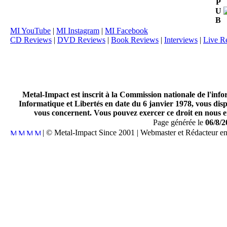
P
U
B
MI YouTube
|
MI Instagram
|
MI Facebook
CD Reviews
|
DVD Reviews
|
Book Reviews
|
Interviews
|
Live R
Metal-Impact est inscrit à la Commission nationale de l'inf
Informatique et Libertés en date du 6 janvier 1978, vous disp
vous concernent. Vous pouvez exercer ce droit en nous en
Page générée le
06/8/2
| © Metal-Impact Since 2001 | Webmaster et Rédacteur e