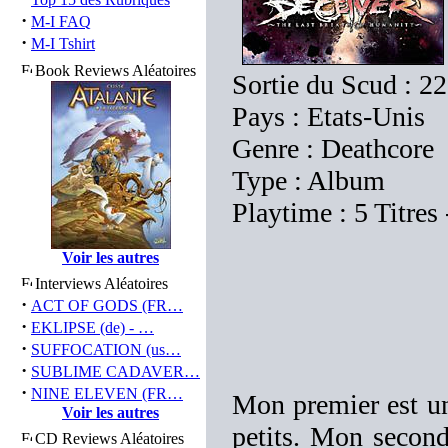
·
M-I FAQ
·
M-I Tshirt
Book Reviews Aléatoires
Sortie du Scud : 2
Pays : Etats-Unis
Genre : Deathcore
Type : Album
Playtime : 5 Titres
Voir les autres
Interviews Aléatoires
·
ACT OF GODS (FR…
·
EKLIPSE (de) - …
·
SUFFOCATION (us…
·
SUBLIME CADAVER…
·
NINE ELEVEN (FR…
Mon premier est un
Voir les autres
petits. Mon second
CD Reviews Aléatoires