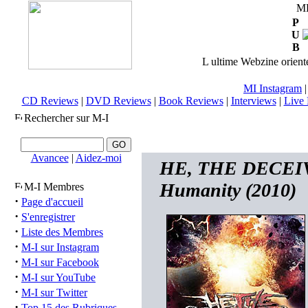
M
P
U
B
L ultime Webzine orienté
MI Instagram
CD Reviews
|
DVD Reviews
|
Book Reviews
|
Interviews
|
Live 
Rechercher sur M-I
Avancee
|
Aidez-moi
HE, THE DECEIVER
Humanity (2010)
M-I Membres
·
Page d'accueil
·
S'enregistrer
·
Liste des Membres
·
M-I sur Instagram
·
M-I sur Facebook
·
M-I sur YouTube
·
M-I sur Twitter
·
Top 15 des Rubriques