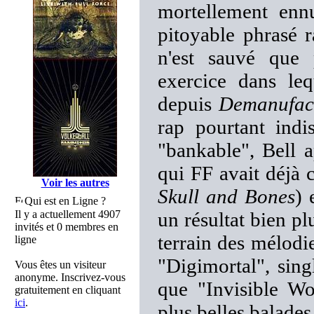
mortellement enn
pitoyable phrasé r
n'est sauvé que 
exercice dans leq
depuis
Demanufac
rap pourtant ind
"bankable", Bell
qui FF avait déjà 
Voir les autres
Skull and Bones
) 
Qui est en Ligne ?
Il y a actuellement 4907
un résultat bien pl
invités et 0 membres en
terrain des mélodi
ligne
"Digimortal", sing
Vous êtes un visiteur
anonyme. Inscrivez-vous
que "Invisible W
gratuitement en cliquant
ici
.
plus belles balades