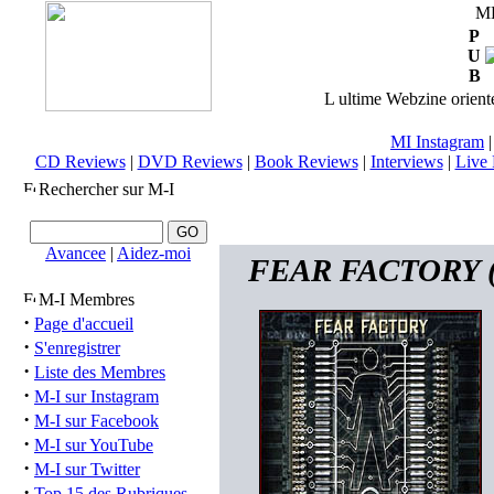
M
P
U
B
L ultime Webzine orienté
MI Instagram
CD Reviews
|
DVD Reviews
|
Book Reviews
|
Interviews
|
Live 
Rechercher sur M-I
Avancee
|
Aidez-moi
FEAR FACTORY (us
M-I Membres
·
Page d'accueil
·
S'enregistrer
·
Liste des Membres
·
M-I sur Instagram
·
M-I sur Facebook
·
M-I sur YouTube
·
M-I sur Twitter
·
Top 15 des Rubriques