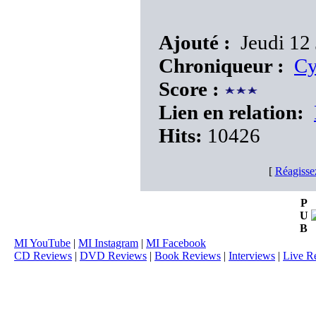
Ajouté :
Jeudi 12 
Chroniqueur :
Cy
Score :
Lien en relation:
Hits:
10426
[
Réagisse
P
U
B
MI YouTube
|
MI Instagram
|
MI Facebook
CD Reviews
|
DVD Reviews
|
Book Reviews
|
Interviews
|
Live R