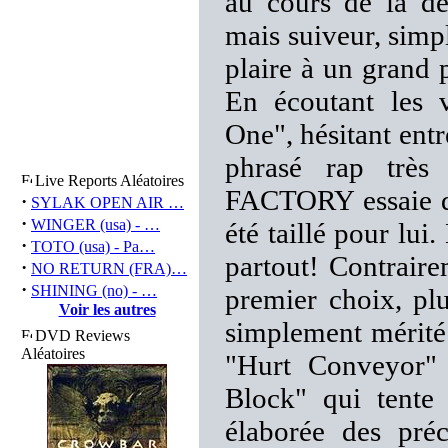
au cours de la dé
mais suiveur, simpl
plaire à un grand 
En écoutant les 
One", hésitant ent
phrasé rap trè
Live Reports Aléatoires
FACTORY essaie de
·
SYLAK OPEN AIR …
·
WINGER (usa) - …
été taillé pour lui.
·
TOTO (usa) - Pa…
partout! Contrair
·
NO RETURN (FRA)…
·
SHINING (no) - …
premier choix, pl
Voir les autres
simplement mérité
DVD Reviews
Aléatoires
"Hurt Conveyor"
Block" qui tente
élaborée des pré