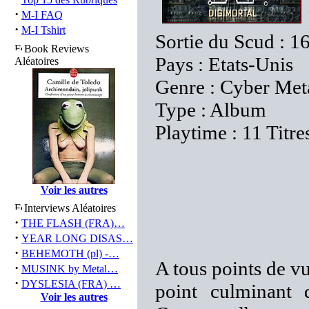
·
M-I FAQ
·
M-I Tshirt
Sortie du Scud : 1
Book Reviews
Pays : Etats-Unis
Aléatoires
Genre : Cyber Met
Type : Album
Playtime : 11 Titre
Voir les autres
Interviews Aléatoires
·
THE FLASH (FRA)…
·
YEAR LONG DISAS…
·
BEHEMOTH (pl) -…
A tous points de v
·
MUSINK by Metal…
·
DYSLESIA (FRA) …
point culminant
Voir les autres