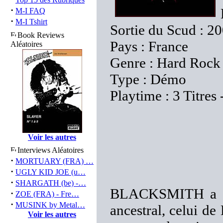
·
M-I FAQ
·
M-I Tshirt
Sortie du Scud : 2
Book Reviews
Pays : France
Aléatoires
Genre : Hard Rock
Type : Démo
Playtime : 3 Titres
Voir les autres
Interviews Aléatoires
·
MORTUARY (FRA) …
·
UGLY KID JOE (u…
·
SHARGATH (be) -…
BLACKSMITH a déc
·
ZOE (FRA) - Fre…
·
MUSINK by Metal…
ancestral, celui 
Voir les autres