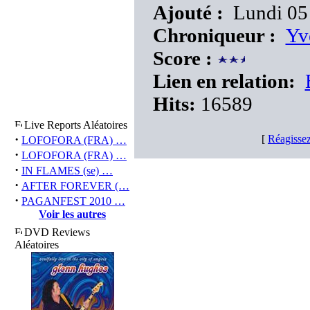
Ajouté :
Lundi 05 
Chroniqueur :
Yv
Score :
Lien en relation:
Hits:
16589
Live Reports Aléatoires
·
[
Réagissez
LOFOFORA (FRA) …
·
LOFOFORA (FRA) …
·
IN FLAMES (se) …
·
AFTER FOREVER (…
·
PAGANFEST 2010 …
Voir les autres
DVD Reviews
Aléatoires