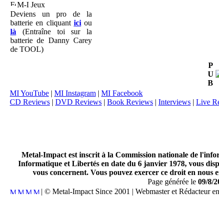
M-I Jeux
Deviens un pro de la
batterie en cliquant
ici
ou
là
(Entraîne toi sur la
batterie de Danny Carey
de TOOL)
P
U
B
MI YouTube
|
MI Instagram
|
MI Facebook
CD Reviews
|
DVD Reviews
|
Book Reviews
|
Interviews
|
Live R
Metal-Impact est inscrit à la Commission nationale de l'inf
Informatique et Libertés en date du 6 janvier 1978, vous disp
vous concernent. Vous pouvez exercer ce droit en nous en
Page générée le
09/8/2
| © Metal-Impact Since 2001 | Webmaster et Rédacteur e