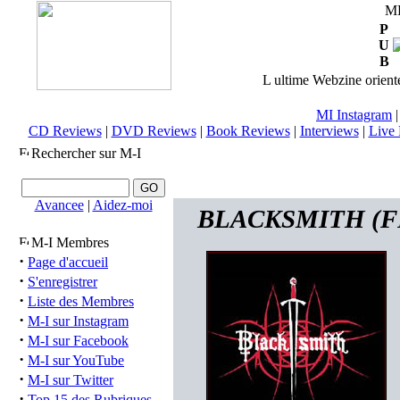
M
P
U
B
L ultime Webzine orienté
MI Instagram
CD Reviews
|
DVD Reviews
|
Book Reviews
|
Interviews
|
Live 
Rechercher sur M-I
Avancee
|
Aidez-moi
BLACKSMITH (FRA
M-I Membres
·
Page d'accueil
·
S'enregistrer
·
Liste des Membres
·
M-I sur Instagram
·
M-I sur Facebook
·
M-I sur YouTube
·
M-I sur Twitter
·
Top 15 des Rubriques