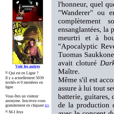
l'honneur, quel q
"Wanderer" ou e
complètement so
ensanglantées, la 
meurtri et à bou
"Apocalyptic Reve
Tuomas Saukkonen
avait cloturé
Dar
Voir les autres
Maître.
Qui est en Ligne ?
Il y a actuellement 5039
Même s'il est acc
invités et 0 membres en
assure à lui tout s
ligne
batterie, guitares,
Vous êtes un visiteur
anonyme. Inscrivez-vous
de la production 
gratuitement en cliquant
ici
.
avec le concept 
M-I Jeux