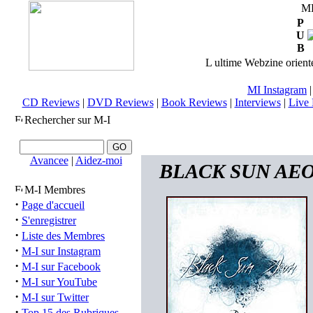
M
P
U
B
L ultime Webzine orienté
MI Instagram
CD Reviews
|
DVD Reviews
|
Book Reviews
|
Interviews
|
Live 
Rechercher sur M-I
Avancee
|
Aidez-moi
BLACK SUN AEON 
M-I Membres
·
Page d'accueil
·
S'enregistrer
·
Liste des Membres
·
M-I sur Instagram
·
M-I sur Facebook
·
M-I sur YouTube
·
M-I sur Twitter
·
Top 15 des Rubriques