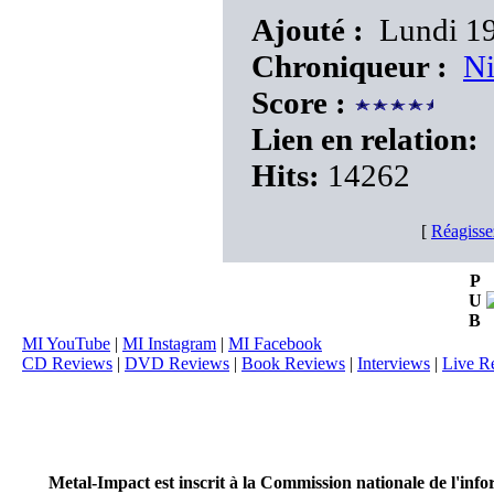
Ajouté :
Lundi 19 
Chroniqueur :
N
Score :
Lien en relation:
Hits:
14262
[
Réagisse
P
U
B
MI YouTube
|
MI Instagram
|
MI Facebook
CD Reviews
|
DVD Reviews
|
Book Reviews
|
Interviews
|
Live R
Metal-Impact est inscrit à la Commission nationale de l'inf