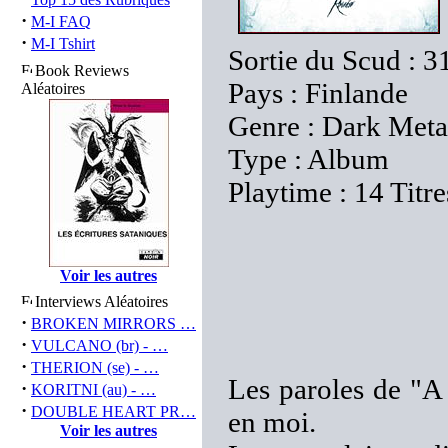
·
M-I FAQ
·
M-I Tshirt
Sortie du Scud : 
Book Reviews
Pays : Finlande
Aléatoires
Genre : Dark Meta
Type : Album
Playtime : 14 Titr
Voir les autres
Interviews Aléatoires
·
BROKEN MIRRORS …
·
VULCANO (br) - …
·
THERION (se) - …
Les paroles de "A
·
KORITNI (au) - …
·
DOUBLE HEART PR…
en moi.
Voir les autres