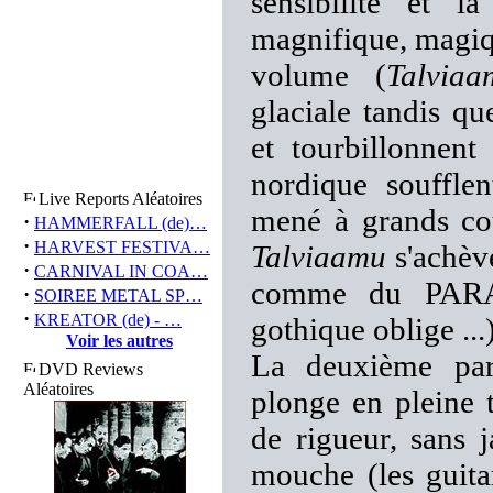
sensibilité et 
magnifique, magiqu
volume (
Talviaa
glaciale tandis qu
et tourbillonnent
nordique soufflen
Live Reports Aléatoires
mené à grands cou
·
HAMMERFALL (de)…
·
HARVEST FESTIVA…
Talviaamu
s'achèv
·
CARNIVAL IN COA…
comme du PARAD
·
SOIREE METAL SP…
·
KREATOR (de) - …
gothique oblige ...)
Voir les autres
La deuxième pa
DVD Reviews
Aléatoires
plonge en pleine t
de rigueur, sans j
mouche (les guita