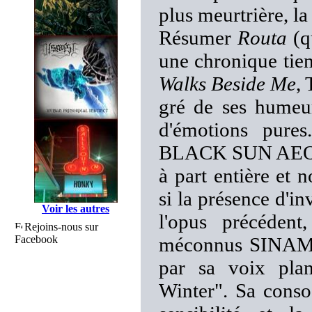
plus meurtrière, l
Résumer
Routa
(qu
une chronique tie
Walks Beside Me
,
gré de ses humeur
d'émotions pure
BLACK SUN AEON s
à part entière et
si la présence d'in
Voir les autres
l'opus précédent,
Rejoins-nous sur
Facebook
méconnus SINAMOR
par sa voix plan
Winter". Sa conso