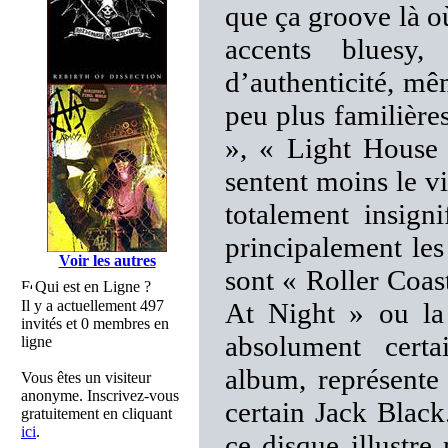
que ça groove là où 
accents bluesy,
d’authenticité, mê
peu plus familière
», « Light House
sentent moins le v
totalement insign
principalement les
Voir les autres
sont « Roller Coas
Qui est en Ligne ?
Il y a actuellement 497
At Night » ou la
invités et 0 membres en
absolument cer
ligne
album, représente
Vous êtes un visiteur
anonyme. Inscrivez-vous
certain Jack Black
gratuitement en cliquant
ici
.
ce disque illustre