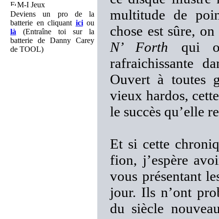
M-I Jeux
multitude de poi
Deviens un pro de la
batterie en cliquant
ici
ou
chose est sûre, on
là
(Entraîne toi sur la
batterie de Danny Carey
N’ Forth
qui of
de TOOL)
rafraichissante d
Ouvert à toutes 
vieux hardos, cett
le succès qu’elle r
Et si cette chroni
fion, j’espère avo
vous présentant 
jour. Ils n’ont p
du siècle nouve