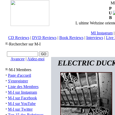
M
P
U
B
L ultime Webzine orienté
MI Instagram
CD Reviews
|
DVD Reviews
|
Book Reviews
|
Interviews
|
Live 
Rechercher sur M-I
Avancee
|
Aidez-moi
ELECTRIC DUCKS 
M-I Membres
·
Page d'accueil
·
S'enregistrer
·
Liste des Membres
·
M-I sur Instagram
·
M-I sur Facebook
·
M-I sur YouTube
·
M-I sur Twitter
·
Top 15 des Rubriques