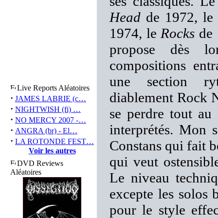
ses classiques. L
Head
de 1972, l
1974, le
Rocks
de 
propose dès lor
compositions entr
une section ryt
Live Reports Aléatoires
diablement Rock N’
·
JAMES LABRIE (c…
·
NIGHTWISH (fi) …
se perdre tout au 
·
NO MERCY 2007 -…
interprétés. Mon 
·
ANGRA (br) - El…
·
LA ROTONDE FEST…
Constans qui fait 
Voir les autres
qui veut ostensibl
DVD Reviews
Aléatoires
Le niveau techniq
excepte les solos
pour le style effe