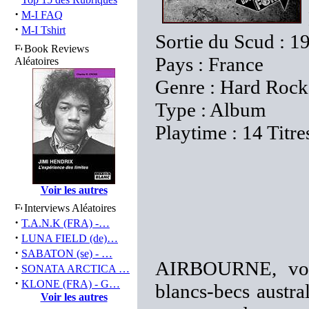
·
M-I FAQ
·
M-I Tshirt
Sortie du Scud : 1
Book Reviews
Pays : France
Aléatoires
Genre : Hard Rock
Type : Album
Playtime : 14 Titre
Voir les autres
Interviews Aléatoires
·
T.A.N.K (FRA) -…
·
LUNA FIELD (de)…
·
SABATON (se) - …
AIRBOURNE, vous
·
SONATA ARCTICA …
·
KLONE (FRA) - G…
blancs-becs austr
Voir les autres