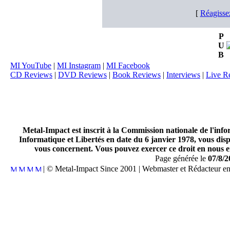
[
Réagisse
P
U
B
MI YouTube
|
MI Instagram
|
MI Facebook
CD Reviews
|
DVD Reviews
|
Book Reviews
|
Interviews
|
Live R
Metal-Impact est inscrit à la Commission nationale de l'inf
Informatique et Libertés en date du 6 janvier 1978, vous disp
vous concernent. Vous pouvez exercer ce droit en nous en
Page générée le
07/8/2
| © Metal-Impact Since 2001 | Webmaster et Rédacteur e