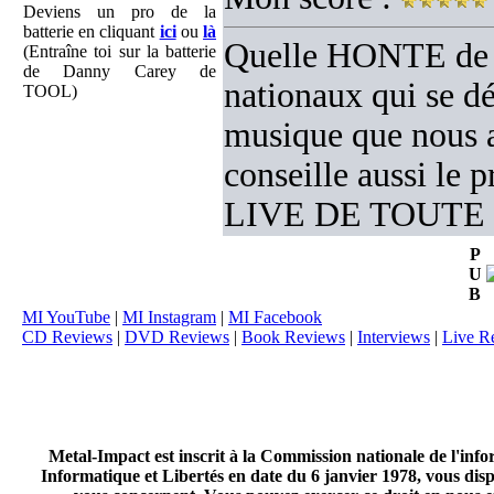
Deviens un pro de la
batterie en cliquant
ici
ou
là
Quelle HONTE de d
(Entraîne toi sur la batterie
de Danny Carey de
nationaux qui se d
TOOL)
musique que nous a
conseille aussi l
LIVE DE TOUTE
P
U
B
MI YouTube
|
MI Instagram
|
MI Facebook
CD Reviews
|
DVD Reviews
|
Book Reviews
|
Interviews
|
Live R
Metal-Impact est inscrit à la Commission nationale de l'inf
Informatique et Libertés en date du 6 janvier 1978, vous disp