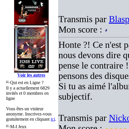
Transmis par
Blas
Mon score :
Honte ?! Ce n'est p
nous devons dire qu
pense le contraire 
pensons des disque
Voir les autres
Qui est en Ligne ?
Si tu as aimé l'alb
Il y a actuellement 6829
invités et 0 membres en
subjectif.
ligne
Vous êtes un visiteur
anonyme. Inscrivez-vous
Transmis par
Nick
gratuitement en cliquant
ici
.
Mon score :
M-I Jeux