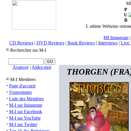
M
P
U
B
L ultime Webzine orienté
MI Instagram
CD Reviews
|
DVD Reviews
|
Book Reviews
|
Interviews
|
Live 
Rechercher sur M-I
Avancee
|
Aidez-moi
THORGEN (FRA) 
M-I Membres
·
Page d'accueil
·
S'enregistrer
·
Liste des Membres
·
M-I sur Instagram
·
M-I sur Facebook
·
M-I sur YouTube
·
M-I sur Twitter
·
Top 15 des Rubriques