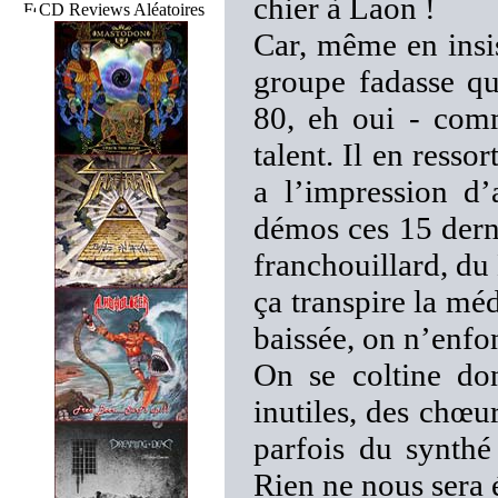
chier à Laon !
CD Reviews Aléatoires
Car, même en insis
groupe fadasse qu
80, eh oui - com
talent. Il en ress
a l’impression d
démos ces 15 der
franchouillard, d
ça transpire la méd
baissée, on n’enfo
On se coltine do
inutiles, des chœur
parfois du synthé
Rien ne nous sera 