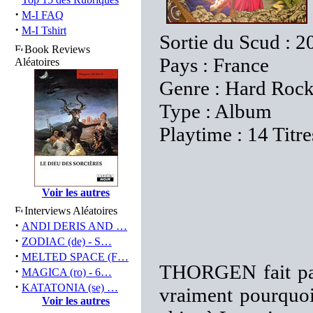
·
M-I FAQ
·
M-I Tshirt
Sortie du Scud : 2
Book Reviews
Pays : France
Aléatoires
Genre : Hard Roc
Type : Album
Playtime : 14 Titr
Voir les autres
Interviews Aléatoires
·
ANDI DERIS AND …
·
ZODIAC (de) - S…
·
MELTED SPACE (F…
THORGEN fait par
·
MAGICA (ro) - 6…
·
KATATONIA (se) …
vraiment pourquoi 
Voir les autres