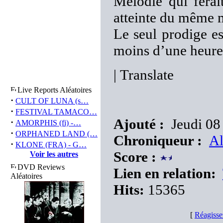
Mélodie qui ferai
atteinte du même 
Le seul prodige est
moins d’une heure.
|
Translate
Live Reports Aléatoires
·
CULT OF LUNA (s…
·
FESTIVAL TAMACO…
Ajouté :
Jeudi 08
·
AMORPHIS (fi) -…
·
ORPHANED LAND (…
Chroniqueur :
Al
·
KLONE (FRA) - G…
Score :
Voir les autres
DVD Reviews
Lien en relation:
Aléatoires
Hits:
15365
[
Réagisse