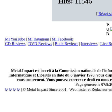
Hits:
11546
[
Réagisse
P
U
B
MI YouTube
|
MI Instagram
|
MI Facebook
CD Reviews
|
DVD Reviews
|
Book Reviews
|
Interviews
|
Live R
Metal-Impact est inscrit à la Commission nationale de l'inf
Informatique et Libertés en date du 6 janvier 1978, vous disp
vous concernent. Vous pouvez exercer ce droit en nous en
Page générée le
07/8/2
| © Metal-Impact Since 2001 | Webmaster et Rédacteur e