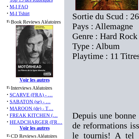
·
M-I FAQ
·
M-I Tshirt
Sortie du Scud : 2
Book Reviews Aléatoires
Pays : Allemagne
Genre : Hard Rock
Type : Album
Playtime : 11 Titre
Voir les autres
Interviews Aléatoires
·
SCARVE (FRA) - …
·
SABATON (se) - …
·
MAROON (de) - T…
Depuis une bonne d
·
FREAK KITCHEN (…
·
HEADCHARGER (FR…
de reformations iss
Voir les autres
le tournis! A tel
CD Reviews Aléatoires