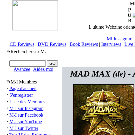
M
P
U
B
L ultime Webzine orienté
MI Instagram
CD Reviews
|
DVD Reviews
|
Book Reviews
|
Interviews
|
Live 
Rechercher sur M-I
Avancee
|
Aidez-moi
MAD MAX (de) - A
M-I Membres
·
Page d'accueil
·
S'enregistrer
·
Liste des Membres
·
M-I sur Instagram
·
M-I sur Facebook
·
M-I sur YouTube
·
M-I sur Twitter
·
Top 15 des Rubriques