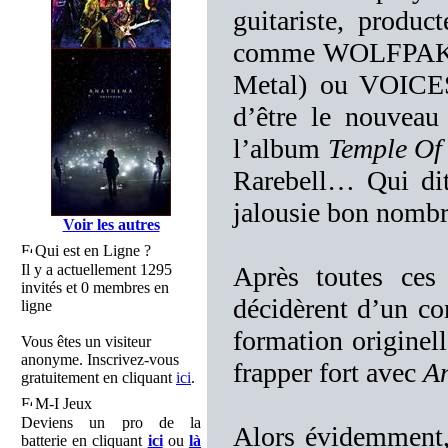
guitariste, produc
comme WOLFPAKK (q
Metal) ou VOICE
d’être le nouvea
l’album
Temple Of
Rarebell… Qui dit
jalousie bon nombr
Voir les autres
Qui est en Ligne ?
Il y a actuellement 1295
Après toutes ces
invités et 0 membres en
décidèrent d’un co
ligne
formation originel
Vous êtes un visiteur
anonyme. Inscrivez-vous
frapper fort avec
An
gratuitement en cliquant
ici
.
M-I Jeux
Deviens un pro de la
Alors évidemment, 
batterie en cliquant
ici
ou
là