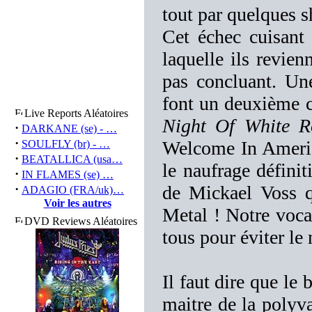
tout par quelques s
Cet échec cuisant 
laquelle ils revie
pas concluant. Un
font un deuxième c
Live Reports Aléatoires
Night Of White R
·
DARKANE (se) - …
·
Welcome In America
SOULFLY (br) - …
·
BEATALLICA (usa…
le naufrage définit
·
IN FLAMES (se) …
·
de Mickael Voss qu
ADAGIO (FRA/uk)…
Voir les autres
Metal ! Notre vocal
DVD Reviews Aléatoires
tous pour éviter le 
Il faut dire que le
maitre de la polyva