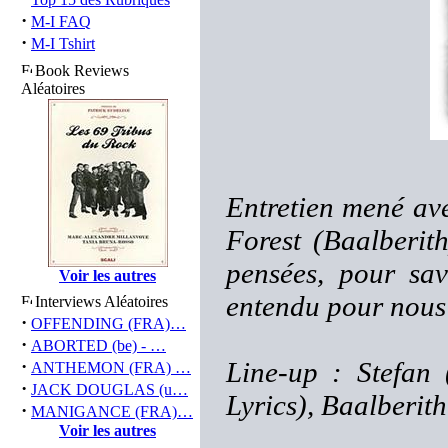
·
M-I FAQ
·
M-I Tshirt
Book Reviews
Aléatoires
Entretien mené ave
Forest (Baalberith
pensées, pour sav
Voir les autres
entendu pour nous
Interviews Aléatoires
·
OFFENDING (FRA)…
·
ABORTED (be) - …
·
Line-up : Stefan 
ANTHEMON (FRA) …
·
JACK DOUGLAS (u…
Lyrics), Baalberith
·
MANIGANCE (FRA)…
Voir les autres