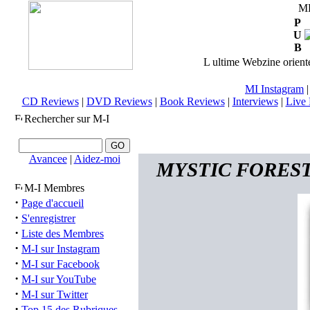
M
P
U
B
L ultime Webzine orienté
MI Instagram
CD Reviews
|
DVD Reviews
|
Book Reviews
|
Interviews
|
Live 
Rechercher sur M-I
Avancee
|
Aidez-moi
MYSTIC FOREST (
M-I Membres
·
Page d'accueil
·
S'enregistrer
·
Liste des Membres
·
M-I sur Instagram
·
M-I sur Facebook
·
M-I sur YouTube
·
M-I sur Twitter
·
Top 15 des Rubriques