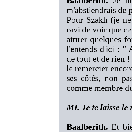
Baalberith.
Je ne
m'abstiendrais de 
Pour Szakh (je ne 
ravi de voir que c
attirer quelques f
l'entends d'ici : "
de tout et de rien ! 
le remercier encor
ses côtés, non pa
comme membre du 
MI. Je te laisse le 
Baalberith.
Et bie