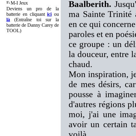
Baalberith.
Jusqu'
M-I Jeux
Deviens un pro de la
ma Sainte Trinité
batterie en cliquant
ici
ou
là
(Entraîne toi sur la
en ce qui concerne 
batterie de Danny Carey de
TOOL)
paroles et en poési
ce groupe : un dél
la douceur, entre la
chaud.
Mon inspiration, j
de mes désirs, car
pousse à imaginer
d'autres régions 
moi, j'ai une ima
avoir un certain t
voilà.