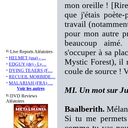
mon oreille ! [Rire
que j'étais poète-
travail (notamment 
pour mon autre pr
beaucoup aimé. 
s'occuper à sa pla
Live Reports Aléatoires
·
HELMET (usa) - …
Mystic Forest), il 
·
EDGUY (de) - Ly…
coule de source ! V
·
DYING TEAERS (F…
·
RECUEIL MORBIDE…
·
MALARIAH (FRA) …
MI. Un mot sur Ju
Voir les autres
DVD Reviews
Aléatoires
Baalberith.
Mélanc
Si tu me permets 
comme tu vas pouvo