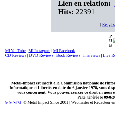
Lien en relation:
Hits:
22391
[
Réagiss
P
U
B
MI YouTube
|
MI Instagram
|
MI Facebook
CD Reviews
|
DVD Reviews
|
Book Reviews
|
Interviews
|
Live R
Metal-Impact est inscrit à la Commission nationale de l'inf
Informatique et Libertés en date du 6 janvier 1978, vous disp
vous concernent. Vous pouvez exercer ce droit en nous en
Page générée le
09/8/2
| © Metal-Impact Since 2001 | Webmaster et Rédacteur e