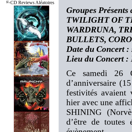
CD Reviews Aléatoires
Groupes Présent
TWILIGHT OF T
WARDRUNA, TRE
BULLETS, COR
Date du Concert :
Lieu du Concert :
Ce samedi 26 O
d’anniversaire (1
festivités avaien
hier avec une aff
SHINING (Norvèg
d’être de toutes 
évènement.