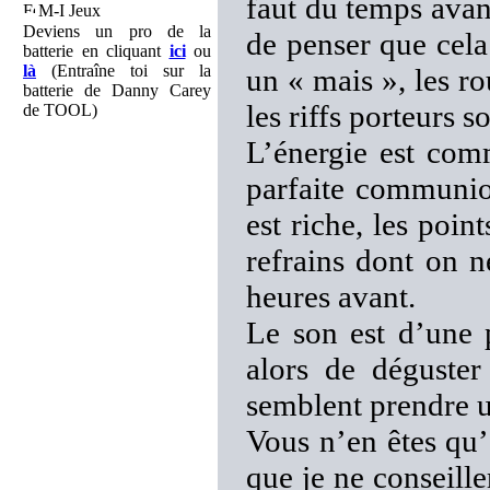
faut du temps avant
M-I Jeux
Deviens un pro de la
de penser que cela 
batterie en cliquant
ici
ou
là
(Entraîne toi sur la
un « mais », les ro
batterie de Danny Carey
les riffs porteurs s
de TOOL)
L’énergie est com
parfaite communio
est riche, les poin
refrains dont on 
heures avant.
Le son est d’une 
alors de déguster
semblent prendre u
Vous n’en êtes qu’
que je ne conseill