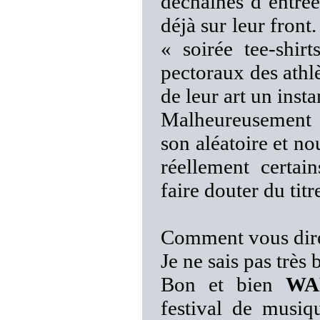
déchaînés d’entrée
déjà sur leur front.
« soirée tee-shir
pectoraux des athlè
de leur art un insta
Malheureusement 
son aléatoire et n
réellement certa
faire douter du titr
Comment vous di
Je ne sais pas trè
Bon et bien
WA
festival de musi