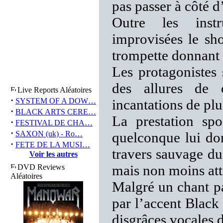
pas passer à côté d
Outre les instr
improvisées le sh
trompette donnant à
Les protagonistes 
des allures de 
Live Reports Aléatoires
·
SYSTEM OF A DOW…
incantations de plu
·
BLACK ARTS CERE…
La prestation spo
·
FESTIVAL DE CHA…
·
SAXON (uk) - Ro…
quelconque lui do
·
FETE DE LA MUSI…
travers sauvage du
Voir les autres
mais non moins attr
DVD Reviews
Aléatoires
Malgré un chant pa
par l’accent Black 
disgrâces vocales 