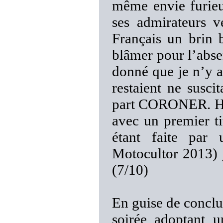
même envie furieu
ses admirateurs 
Français un brin b
blâmer pour l’absen
donné que je n’y ai
restaient ne susci
part CORONER. H
avec un premier tit
étant faite pa
Motocultor 2013) je
(7/10)
En guise de conclus
soirée adoptant 