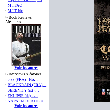
·
M-I FAQ
·
M-I Tshirt
Book Reviews
Aléatoires
Voir les autres
Interviews Aléatoires
·
6:33 (FRA) - Ho…
·
BLACKRAIN (FRA)…
·
SERENITY (at) -…
·
EKLIPSE (de) - …
·
NAPALM DEATH (u…
Voir les autres