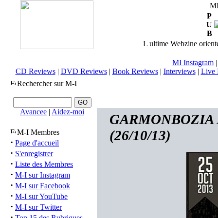
M
P
U
B
L ultime Webzine orienté
MI Instagram
CD Reviews
|
DVD Reviews
|
Book Reviews
|
Interviews
|
Live 
Rechercher sur M-I
Avancee
|
Aidez-moi
GARMONBOZIA INC
(26/10/13)
M-I Membres
·
Page d'accueil
·
S'enregistrer
·
Liste des Membres
·
M-I sur Instagram
·
M-I sur Facebook
·
M-I sur YouTube
·
M-I sur Twitter
·
Top 15 des Rubriques