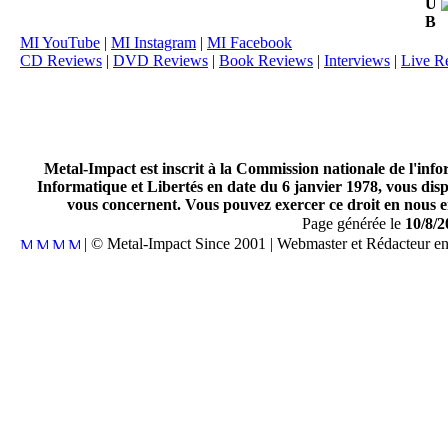
U
B
MI YouTube
|
MI Instagram
|
MI Facebook
CD Reviews
|
DVD Reviews
|
Book Reviews
|
Interviews
|
Live R
Metal-Impact est inscrit à la Commission nationale de l'inf
Informatique et Libertés en date du 6 janvier 1978, vous disp
vous concernent. Vous pouvez exercer ce droit en nous en
Page générée le
10/8/2
| © Metal-Impact Since 2001 | Webmaster et Rédacteur e