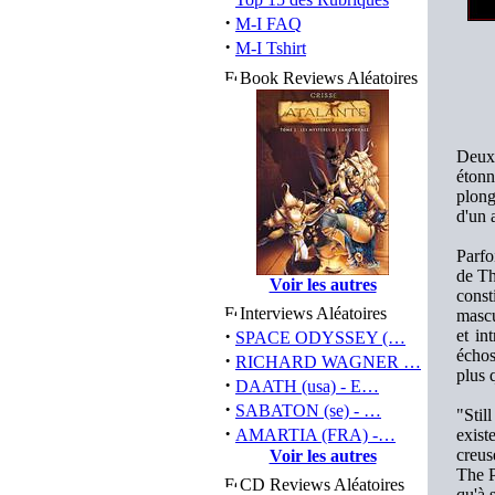
·
M-I FAQ
·
M-I Tshirt
Book Reviews Aléatoires
Deuxi
étonn
plong
d'un 
Parfo
de Th
Voir les autres
const
Interviews Aléatoires
mascu
·
et in
SPACE ODYSSEY (…
échos
·
RICHARD WAGNER …
plus 
·
DAATH (usa) - E…
·
SABATON (se) - …
"Stil
·
AMARTIA (FRA) -…
exist
creus
Voir les autres
The P
CD Reviews Aléatoires
qu'à 