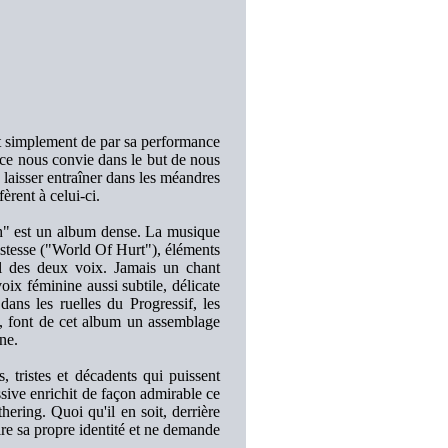
t simplement de par sa performance
nce nous convie dans le but de nous
se laisser entraîner dans les méandres
èrent à celui-ci.
th" est un album dense. La musique
istesse ("World Of Hurt"), éléments
ral des deux voix. Jamais un chant
oix féminine aussi subtile, délicate
dans les ruelles du Progressif, les
e, font de cet album un assemblage
ne.
 tristes et décadents qui puissent
ssive enrichit de façon admirable ce
ring. Quoi qu'il en soit, derrière
re sa propre identité et ne demande