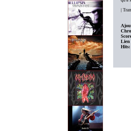
|
Tran
Ajout
Chro
Score
Lien 
Hits: