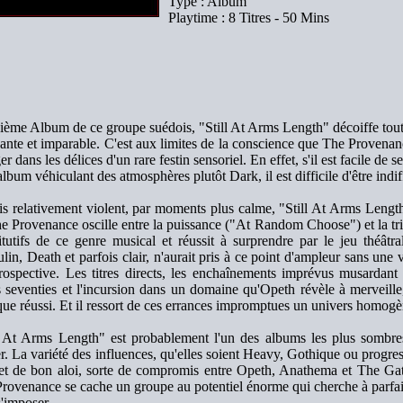
Type : Album
Playtime : 8 Titres - 50 Mins
ème Album de ce groupe suédois, "Still At Arms Length" décoiffe tou
ante et imparable. C'est aux limites de la conscience que The Provena
er dans les délices d'un rare festin sensoriel. En effet, s'il est facile de 
album véhiculant des atmosphères plutôt Dark, il est difficile d'être indiff
is relativement violent, par moments plus calme, "Still At Arms Leng
e Provenance oscille entre la puissance ("At Random Choose") et la tr
itutifs de ce genre musical et réussit à surprendre par le jeu théât
lin, Death et parfois clair, n'aurait pris à ce point d'ampleur sans une v
trospective. Les titres directs, les enchaînements imprévus musardant 
 seventies et l'incursion dans un domaine qu'Opeth révèle à merveill
que réussi. Et il ressort de ces errances impromptues un univers homogè
l At Arms Length" est probablement l'un des albums les plus sombres,
er. La variété des influences, qu'elles soient Heavy, Gothique ou progre
et de bon aloi, sorte de compromis entre Opeth, Anathema et The Gathe
rovenance se cache un groupe au potentiel énorme qui cherche à parfai
s'imposer.