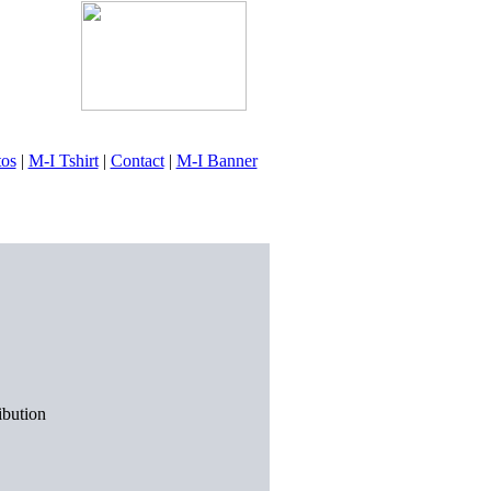
tos
|
M-I Tshirt
|
Contact
|
M-I Banner
ibution