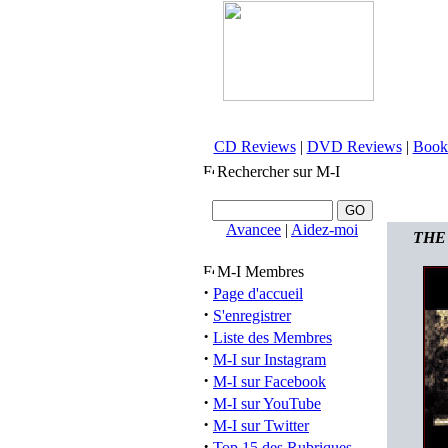
CD Reviews
|
DVD Reviews
|
Book
Rechercher sur M-I
Avancee
|
Aidez-moi
THE 
M-I Membres
·
Page d'accueil
·
S'enregistrer
·
Liste des Membres
·
M-I sur Instagram
·
M-I sur Facebook
·
M-I sur YouTube
·
M-I sur Twitter
·
Top 15 des Rubriques