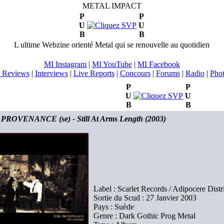
METAL IMPACT
P
P
U
U
B
B
L ultime Webzine orienté Metal qui se renouvelle au quotidien
MI Instagram
|
MI YouTube
|
MI Facebook
 Reviews
|
Interviews
|
Live Reports
|
Concours
|
Forums
|
Radio
|
Pho
P
P
U
U
B
B
PROVENANCE (se) - Still At Arms Length (2003)
Label : Scarlet Records / Adipocere Distr
Sortie du Scud : 27 Janvier 2003
Pays : Suède
Genre : Dark Gothic Prog Metal