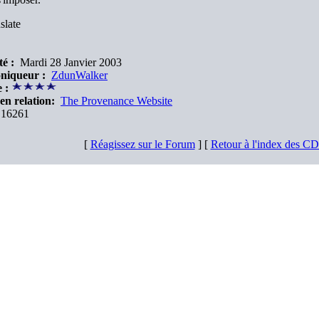
slate
é :
Mardi 28 Janvier 2003
niqueur :
ZdunWalker
 :
en relation:
The Provenance Website
16261
[
Réagissez sur le Forum
] [
Retour à l'index des C