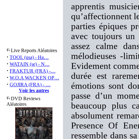
apprentis musicie
qu’affectionnent l
parties épiques pr
avec toujours un
assez calme dans
Live Reports Aléatoires
mélodieuses -lim
·
TOOL (usa) - Ha…
·
Evidement comme ce
WATAIN (se) - N…
·
FRAKTUR (FRA) -…
durée est rareme
·
W.O.A WACKEN OP…
·
émotions sont do
GOJIRA (FRA) - …
Voir les autres
passe d’un momen
DVD Reviews
beaucoup plus ca
Aléatoires
absolument remar
Presence Of Ene
ressemble dans sa 