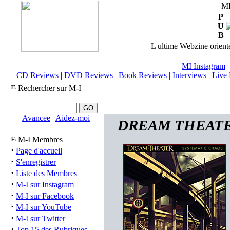
M
P
U
B
L ultime Webzine orienté
MI Instagram
CD Reviews
|
DVD Reviews
|
Book Reviews
|
Interviews
|
Live 
Rechercher sur M-I
Avancee
|
Aidez-moi
DREAM THEATER (
M-I Membres
·
Page d'accueil
·
S'enregistrer
·
Liste des Membres
·
M-I sur Instagram
·
M-I sur Facebook
·
M-I sur YouTube
·
M-I sur Twitter
·
Top 15 des Rubriques