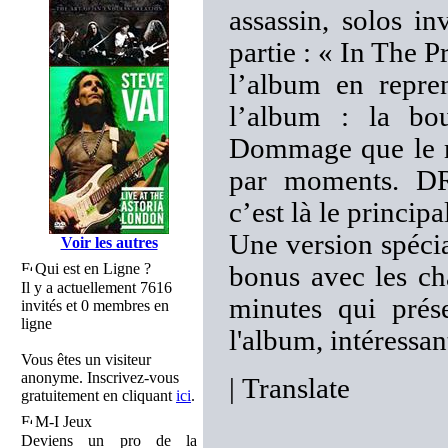
assassin, solos i
partie : « In The 
l’album en repre
l’album : la bou
Dommage que le mi
par moments. D
c’est là le principa
Une version spéci
Voir les autres
Qui est en Ligne ?
bonus avec les ch
Il y a actuellement 7616
minutes qui prés
invités et 0 membres en
ligne
l'album, intéressa
Vous êtes un visiteur
anonyme. Inscrivez-vous
|
Translate
gratuitement en cliquant
ici
.
M-I Jeux
Deviens un pro de la