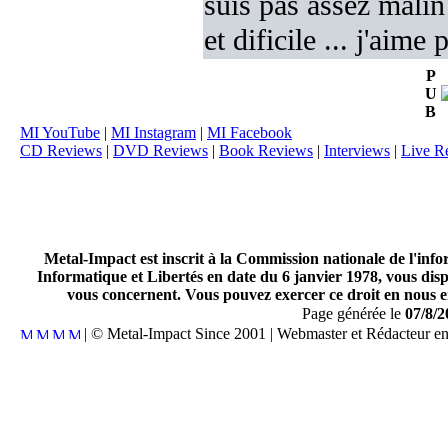
suis pas assez mali
et dificile ... j'aime
P
U
B
MI YouTube
|
MI Instagram
|
MI Facebook
CD Reviews
|
DVD Reviews
|
Book Reviews
|
Interviews
|
Live R
Metal-Impact est inscrit à la Commission nationale de l'inf
Informatique et Libertés en date du 6 janvier 1978, vous disp
vous concernent. Vous pouvez exercer ce droit en nous en
Page générée le
07/8/2
| © Metal-Impact Since 2001 | Webmaster et Rédacteur e