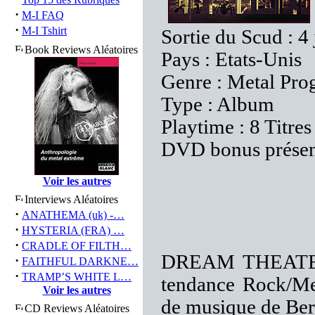
·
M-I FAQ
·
M-I Tshirt
Sortie du Scud : 4
Book Reviews Aléatoires
Pays : Etats-Unis
Genre : Metal Prog
Type : Album
Playtime : 8 Titres
DVD bonus présen
Voir les autres
Interviews Aléatoires
·
ANATHEMA (uk) -…
·
HYSTERIA (FRA) …
·
CRADLE OF FILTH…
DREAM THEATER e
·
FAITHFUL DARKNE…
·
TRAMP’S WHITE L…
tendance Rock/Met
Voir les autres
de musique de Berk
CD Reviews Aléatoires