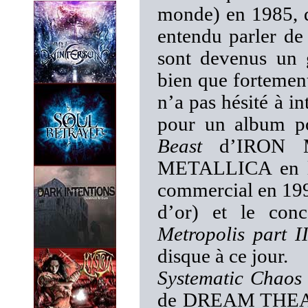
monde) en 1985, q
entendu parler de 
sont devenus un 
bien que fortement
n’a pas hésité à in
pour un album po
Beast
d’IRON 
METALLICA en liv
commercial en 19
d’or) et le co
Metropolis part I
disque à ce jour.
Systematic Chaos
de DREAM THEATE