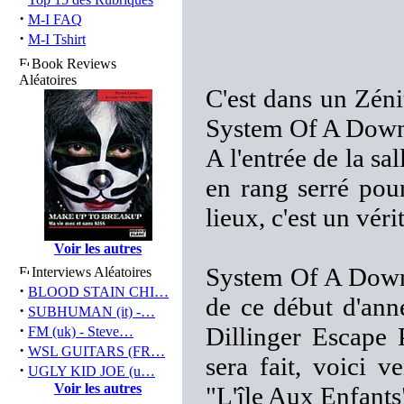
·
M-I FAQ
·
M-I Tshirt
Book Reviews
Aléatoires
C'est dans un Zéni
System Of A Dow
A l'entrée de la sa
en rang serré pour
lieux, c'est un vér
Voir les autres
System Of A Down 
Interviews Aléatoires
·
BLOOD STAIN CHI…
de ce début d'ann
·
SUBHUMAN (it) -…
·
Dillinger Escape 
FM (uk) - Steve…
·
WSL GUITARS (FR…
sera fait, voici 
·
UGLY KID JOE (u…
Voir les autres
"L'île Aux Enfant