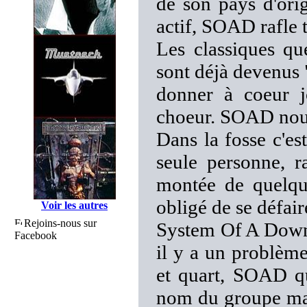
de son pays d'ori
actif, SOAD rafle 
Les classiques qu
sont déjà devenus 
donner à coeur j
choeur. SOAD nous 
Dans la fosse c'es
seule personne, r
montée de quelque
obligé de se défair
Voir les autres
Rejoins-nous sur
System Of A Down 
Facebook
il y a un problème
et quart, SOAD qui
nom du groupe mais