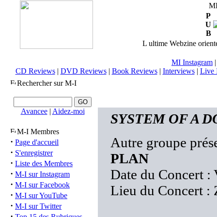
M
P
U
B
L ultime Webzine orienté
MI Instagram
CD Reviews
|
DVD Reviews
|
Book Reviews
|
Interviews
|
Live 
Rechercher sur M-I
Avancee
|
Aidez-moi
SYSTEM OF A DOW
M-I Membres
Autre groupe prése
·
Page d'accueil
·
S'enregistrer
PLAN
·
Liste des Membres
Date du Concert :
·
M-I sur Instagram
·
M-I sur Facebook
Lieu du Concert :
·
M-I sur YouTube
·
M-I sur Twitter
·
Top 15 des Rubriques