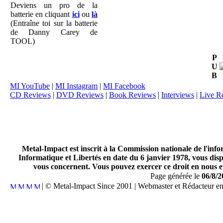
Deviens un pro de la
batterie en cliquant
ici
ou
là
(Entraîne toi sur la batterie
de Danny Carey de
TOOL)
P
U
B
MI YouTube
|
MI Instagram
|
MI Facebook
CD Reviews
|
DVD Reviews
|
Book Reviews
|
Interviews
|
Live R
Metal-Impact est inscrit à la Commission nationale de l'inf
Informatique et Libertés en date du 6 janvier 1978, vous disp
vous concernent. Vous pouvez exercer ce droit en nous en
Page générée le
06/8/2
| © Metal-Impact Since 2001 | Webmaster et Rédacteur e