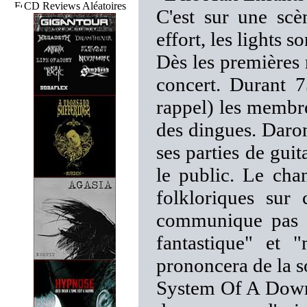
CD Reviews Aléatoires
C'est sur une scè
effort, les lights s
Dès les premières n
concert. Durant 7
rappel) les membr
des dingues. Daron
ses parties de gui
le public. Le cha
folkloriques sur
communique pas a
fantastique" et "
prononcera de la s
System Of A Down 