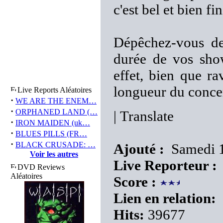
c'est bel et bien fin
Dépêchez-vous de
durée de vos show
effet, bien que ra
longueur du conce
Live Reports Aléatoires
·
WE ARE THE ENEM…
·
ORPHANED LAND (…
|
Translate
·
IRON MAIDEN (uk…
·
BLUES PILLS (FR…
·
BLACK CRUSADE: …
Ajouté :
Samedi 1
Voir les autres
Live Reporteur :
DVD Reviews
Aléatoires
Score :
Lien en relation:
Hits:
39677