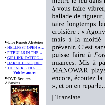
mettre le feu dans l
à vous faire vibre
ballade de rigueur,
taire longtemps le
croisière : « Agon
mais à la moitié
Live Reports Aléatoires
prévenir. C’est san
·
HELLFEST OPEN A…
·
PITBULLS IN THE…
puisse faire à
For
·
GIRL INK TATTOO…
nuances. Mis à pa
·
HARSH TOKE (usa…
·
THE ARRS (FRA) …
MANOWAR plays,
Voir les autres
encore, écoutez l
DVD Reviews
Aléatoires
», et on en reparl
|
Translate