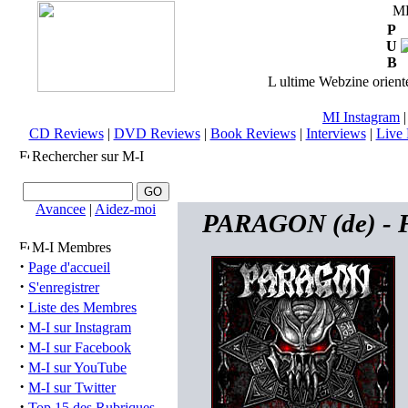
M
P
U
B
L ultime Webzine orienté
MI Instagram
CD Reviews
|
DVD Reviews
|
Book Reviews
|
Interviews
|
Live 
Rechercher sur M-I
Avancee
|
Aidez-moi
PARAGON (de) - F
M-I Membres
·
Page d'accueil
·
S'enregistrer
·
Liste des Membres
·
M-I sur Instagram
·
M-I sur Facebook
·
M-I sur YouTube
·
M-I sur Twitter
·
Top 15 des Rubriques