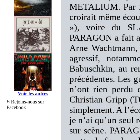
METALIUM. Par mom
croirait même éc
»), voire du SL
PARAGON a fait ap
Arne Wachtmann, s
agressif, notam
Babuschkin, au ren
précédentes. Les gu
n’ont rien perdu 
Voir les autres
Christian Gripp 
Rejoins-nous sur
Facebook
simplement. A l’éc
je n’ai qu’un seul r
sur scène. PARAG