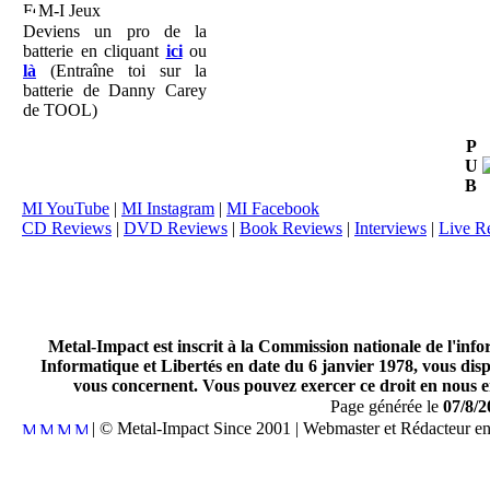
M-I Jeux
Deviens un pro de la
batterie en cliquant
ici
ou
là
(Entraîne toi sur la
batterie de Danny Carey
de TOOL)
P
U
B
MI YouTube
|
MI Instagram
|
MI Facebook
CD Reviews
|
DVD Reviews
|
Book Reviews
|
Interviews
|
Live R
Metal-Impact est inscrit à la Commission nationale de l'inf
Informatique et Libertés en date du 6 janvier 1978, vous disp
vous concernent. Vous pouvez exercer ce droit en nous en
Page générée le
07/8/2
| © Metal-Impact Since 2001 | Webmaster et Rédacteur e