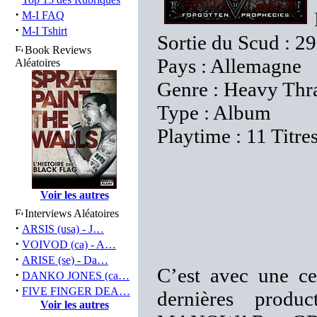
·
M-I FAQ
·
M-I Tshirt
Sortie du Scud : 29
Book Reviews
Pays : Allemagne
Aléatoires
Genre : Heavy Thra
Type : Album
Playtime : 11 Titre
Voir les autres
Interviews Aléatoires
·
ARSIS (usa) - J…
·
VOIVOD (ca) - A…
·
ARISE (se) - Da…
C’est avec une ce
·
DANKO JONES (ca…
·
FIVE FINGER DEA…
dernières pro
Voir les autres