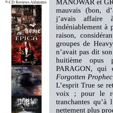
MANOWAR et GRAV
CD Reviews Aléatoires
mauvais (bon, 
j’avais affair
indéniablement à p
raison, considéra
groupes de Heavy
n’avait pas dit son
huitième opus p
PARAGON, qui of
Forgotten Prophec
L’esprit True se re
voix ; pour le re
tranchantes qu’à 
nettement plus p