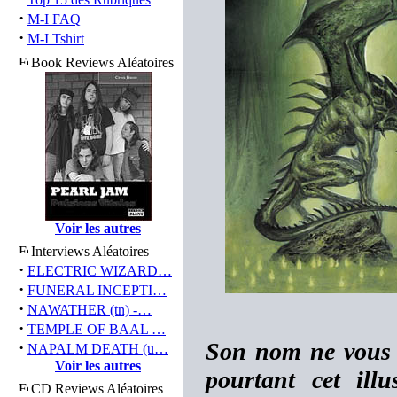
·
M-I FAQ
·
M-I Tshirt
Book Reviews Aléatoires
Voir les autres
Interviews Aléatoires
·
ELECTRIC WIZARD…
·
FUNERAL INCEPTI…
·
NAWATHER (tn) -…
·
TEMPLE OF BAAL …
Son nom ne vous di
·
NAPALM DEATH (u…
Voir les autres
pourtant cet ill
CD Reviews Aléatoires