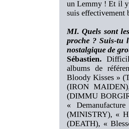
un Lemmy ! Et il y
suis effectivement b
MI. Quels sont les
proche ? Suis-tu l
nostalgique de gro
Sébastien.
Diffici
albums de référe
Bloody Kisses » 
(IRON MAIDEN), «
(DIMMU BORGIR),
« Demanufactur
(MINISTRY), « H
(DEATH), « Bles