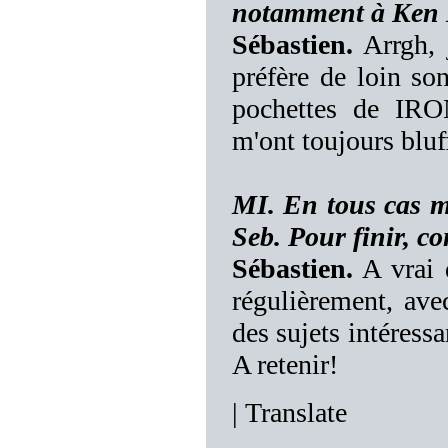
notamment à Ken 
Sébastien.
Arrgh, j
préfère de loin son
pochettes de IRO
m'ont toujours bluf
MI. En tous cas mer
Seb. Pour finir, co
Sébastien.
A vrai d
régulièrement, ave
des sujets intéres
A retenir!
|
Translate