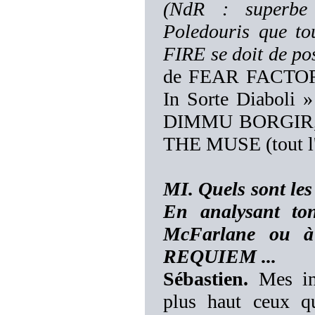
(NdR : superbe 
Poledouris que 
FIRE se doit de po
de FEAR FACTORY
In Sorte Diaboli 
DIMMU BORGIR, e
THE MUSE (tout l'a
MI. Quels sont les 
En analysant to
McFarlane ou à 
REQUIEM ...
Sébastien.
Mes inf
plus haut ceux q