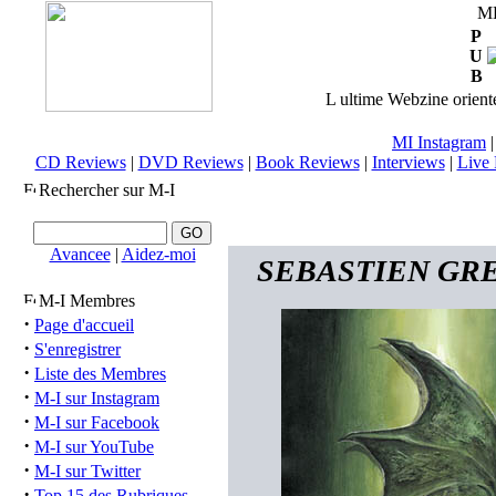
M
P
U
B
L ultime Webzine orienté
MI Instagram
CD Reviews
|
DVD Reviews
|
Book Reviews
|
Interviews
|
Live 
Rechercher sur M-I
Avancee
|
Aidez-moi
SEBASTIEN GRENI
M-I Membres
·
Page d'accueil
·
S'enregistrer
·
Liste des Membres
·
M-I sur Instagram
·
M-I sur Facebook
·
M-I sur YouTube
·
M-I sur Twitter
·
Top 15 des Rubriques