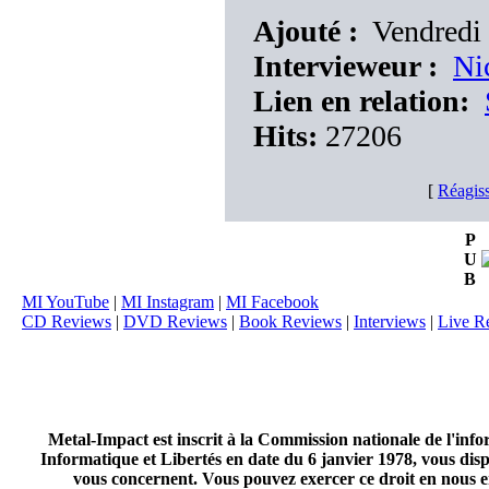
Ajouté :
Vendredi
Intervieweur :
Ni
Lien en relation:
Hits:
27206
[
Réagiss
P
U
B
MI YouTube
|
MI Instagram
|
MI Facebook
CD Reviews
|
DVD Reviews
|
Book Reviews
|
Interviews
|
Live R
Metal-Impact est inscrit à la Commission nationale de l'inf
Informatique et Libertés en date du 6 janvier 1978, vous disp
vous concernent. Vous pouvez exercer ce droit en nous en