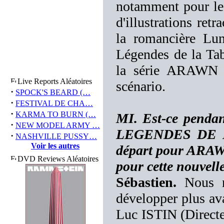
notamment pour le 
d'illustrations retr
la romancière Lun
Légendes de la Tab
la série ARAWN 
Live Reports Aléatoires
scénario.
·
SPOCK'S BEARD (…
·
FESTIVAL DE CHA…
·
KARMA TO BURN (…
MI. Est-ce pendan
·
NEW MODEL ARMY …
LEGENDES DE LA
·
NASHVILLE PUSSY…
Voir les autres
départ pour ARAWN 
DVD Reviews Aléatoires
pour cette nouvell
Sébastien.
Nous ne
développer plus av
Luc ISTIN (Directeu