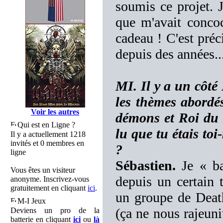
soumis ce projet. J
que m'avait concoc
cadeau ! C'est préc
depuis des années..
MI. Il y a un côt
les thèmes abordés
Voir les autres
démons et Roi du M
Qui est en Ligne ?
lu que tu étais to
Il y a actuellement 1218
invités et 0 membres en
?
ligne
Sébastien.
Je « ba
Vous êtes un visiteur
depuis un certain t
anonyme. Inscrivez-vous
gratuitement en cliquant
ici
.
un groupe de Deat
M-I Jeux
(ça ne nous rajeuni
Deviens un pro de la
batterie en cliquant
ici
ou
là