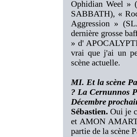
Ophidian Weel »
SABBATH), « Roc
Aggression » (SLA
dernière grosse baf
» d' APOCALYPTICA 
vrai que j'ai un 
scène actuelle.
MI. Et la scène P
? La Cernunnos Pag
Décembre prochain
Sébastien.
Oui je 
et AMON AMARTH, 
partie de la scène 