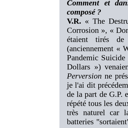
Comment et dans 
composé ?
V.R.
« The Destru
Corrosion », « Do
étaient tirés 
(anciennement « W
Pandemic Suicide 
Dollars ») venaie
Perversion
ne prés
je l'ai dit précéd
de la part de G.P.
répété tous les deu
très naturel car 
batteries "sortaie