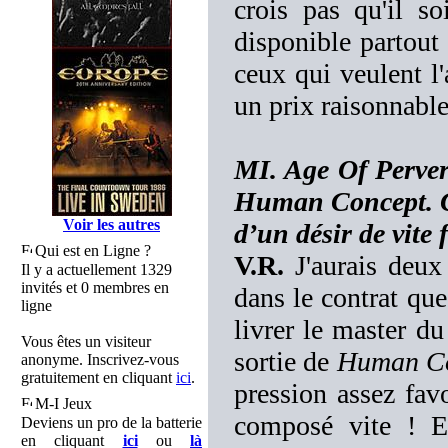
crois pas qu'il s
disponible partout
ceux qui veulent l'
un prix raisonnable
MI. Age Of Pervers
Human Concept. Cet
Voir les autres
d’un désir de vite
Qui est en Ligne ?
V.R.
J'aurais deux 
Il y a actuellement 1329
invités et 0 membres en
dans le contrat qu
ligne
livrer le master d
Vous êtes un visiteur
sortie de
Human C
anonyme. Inscrivez-vous
gratuitement en cliquant
ici
.
pression assez fav
M-I Jeux
composé vite ! E
Deviens un pro de la batterie
en cliquant
ici
ou
là