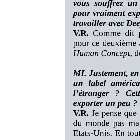
vous souffrez u
pour vraiment expl
travailler avec De
V.R.
Comme dit p
pour ce deuxième a
Human Concept
, d
MI. Justement, en 
un label améric
l’étranger ? Cet
exporter un peu ?
V.R.
Je pense que 
du monde pas mal 
Etats-Unis. En tou