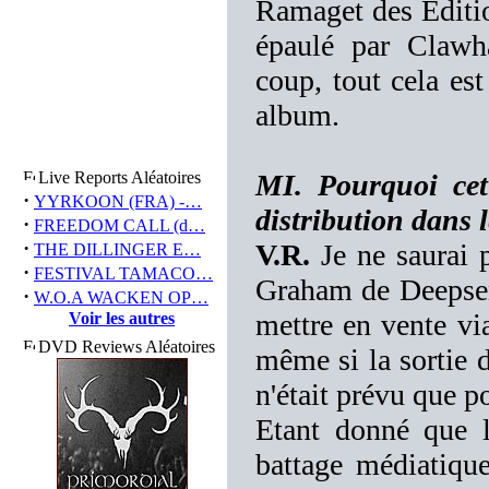
Ramaget des Editio
épaulé par Clawh
coup, tout cela es
album.
Live Reports Aléatoires
MI. Pourquoi cet 
·
YYRKOON (FRA) -…
distribution dans l
·
FREEDOM CALL (d…
·
V.R.
Je ne saurai p
THE DILLINGER E…
·
FESTIVAL TAMACO…
Graham de Deepsend
·
W.O.A WACKEN OP…
mettre en vente vi
Voir les autres
DVD Reviews Aléatoires
même si la sortie 
n'était prévu que po
Etant donné que l
battage médiatiq