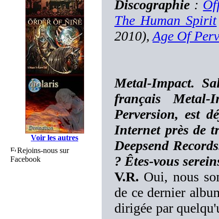
Discographie
:
Of
The Human Spirit
2010),
Age Of Perv
Metal-Impact. Sa
français Metal
Perversion, est d
Internet près de t
Voir les autres
Deepsend Records
Rejoins-nous sur
? Êtes-vous sereins
Facebook
V.R.
Oui, nous som
de ce dernier albu
dirigée par quelqu'