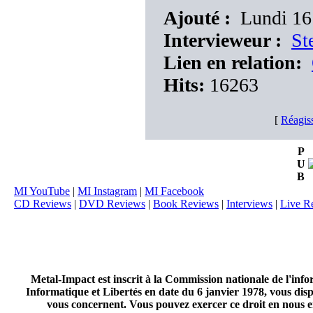
Ajouté :
Lundi 16 
Intervieweur :
St
Lien en relation:
Hits:
16263
[
Réagis
P
U
B
MI YouTube
|
MI Instagram
|
MI Facebook
CD Reviews
|
DVD Reviews
|
Book Reviews
|
Interviews
|
Live R
Metal-Impact est inscrit à la Commission nationale de l'inf
Informatique et Libertés en date du 6 janvier 1978, vous disp
vous concernent. Vous pouvez exercer ce droit en nous en