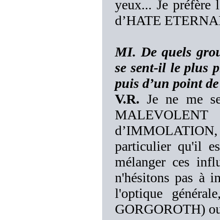
yeux... Je préfèr
d’HATE ETERNA
MI. De quels gr
se sent-il le plus
puis d’un point de
V.R.
Je ne me se
MALEVOLENT 
d’IMMOLATION, bie
particulier qu'il 
mélanger ces infl
n'hésitons pas à i
l'optique génér
GORGOROTH) ou 