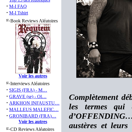
·
M-I FAQ
·
M-I Tshirt
Book Reviews Aléatoires
Voir les autres
Interviews Aléatoires
·
SIGIS (FRA) - M…
Complètement débri
·
GRAVE (se) - Ol…
·
ARKHON INFAUSTU…
les termes qui 
·
MALLEUS MALEFIC…
d’OFFENDING… N
·
GRONIBARD (FRA)…
Voir les autres
austères et leurs 
CD Reviews Aléatoires