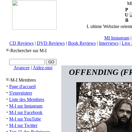
M
P
U
B
L ultime Webzine orienté
MI Instagram
CD Reviews
|
DVD Reviews
|
Book Reviews
|
Interviews
|
Live 
Rechercher sur M-I
Avancee
|
Aidez-moi
OFFENDING (FRA)
M-I Membres
·
Page d'accueil
·
S'enregistrer
·
Liste des Membres
·
M-I sur Instagram
·
M-I sur Facebook
·
M-I sur YouTube
·
M-I sur Twitter
·
Top 15 des Rubriques