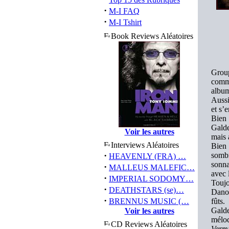
·
M-I FAQ
·
M-I Tshirt
Book Reviews Aléatoires
Grou
comm
album
Aussi
et s’
Bien
Galde
Voir les autres
mais 
Interviews Aléatoires
Bien
·
sombr
HEAVENLY (FRA) …
sonna
·
MALLEUS MALEFIC…
avec 
·
IMPERIAL SODOMY…
Toujo
·
DEATHSTARS (se)…
Danoi
·
BRENNUS MUSIC (…
fûts.
Galde
Voir les autres
mélod
CD Reviews Aléatoires
Verm