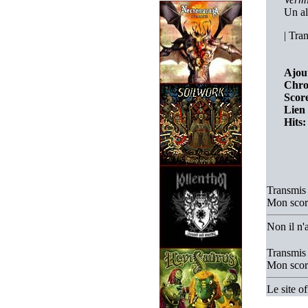
Un al
|
Tran
Ajout
Chro
Score
Lien 
Hits:
Transmis
Mon scor
Non il n'a
Transmis
Mon scor
Le site o