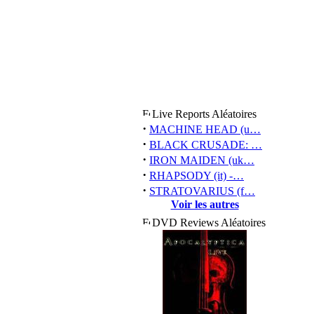
Live Reports Aléatoires
·
MACHINE HEAD (u…
·
BLACK CRUSADE: …
·
IRON MAIDEN (uk…
·
RHAPSODY (it) -…
·
STRATOVARIUS (f…
Voir les autres
DVD Reviews Aléatoires