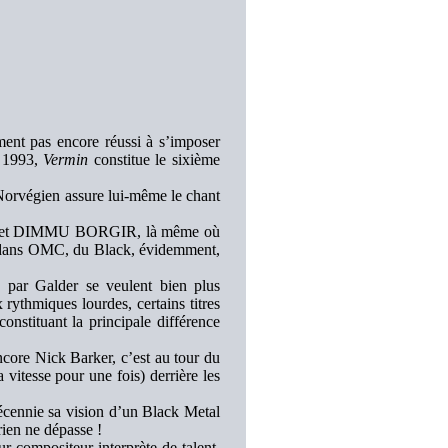
t pas encore réussi à s’imposer
 1993,
Vermin
constitue le sixième
e Norvégien assure lui-même le chant
LD et DIMMU BORGIR, là même où
les dans OMC, du Black, évidemment,
ar Galder se veulent bien plus
rythmiques lourdes, certains titres
nstituant la principale différence
ncore Nick Barker, c’est au tour du
 vitesse pour une fois) derrière les
écennie sa vision d’un Black Metal
rien ne dépasse !
r compositeur interprète de talent.