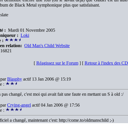
bum de Black Metal symphonique plus que satisfaisant.
slate
é :
Mardi 01 Novembre 2005
niqueur :
Loki
 :
en relation:
Old Man's Child Website
16821
[
Réagissez sur le Forum
] [
Retour à l'index des C
 par
Blasphy
actif 13 Jan 2006 @ 15:19
e :
 pas changé, c'est moi qui avait fait une faute en mettant un S à old :/
 par
Crying-angel
actif 04 Jan 2006 @ 17:56
e :
fficiel a changé, maintenant c'est: http://come.to/oldmanschild ;-)