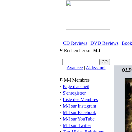
CD Reviews
|
DVD Reviews
|
Book
Rechercher sur M-I
Avancee
|
Aidez-moi
OLD 
M-I Membres
·
Page d'accueil
·
S'enregistrer
·
Liste des Membres
·
M-I sur Instagram
·
M-I sur Facebook
·
M-I sur YouTube
·
M-I sur Twitter
·
Top 15 des Rubriques