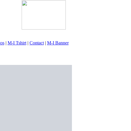
tos
|
M-I Tshirt
|
Contact
|
M-I Banner