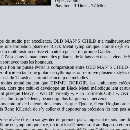
Type : Album
Playtime : 9 Titres - 37 Mins
pe de studio par excellence, OLD MAN’S CHILD n’a malheureusemen
e une formation phare de Black Metal symphonique. Fondé déjà en
 du multi instrumentiste et maître à penser du groupe Galder.
 à l’aise dans le maniement des guitares, de la basse et des claviers, l
en sort avec tous les honneurs.
 que l’on ne puisse éviter la comparaison entre OLD MAN’S CHI
r officie en tant que guitariste rythmique, on retrouve plusieurs sty
aussi du Thrash et surtout beaucoup de mélodies.
 moins grandiloquent que DIMMU BORGIR, les ambiances créées p
es, alors que celui-ci développe un Black Metal mélodique lent et aux 
nt presque Heavy « War Of Fidelity », « In Torments Orbit », ceci co
les albums précédents, beaucoup plus hargneux et nerveux.
urs entouré de batteurs de talents tels que Tjodalv, Gene Hoglan ou e
s Reno Killerich de s’y coller et d’apporter sa précision (et non pas sa
r se révèle être un songwriter de premier plan, imposant depuis une d
ique et symphonique racé, où tout les éléments sont au diapason et où 
in
démontre encore une fois (on le savait déjà) que Galder est un auteu