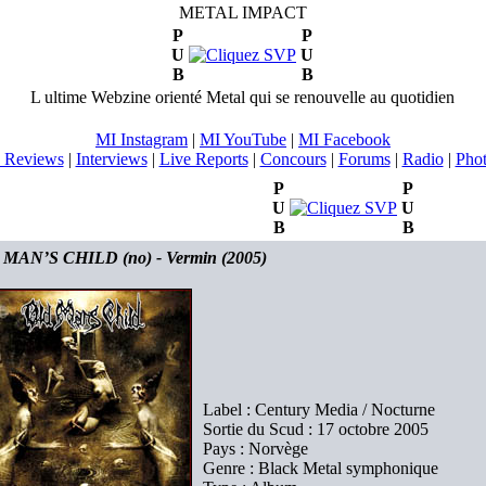
METAL IMPACT
P
P
U
U
B
B
L ultime Webzine orienté Metal qui se renouvelle au quotidien
MI Instagram
|
MI YouTube
|
MI Facebook
 Reviews
|
Interviews
|
Live Reports
|
Concours
|
Forums
|
Radio
|
Pho
P
P
U
U
B
B
MAN’S CHILD (no) - Vermin (2005)
Label : Century Media / Nocturne
Sortie du Scud : 17 octobre 2005
Pays : Norvège
Genre : Black Metal symphonique