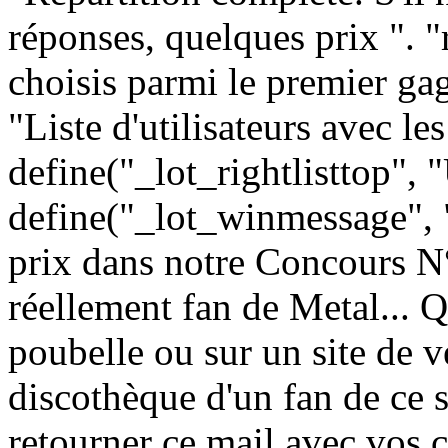
réponses, quelques prix ". "
choisis parmi le premier gag
"Liste d'utilisateurs avec le
define("_lot_rightlisttop"
define("_lot_winmessage", 
prix dans notre Concours N°
réellement fan de Metal... Q
poubelle ou sur un site de ve
discothèque d'un fan de ce s
retourner ce mail avec vos 