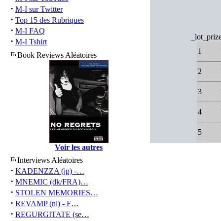
·
M-I sur Twitter
·
Top 15 des Rubriques
·
M-I FAQ
_lot_prize
·
M-I Tshirt
1
Book Reviews Aléatoires
2
3
4
5
Voir les autres
Interviews Aléatoires
·
KADENZZA (jp) -…
·
MNEMIC (dk/FRA)…
·
STOLEN MEMORIES…
·
REVAMP (nl) - F…
·
REGURGITATE (se…