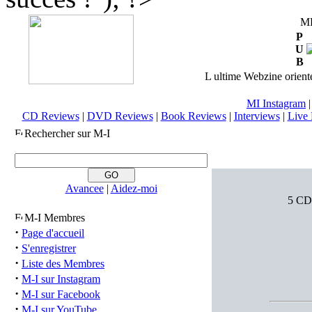
M
P
U
B
L ultime Webzine orienté
MI Instagram
CD Reviews
|
DVD Reviews
|
Book Reviews
|
Interviews
|
Live 
Rechercher sur M-I
Avancee
|
Aidez-moi
5 CD 
M-I Membres
·
Page d'accueil
·
S'enregistrer
·
Liste des Membres
·
M-I sur Instagram
·
M-I sur Facebook
·
M-I sur YouTube