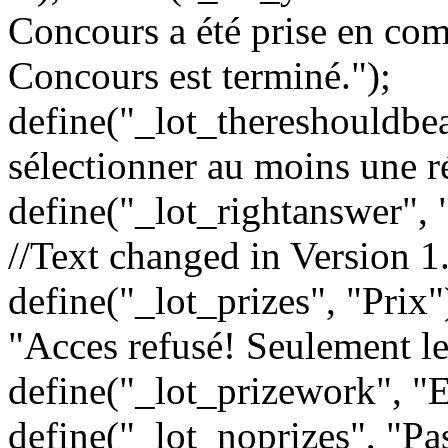
Concours a été prise en com
Concours est terminé.");
define("_lot_thereshouldbe
sélectionner au moins une ré
define("_lot_rightanswer", 
//Text changed in Version 1
define("_lot_prizes", "Prix"
"Acces refusé! Seulement le
define("_lot_prizework", "Ed
define("_lot_noprizes", "Pa