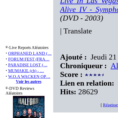
Live In Las Vega
Alive IV - Symph
(DVD - 2003)
|
Translate
Live Reports Aléatoires
·
ORPHANED LAND (…
Ajouté :
Jeudi 21 
·
FORUM FEST (FRA…
Chroniqueur :
Al
·
PARADISE LOST (…
·
MUMAKIL (ch) - …
Score :
·
W.O.A WACKEN OP…
Lien en relation:
Voir les autres
DVD Reviews
Hits:
28629
Aléatoires
[
Réagisse