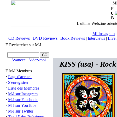
M
P
U
B
L ultime Webzine orienté
MI Instagram
CD Reviews
|
DVD Reviews
|
Book Reviews
|
Interviews
|
Live 
Rechercher sur M-I
Avancee
|
Aidez-moi
KISS (usa) - Rock
M-I Membres
·
Page d'accueil
·
S'enregistrer
·
Liste des Membres
·
M-I sur Instagram
·
M-I sur Facebook
·
M-I sur YouTube
·
M-I sur Twitter
·
Top 15 des Rubriques