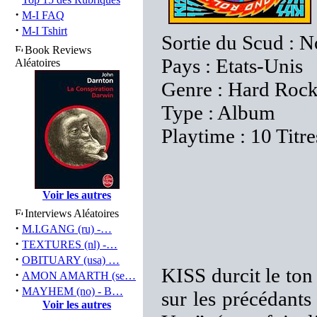
·
M-I FAQ
·
M-I Tshirt
Sortie du Scud : 
Book Reviews
Pays : Etats-Unis
Aléatoires
Genre : Hard Roc
Type : Album
Playtime : 10 Titr
Voir les autres
Interviews Aléatoires
·
M.I.GANG (ru) -…
·
TEXTURES (nl) -…
·
OBITUARY (usa) …
KISS durcit le to
·
AMON AMARTH (se…
·
MAYHEM (no) - B…
sur les précédant
Voir les autres