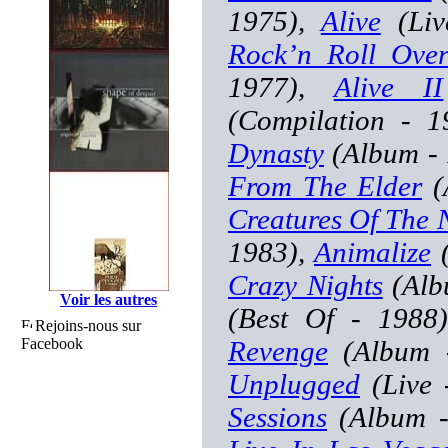
1975),
Alive
(Liv
Rock’n Roll Ove
1977),
Alive II
(Compilation - 
Dynasty
(Album -
From The Elder
(
Creatures Of The 
1983),
Animalize
(
Crazy Nights
(Alb
Voir les autres
(Best Of - 1988
Rejoins-nous sur
Facebook
Revenge
(Album 
Unplugged
(Live 
Sessions
(Album -