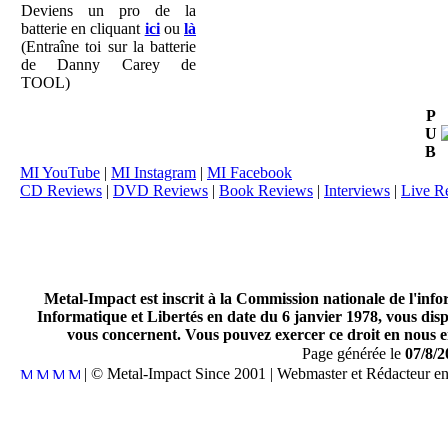
Deviens un pro de la
batterie en cliquant
ici
ou
là
(Entraîne toi sur la batterie
de Danny Carey de
TOOL)
P
U
B
MI YouTube
|
MI Instagram
|
MI Facebook
CD Reviews
|
DVD Reviews
|
Book Reviews
|
Interviews
|
Live R
Metal-Impact est inscrit à la Commission nationale de l'inf
Informatique et Libertés en date du 6 janvier 1978, vous disp
vous concernent. Vous pouvez exercer ce droit en nous en
Page générée le
07/8/2
| © Metal-Impact Since 2001 | Webmaster et Rédacteur e