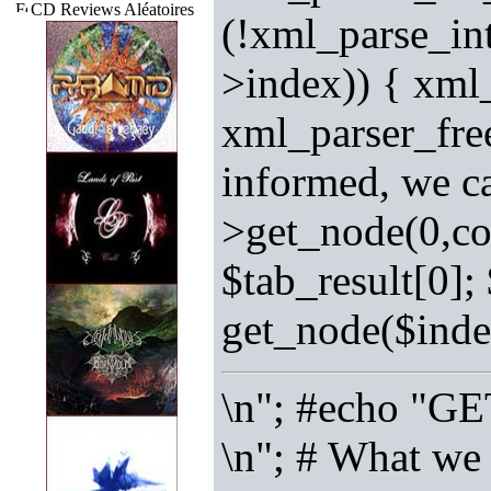
CD Reviews Aléatoires
(!xml_parse_in
>index)) { xml
xml_parser_fre
informed, we ca
>get_node(0,cou
$tab_result[0];
get_node($inde
\n"; #echo "GE
\n"; # What we 