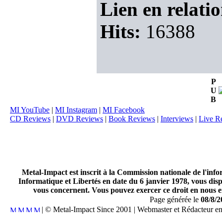
Lien en relatio
Hits:
16388
P
U
B
MI YouTube
|
MI Instagram
|
MI Facebook
CD Reviews
|
DVD Reviews
|
Book Reviews
|
Interviews
|
Live R
Metal-Impact est inscrit à la Commission nationale de l'inf
Informatique et Libertés en date du 6 janvier 1978, vous disp
vous concernent. Vous pouvez exercer ce droit en nous en
Page générée le
08/8/2
| © Metal-Impact Since 2001 | Webmaster et Rédacteur e