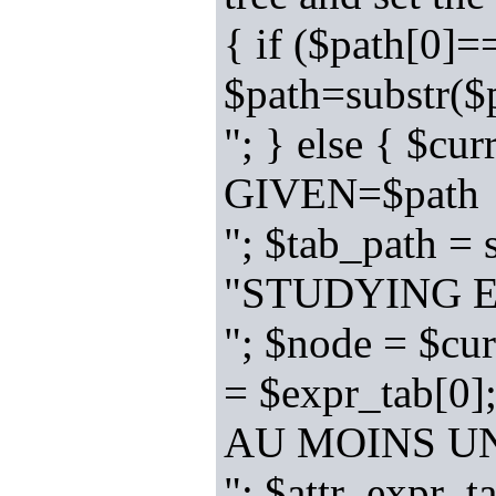
{ if ($path[0]=
$path=substr(
"; } else { $c
GIVEN=$path
"; $tab_path = 
"STUDYING EX
"; $node = $cu
= $expr_tab[0]
AU MOINS UN
"; $attr_expr_t