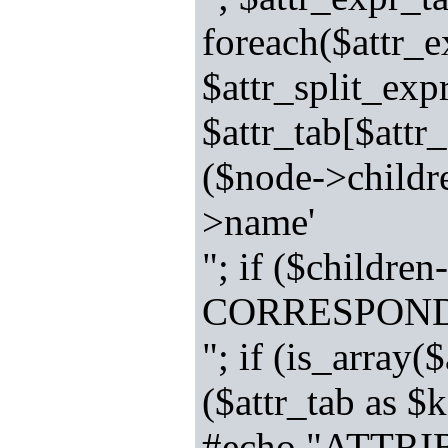
foreach($attr_e
$attr_split_exp
$attr_tab[$attr
($node->child
>name'
"; if ($child
CORRESPOND
"; if (is_array(
($attr_tab as $
#echo "ATTR