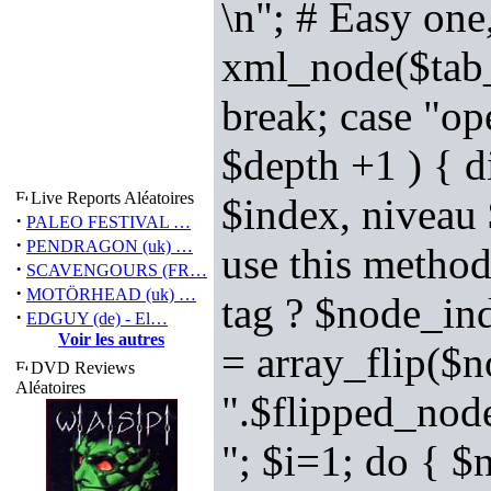
\n"; # Easy one
xml_node($tab_
break; case "op
$depth +1 ) { 
Live Reports Aléatoires
$index, niveau 
·
PALEO FESTIVAL …
·
PENDRAGON (uk) …
use this method
·
SCAVENGOURS (FR…
·
MOTÖRHEAD (uk) …
tag ? $node_in
·
EDGUY (de) - El…
Voir les autres
= array_flip($n
DVD Reviews
Aléatoires
".$flipped_nod
"; $i=1; do { 