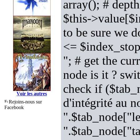
array(); # depth
$this->value[$
to be sure we d
<= $index_stop
"; # get the cu
node is it ? sw
check if ($tab
Voir les autres
d'intégrité au 
Rejoins-nous sur
Facebook
".$tab_node["l
".$tab_node["ta