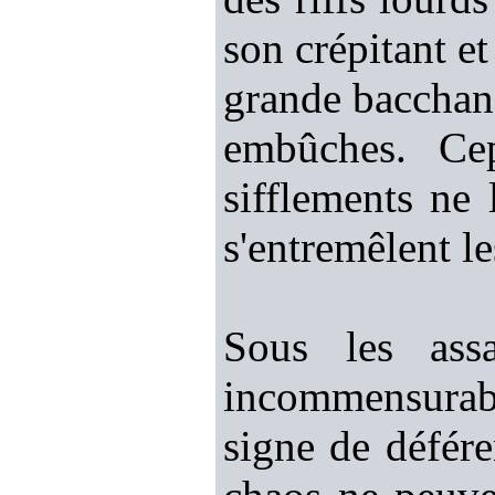
son crépitant e
grande bacchana
embûches. Cep
sifflements ne
s'entremêlent l
Sous les assa
incommensurabl
signe de défére