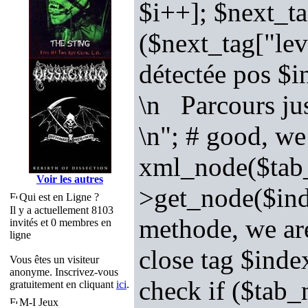
$i++]; $next_t
($next_tag["le
détectée pos $
\n Parcours ju
\n"; # good, we
xml_node($tab_
Voir les autres
>get_node($ind
Qui est en Ligne ?
Il y a actuellement 8103
methode, we are
invités et 0 membres en
ligne
close tag $inde
Vous êtes un visiteur
anonyme. Inscrivez-vous
check if ($tab
gratuitement en cliquant
ici
.
M-I Jeux