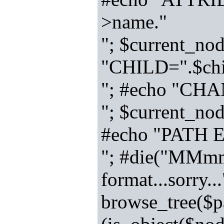
>name."
"; $current_nod
"CHILD=".$chi
"; #echo "CH
"; $current_node
#echo "PATH 
"; #die("MMmmm
format...sorry..
browse_tree($p