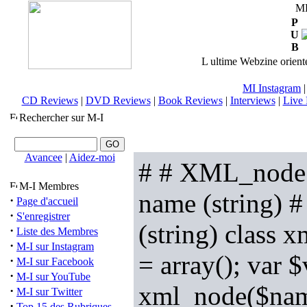
M
P
U
B
L ultime Webzine orienté
MI Instagram
CD Reviews
|
DVD Reviews
|
Book Reviews
|
Interviews
|
Live 
Rechercher sur M-I
Avancee
|
Aidez-moi
# # XML_node.o
M-I Membres
name (string) # 
·
Page d'accueil
·
S'enregistrer
(string) class 
·
Liste des Membres
·
M-I sur Instagram
= array(); var $
·
M-I sur Facebook
·
M-I sur YouTube
xml_node($name
·
M-I sur Twitter
·
Top 15 des Rubriques