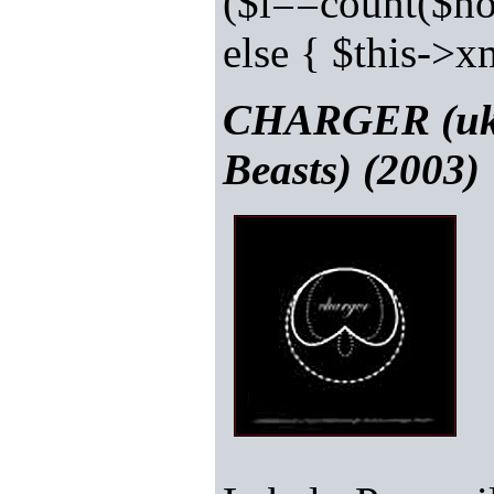
($i==count($no
else { $this->
CHARGER (uk) 
Beasts) (2003)