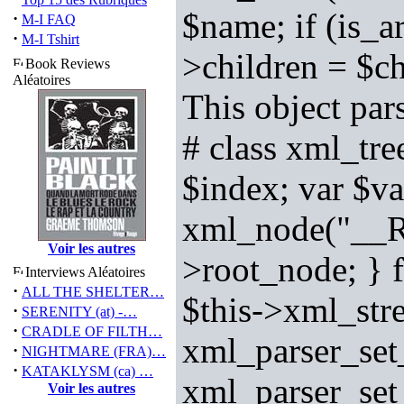
$name; if (is_ar
·
M-I FAQ
·
M-I Tshirt
>children = $ch
Book Reviews
Aléatoires
This object pa
# class xml_tre
$index; var $va
xml_node("__R
Voir les autres
>root_node; } 
Interviews Aléatoires
·
ALL THE SHELTER…
$this->xml_str
·
SERENITY (at) -…
·
CRADLE OF FILTH…
xml_parser_s
·
NIGHTMARE (FRA)…
·
KATAKLYSM (ca) …
xml_parser_se
Voir les autres