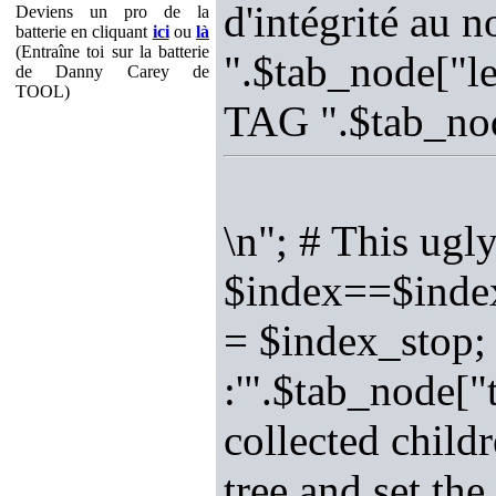
d'intégrité au 
Deviens un pro de la
batterie en cliquant
ici
ou
là
(Entraîne toi sur la batterie
".$tab_node["le
de Danny Carey de
TOOL)
TAG ".$tab_nod
\n"; # This ugl
$index==$index
= $index_stop; 
:'".$tab_node["t
collected childr
tree and set th