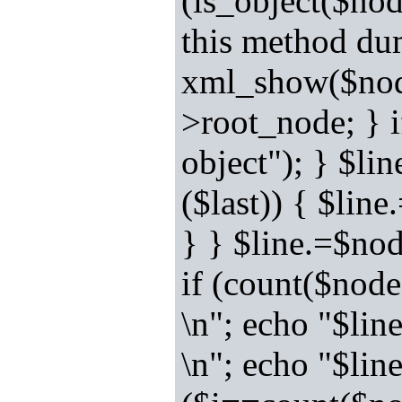
(is_object($nod
this method dum
xml_show($node
>root_node; } i
object"); } $li
($last)) { $lin
} } $line.=$nod
if (count($nod
\n"; echo "$line
\n"; echo "$lin