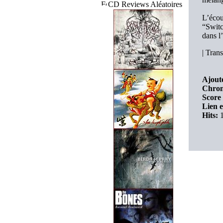
CD Reviews Aléatoires
L’écou
“Switc
dans l’
|
Trans
Ajouté
Chron
Score 
Lien e
Hits:
1