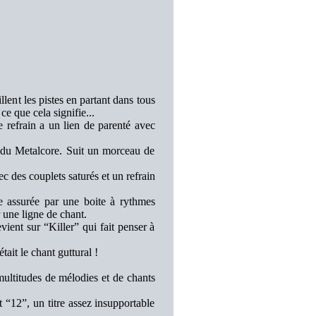
llent les pistes en partant dans tous
e que cela signifie...
refrain a un lien de parenté avec
s du Metalcore. Suit un morceau de
c des couplets saturés et un refrain
e assurée par une boite à rythmes
r une ligne de chant.
ient sur “Killer” qui fait penser à
ait le chant guttural !
multitudes de mélodies et de chants
 “12”, un titre assez insupportable