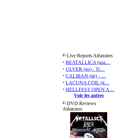
Live Reports Aléatoires
·
BEATALLICA (usa…
·
ULVER (no) - Tr…
·
CALIBAN (de) - …
·
LACUNA COIL (it…
·
HELLFEST OPEN A…
Voir les autres
DVD Reviews
Aléatoires