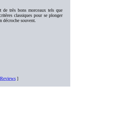
rt de très bons morceaux tels que
ritères classiques pour se plonger
 on décroche souvent.
D Reviews
]