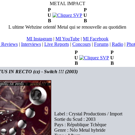
METAL IMPACT
P
P
U
U
B
B
L ultime Webzine orienté Metal qui se renouvelle au quotidien
MI Instagram
|
MI YouTube
|
MI Facebook
 Reviews
|
Interviews
|
Live Reports
|
Concours
|
Forums
|
Radio
|
Pho
P
P
U
U
B
B
US IN RECTO (cz) - Switch !!! (2003)
Label : Crystal Productions / Import
Sortie du Scud : 2003
Pays : République Tchèque
Genre : Néo Metal hybride