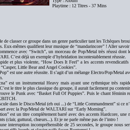
Type : Album
Playtime : 12 Titres - 37 Mins
le de classer ce groupe dans un genre particulier tant les Tchèques broui
ns. Eux-mêmes qualifient leur musique de “mandarincore” ! Aller savoir c
ommence avec “Switch”, un morceau de Pop/Metal très réussi dont le 
I. C’est déjà un exemple d’hybridation incontestablement réussie.
apide et plus violente, “How Does It Feel” a les accents revendicatif
 “Casper, Little Bear and Angel Cookies”.
Pop” est une autre réussite. Il s’agit d’un mélange Electro/Pop/Metal ave
n.
na” est un instrumental Heavy mais ayant une rythmique très rapid
C’est le titre le plus classique du groupe, il aurait facilement pu conteni
rouve le Punk avec “Basket Full Of Puppies”. Puis le chant féminin rev
BITCH.
cule dans le Disco/Metal (eh oui ...) de “Little Commandment” si ce n’ét
art avec la Pop/Metal de WALTARI sur “Early Morning”.
tion” est un titre complètement barré avec des accents Hardcore, une 
nts (clair, guttural, chœurs...). Et je ne parle même pas de l’intro !
une interruption incompréhensible de 25 secondes, le groupe nous sert
eant riffs lourds et clavier naïfs façon Bontempi !