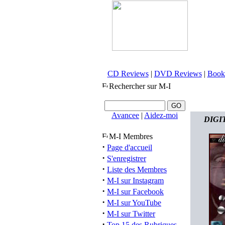
CD Reviews
|
DVD Reviews
|
Book
Rechercher sur M-I
Avancee
|
Aidez-moi
DIGIT
M-I Membres
·
Page d'accueil
·
S'enregistrer
·
Liste des Membres
·
M-I sur Instagram
·
M-I sur Facebook
·
M-I sur YouTube
·
M-I sur Twitter
·
Top 15 des Rubriques