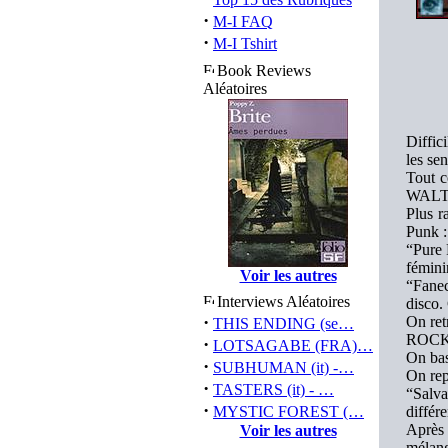
·
M-I FAQ
·
M-I Tshirt
Book Reviews
Aléatoires
Diffici
les se
Tout c
WALTAR
Plus r
Punk :
“Pure 
fémini
Voir les autres
“Fanec
Interviews Aléatoires
disco. 
·
On ret
THIS ENDING (se…
ROCK
·
LOTSAGABE (FRA)…
On bas
·
SUBHUMAN (it) -…
On rep
·
TASTERS (it) - …
“Salva
·
MYSTIC FOREST (…
différe
Après 
Voir les autres
mélang