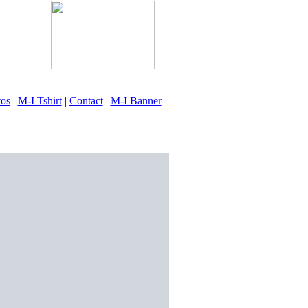
tos
|
M-I Tshirt
|
Contact
|
M-I Banner