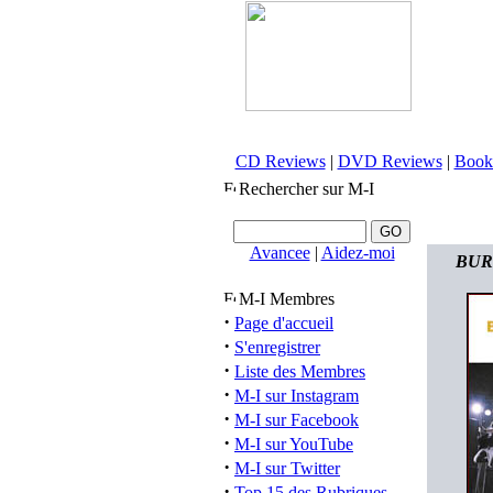
CD Reviews
|
DVD Reviews
|
Book
Rechercher sur M-I
Avancee
|
Aidez-moi
BURN
M-I Membres
·
Page d'accueil
·
S'enregistrer
·
Liste des Membres
·
M-I sur Instagram
·
M-I sur Facebook
·
M-I sur YouTube
·
M-I sur Twitter
·
Top 15 des Rubriques