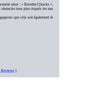
nommé ainsi : « Burnthe12tracks »,
2 obstacles tous plus risqués les uns
, gageons que cela soit également le
D Reviews
]