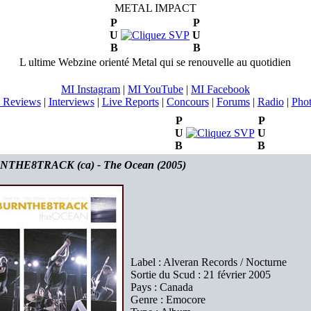
METAL IMPACT
P
P
U
U
B
B
L ultime Webzine orienté Metal qui se renouvelle au quotidien
MI Instagram
|
MI YouTube
|
MI Facebook
 Reviews
|
Interviews
|
Live Reports
|
Concours
|
Forums
|
Radio
|
Pho
P
P
U
U
B
B
THE8TRACK (ca) - The Ocean (2005)
Label : Alveran Records / Nocturne
Sortie du Scud : 21 février 2005
Pays : Canada
Genre : Emocore