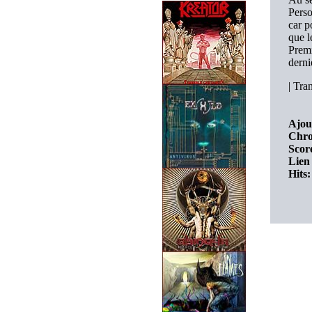
Perso
car p
que l
Premi
derni
|
Tran
Ajou
Chro
Score
Lien 
Hits: