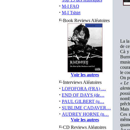
·
M-I FAQ
·
M-I Tshirt
Book Reviews Aléatoires
La la
de ce
Cà y 
Burnt
musiq
coura
le co
Voir les autres
On pr
Interviews Aléatoires
« Le 
·
alent
LOFOFORA (FRA) …
possi
·
END OF DAYS (de…
nomb
·
PAUL GILBERT (u…
prêch
·
SUBLIME CADAVER…
Mais 
·
AUDREY HORNE (n…
Ces m
même 
Voir les autres
quand
CD Reviews Aléatoires
Au se