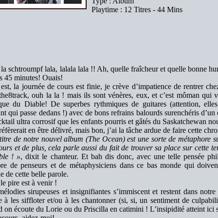
Type : Album
Playtime : 12 Titres - 44 Mins
 la schtroumpf lala, lalala lala !! Ah, quelle fraîcheur et quelle bonne 
s 45 minutes! Ouais!
est, la journée de cours est finie, je crève d’impatience de rentrer ch
he8track, ouh la la ! mais ils sont vénères, eux, et c’est môman qui v
ue du Diable! De superbes rythmiques de guitares (attention, elles 
nt qui passe dedans !) avec de bons refrains balourds surenchéris d’un 
cktail ultra corrosif que les enfants pourris et gâtés du Saskatchewan nou
éfèrerait en être délivré, mais bon, j’ai la tâche ardue de faire cette ch
titre de notre nouvel album (The Ocean) est une sorte de métaphore sur 
ours et de plus, cela parle aussi du fait de trouver sa place sur cette t
ble ! »
, dixit le chanteur. Et bah dis donc, avec une telle pensée ph
re de penseurs et de métaphysiciens dans ce bas monde qui doivent 
e de cette belle parole.
le pire est à venir !
élodies sirupeuses et insignifiantes s’immiscent et restent dans notre 
à les siffloter et/ou à les chantonner (si, si, un sentiment de culpab
 on écoute du Lorie ou du Priscilla en catimini ! L’insipidité atteint ic
cours, aidez-moi!