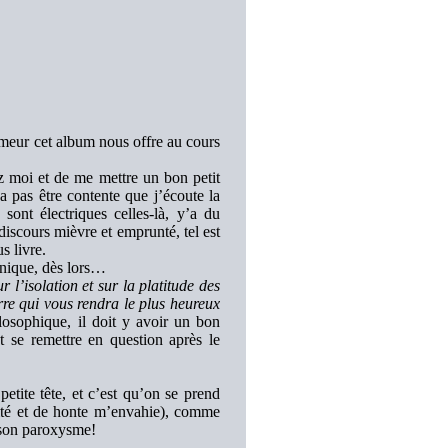
humeur cet album nous offre au cours
ez moi et de me mettre un bon petit
a pas être contente que j’écoute la
sont électriques celles-là, y’a du
discours mièvre et emprunté, tel est
s livre.
ronique, dès lors…
l’isolation et sur la platitude des
erre qui vous rendra le plus heureux
ilosophique, il doit y avoir un bon
se remettre en question après le
petite tête, et c’est qu’on se prend
ilité et de honte m’envahie), comme
i son paroxysme!