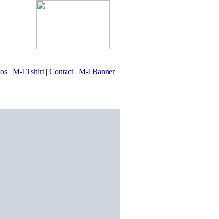
tos
|
M-I Tshirt
|
Contact
|
M-I Banner