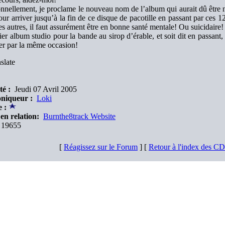
nnellement, je proclame le nouveau nom de l’album qui aurait dû être 
our arriver jusqu’à la fin de ce disque de pacotille en passant par ces 1
es autres, il faut assurément être en bonne santé mentale! Ou suicidaire!
er album studio pour la bande au sirop d’érable, et soit dit en passant
er par la même occasion!
slate
té :
Jeudi 07 Avril 2005
niqueur :
Loki
 :
en relation:
Burnthe8track Website
19655
[
Réagissez sur le Forum
] [
Retour à l'index des C