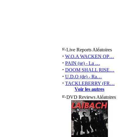
Live Reports Aléatoires
·
W.O.A WACKEN OP…
·
PAIN (se) - La …
·
DOOM SHALL RISE…
·
U.D.O (de) - Ra…
·
TACKLEBERRY (FR…
Voir les autres
DVD Reviews Aléatoires