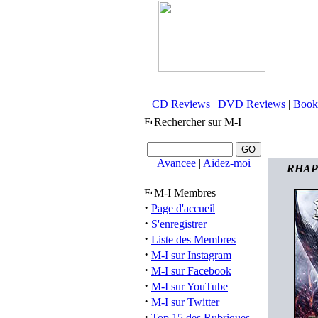
CD Reviews
|
DVD Reviews
|
Book
Rechercher sur M-I
Avancee
|
Aidez-moi
RHAPS
M-I Membres
·
Page d'accueil
·
S'enregistrer
·
Liste des Membres
·
M-I sur Instagram
·
M-I sur Facebook
·
M-I sur YouTube
·
M-I sur Twitter
·
Top 15 des Rubriques