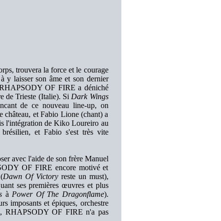
ps, trouvera la force et le courage
e à y laisser son âme et son dernier
2011, RHAPSODY OF FIRE a déniché
 de Trieste (Italie). Si
Dark Wings
incant de ce nouveau line-up, on
le château, et Fabio Lione (chant) a
s l'intégration de Kiko Loureiro au
ilien, et Fabio s'est très vite
oser avec l'aide de son frère Manuel
HAPSODY OF FIRE encore motivé et
 (
Dawn Of Victory
reste un must),
quant ses premières œuvres et plus
s
à
Power Of The Dragonflame
).
rs imposants et épiques, orchestre
lûtes, RHAPSODY OF FIRE n'a pas