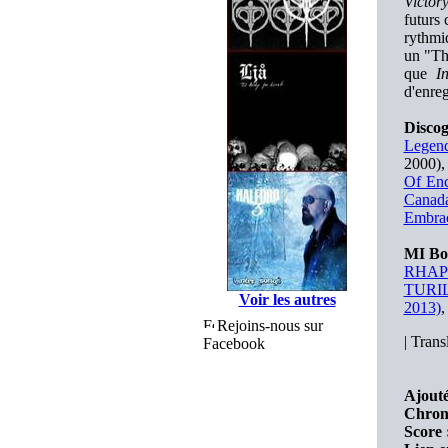
Victor
futurs 
rythmiq
un "The
que
I
d'enreg
Disco
Legend
2000)
Of Enc
Canada
Embrac
MI Bo
RHAPSO
TURIL
Voir les autres
2013)
,
Rejoins-nous sur
|
Transl
Facebook
Ajouté
Chron
Score 