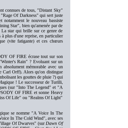
ont connues de tous, "Distant Sky"
n "Rage Of Darkness" qui sert juste
notamment le nouveau bassiste
ining Star", bien qu'amenée par de
 La star qui brille sur ce genre de
à plus d'une reprise, en particulier
ue (vite fatigante) et ces chœurs
SODY OF FIRE écrase tout sur son
"Winter's Rain" ? Evoluant sur un
in absolument mémorable avec un
 Carl Orff). Alors qu'on distingue
bolisant les gouttes de pluie ?) qui
agique ! Le successeur de Turilli,
iques (sur "Into The Legend" et "A
RHAPSODY OF FIRE et sonne Heavy
 Kiss Of Life" ou "Realms Of Light"
 logique se nomme "A Voice In The
Voice In The Cold Wind", avec ses
e Village Of Dwarves" (sur
Dawn Of