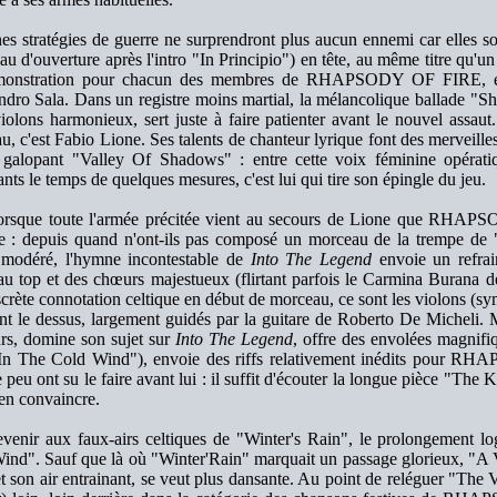
nes stratégies de guerre ne surprendront plus aucun ennemi car elles s
u d'ouverture après l'intro "In Principio") en tête, au même titre qu'u
monstration pour chacun des membres de RHAPSODY OF FIRE, et 
ndro Sala. Dans un registre moins martial, la mélancolique ballade "Sh
olons harmonieux, sert juste à faire patienter avant le nouvel assaut.
, c'est Fabio Lione. Ses talents de chanteur lyrique font des merveilles 
 galopant "Valley Of Shadows" : entre cette voix féminine opératiq
ts le temps de quelques mesures, c'est lui qui tire son épingle du jeu.
lorsque toute l'armée précitée vient au secours de Lione que RHAP
e : depuis quand n'ont-ils pas composé un morceau de la trempe de 
modéré, l'hymne incontestable de
Into The Legend
envoie un refra
au top et des chœurs majestueux (flirtant parfois le Carmina Burana de
crète connotation celtique en début de morceau, ce sont les violons (sym
nt le dessus, largement guidés par la guitare de Roberto De Micheli. M
urs, domine son sujet sur
Into The Legend
, offre des envolées magnif
In The Cold Wind"), envoie des riffs relativement inédits pour 
eu ont su le faire avant lui : il suffit d'écouter la longue pièce "The
'en convaincre.
evenir aux faux-airs celtiques de "Winter's Rain", le prolongement
ind". Sauf que là où "Winter'Rain" marquait un passage glorieux, "A 
et son air entrainant, se veut plus dansante. Au point de reléguer "Th