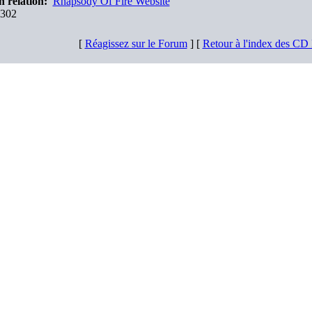
n relation:
Rhapsody Of Fire Website
302
[
Réagissez sur le Forum
] [
Retour à l'index des CD