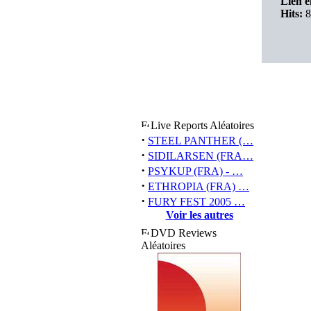
Lien e
Hits:
8
Live Reports Aléatoires
·
STEEL PANTHER (…
·
SIDILARSEN (FRA…
·
PSYKUP (FRA) - …
·
ETHROPIA (FRA) …
·
FURY FEST 2005 …
Voir les autres
DVD Reviews
Aléatoires