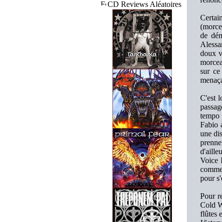
CD Reviews Aléatoires
Certai
(morcea
de dé
Alessa
doux vi
morceau
sur ce
menaçan
C'est 
passag
tempo 
Fabio 
une dis
prenne
d'aille
Voice 
comme p
pour s
Pour r
Cold W
flûtes 