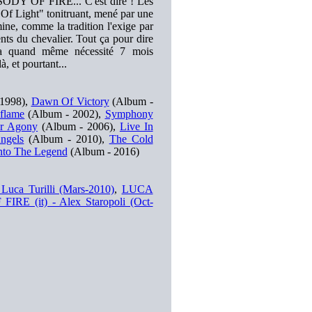
APSODY OF FIRE... C'est dire ! Les
Of Light" tonitruant, mené par une
ine, comme la tradition l'exige par
nts du chevalier. Tout ça pour dire
 quand même nécessité 7 mois
, et pourtant...
1998),
Dawn Of Victory
(Album -
flame
(Album - 2002),
Symphony
r Agony
(Album - 2006),
Live In
ngels
(Album - 2010),
The Cold
nto The Legend
(Album - 2016)
ca Turilli (Mars-2010)
,
LUCA
E (it) - Alex Staropoli (Oct-