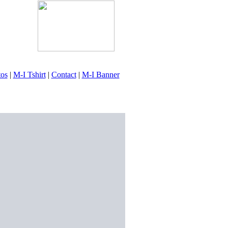
tos
|
M-I Tshirt
|
Contact
|
M-I Banner