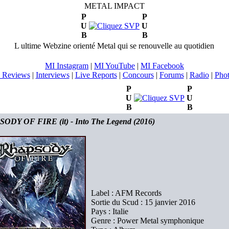
METAL IMPACT
P
P
U
U
B
B
L ultime Webzine orienté Metal qui se renouvelle au quotidien
MI Instagram
|
MI YouTube
|
MI Facebook
 Reviews
|
Interviews
|
Live Reports
|
Concours
|
Forums
|
Radio
|
Pho
P
P
U
U
B
B
ODY OF FIRE (it) - Into The Legend (2016)
Label : AFM Records
Sortie du Scud : 15 janvier 2016
Pays : Italie
Genre : Power Metal symphonique