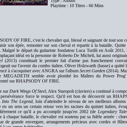
Type : Album
Playtime : 10 Titres - 66 Mins
DY OF FIRE, c'est le chevalier qui, blessé et saignant de tout son cor
isir son épée, remonter sur son cheval et repartir à la bataille. Quitt
e. Malgré le départ du guitariste fondateur Luca Turilli en Août 
plaçant idéal en la personne de Roberto De Micheli, lui aussi originaire
el
(2013) constituait le premier fait d'arme pas franchement conva
rogeait sur l'avenir du combo italien. Oliver Holzwarth (basse) a quitté 
cé à s'acoquiner avec ANGRA sur l'album
Secret Garden
(2014). Mai
e MEGADETH semble avoir plombé les Maîtres du Power Prog' brés
centré sur RHAPSODY OF FIRE.
 sur
Dark Wings Of Steel
, Alex Staropoli (claviers) a continué à comp
r persévérance force le respect. Qu'il est bon de découvrir un R
é.
Into The Legend
, loin d'atteindre le niveau de ses meilleurs albums
 en un sens un certain retour vers les racines du quintet italien, évo
ulièrement ce qu'il a pu accomplir jusqu'en 2002 (de
Legendary Tale
à chaque bataille, le chevalier est soutenu par sa fidèle armée : chœu
que de grande envergure, arrangements précieux avec cordes et f
 à ses armes habituelles.