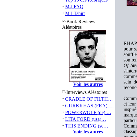
·
M-I FAQ
·
M-I Tshirt
Book Reviews
Aléatoires
RHAPSO
pour sa
souffl
son rem
Of Ste
s'inter
commen
sein d
Voir les autres
recon
Interviews Aléatoires
·
Comme
CRADLE OF FILTH…
et leu
·
GURKKHAS (FRA) …
inspir
·
POWERWOLF (de) …
marque
·
LITA FORD (usa)…
partic
·
THIS ENDING (se…
Comme 
classi
Voir les autres
renoncé