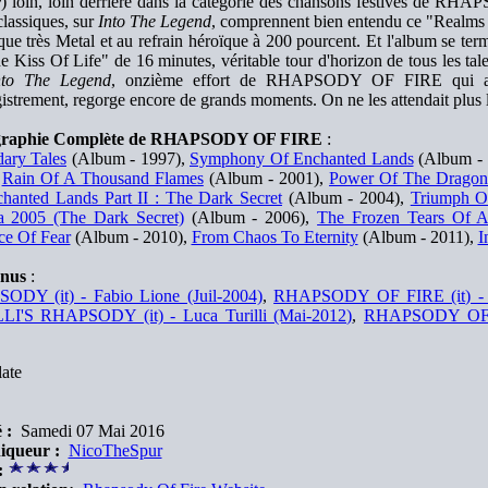
y
) loin, loin derrière dans la catégorie des chansons festives de RH
classiques, sur
Into The Legend
, comprennent bien entendu ce "Realms 
ue très Metal et au refrain héroïque à 200 pourcent. Et l'album se term
 Kiss Of Life" de 16 minutes, véritable tour d'horizon de tous les tale
nto The Legend
, onzième effort de RHAPSODY OF FIRE qui a
istrement, regorge encore de grands moments. On ne les attendait plus là
graphie Complète de RHAPSODY OF FIRE
:
ary Tales
(Album - 1997),
Symphony Of Enchanted Lands
(Album - 
,
Rain Of A Thousand Flames
(Album - 2001),
Power Of The Dragon
hanted Lands Part II : The Dark Secret
(Album - 2004),
Triumph O
 2005 (The Dark Secret)
(Album - 2006),
The Frozen Tears Of A
e Of Fear
(Album - 2010),
From Chaos To Eternity
(Album - 2011),
I
nus
:
DY (it) - Fabio Lione (Juil-2004)
,
RHAPSODY OF FIRE (it) - Lu
LI'S RHAPSODY (it) - Luca Turilli (Mai-2012)
,
RHAPSODY OF FIR
ate
 :
Samedi 07 Mai 2016
iqueur :
NicoTheSpur
: