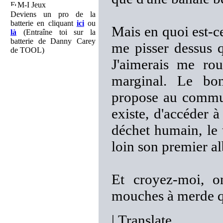
M-I Jeux
Deviens un pro de la
batterie en cliquant
ici
ou
Mais en quoi est-c
là
(Entraîne toi sur la
batterie de Danny Carey
me pisser dessus q
de TOOL)
J'aimerais me ro
marginal. Le b
propose au commun
existe, d'accéder 
déchet humain, le 
loin son premier a
Et croyez-moi, 
mouches à merde qu
|
Translate