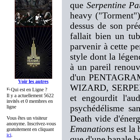
que
Serpentine Pa
heavy ("Torment"
dessus de son pré
fallait bien un t
parvenir à cette p
style dont la légend
à un pareil renouv
d'un PENTAGRAM, 
Voir les autres
WIZARD, SERPENT
Qui est en Ligne ?
Il y a actuellement 5622
et engourdit l'au
invités et 0 membres en
psychédélisme san
ligne
Death vide d'éner
Vous êtes un visiteur
anonyme. Inscrivez-vous
Emanations
est la 
gratuitement en cliquant
ici
.
que d'une banale b