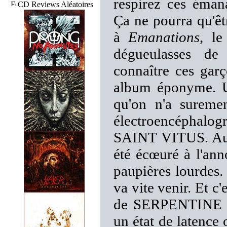
respirez ces éman
CD Reviews Aléatoires
Ça ne pourra qu'ê
à
Emanations
, le
dégueulasses d
connaître ces gar
album éponyme. U
qu'on n'a sureme
électroencéphal
SAINT VITUS. Auta
été écœuré à l'ann
paupières lourdes.
va vite venir. Et c
de SERPENTINE PA
un état de latence