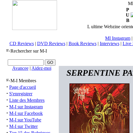
M
P
U
B
L ultime Webzine orienté
MI Instagram
CD Reviews
|
DVD Reviews
|
Book Reviews
|
Interviews
|
Live 
Rechercher sur M-I
Avancee
|
Aidez-moi
SERPENTINE PATH
M-I Membres
·
Page d'accueil
·
S'enregistrer
·
Liste des Membres
·
M-I sur Instagram
·
M-I sur Facebook
·
M-I sur YouTube
·
M-I sur Twitter
·
Top 15 des Rubriques