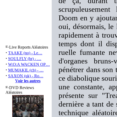
de ça, durant tr
scrupuleusement 
Doom en y ajoutan
oui, désormais, le 
rapidement à trouv
temps dont il di
Live Reports Aléatoires
ruelle fumante ne
·
TAAKE (no) - Le…
·
SOULFLY (br) - …
d'organes bruns
·
W:O:A WACKEN OP…
pénétrer dans son 
·
MUMAKIL (ch) - …
·
SAXON (uk) - Ro…
ce diabolique sour
Voir les autres
une constante, a
DVD Reviews
Aléatoires
présente sur "Tre
dernière a tant de 
technique aléatoir