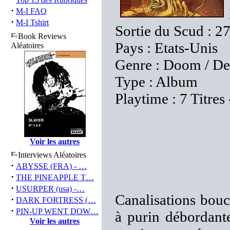
·
M-I FAQ
·
M-I Tshirt
Sortie du Scud : 2
Book Reviews
Pays : Etats-Unis
Aléatoires
Genre : Doom / De
Type : Album
Playtime : 7 Titres
Voir les autres
Interviews Aléatoires
·
ABYSSE (FRA) - …
·
THE PINEAPPLE T…
·
USURPER (usa) -…
Canalisations bou
·
DARK FORTRESS (…
·
PIN-UP WENT DOW…
à purin débordant
Voir les autres