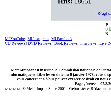
Hits:
18651
[
Réagisse
P
U
B
MI YouTube
|
MI Instagram
|
MI Facebook
CD Reviews
|
DVD Reviews
|
Book Reviews
|
Interviews
|
Live R
Metal-Impact est inscrit à la Commission nationale de l'inf
Informatique et Libertés en date du 6 janvier 1978, vous disp
vous concernent. Vous pouvez exercer ce droit en nous en
Page générée le
07/8/2
| © Metal-Impact Since 2001 | Webmaster et Rédacteur e