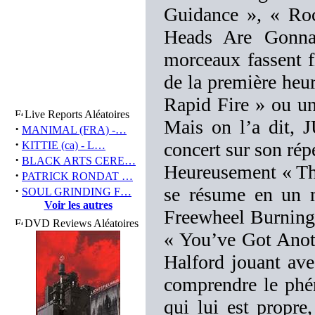
Guidance », « Ro
Heads Are Gonna
morceaux fassent f
de la première heur
Rapid Fire » ou un 
Live Reports Aléatoires
Mais on l’a dit,
·
MANIMAL (FRA) -…
·
concert sur son rép
KITTIE (ca) - L…
·
BLACK ARTS CERE…
Heureusement « The 
·
PATRICK RONDAT …
·
se résume en un m
SOUL GRINDING F…
Voir les autres
Freewheel Burning 
DVD Reviews Aléatoires
« You’ve Got Anot
Halford jouant avec
comprendre le ph
qui lui est propre,