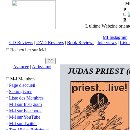
M
P
U
B
L ultime Webzine orienté
MI Instagram
CD Reviews
|
DVD Reviews
|
Book Reviews
|
Interviews
|
Live 
Rechercher sur M-I
Avancee
|
Aidez-moi
JUDAS PRIEST (uk)
M-I Membres
·
Page d'accueil
·
S'enregistrer
·
Liste des Membres
·
M-I sur Instagram
·
M-I sur Facebook
·
M-I sur YouTube
·
M-I sur Twitter
·
Top 15 des Rubriques