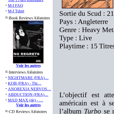
·
M-I FAQ
·
M-I Tshirt
Sortie du Scud : 2
Book Reviews Aléatoires
Pays : Angleterre
Genre : Heavy Met
Type : Live
Playtime : 15 Titre
Voir les autres
Interviews Aléatoires
·
NIGHTMARE (FRA)…
·
KOB (FRA) - Thi…
·
ANOREXIA NERVOS…
L’objectif est a
·
ABDUCTION (FRA)…
·
MAD MAX (de) - …
américain est à s
Voir les autres
l’album
Turbo
se n
CD Reviews Aléatoires