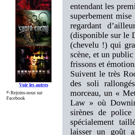
entendant les premi
superbement mise 
regardant d’aille
(disponible sur l
(chevelu !) qui gr
scène, et un public
frissons et émotion
Suivent le très R
des soli rallong
Voir les autres
morceau, un « Met
Rejoins-nous sur
Facebook
Law » où Downing
sirènes de police
spécialement tail
laisser un goût 