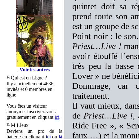
quintet doit sa r
prend toute son 
est un groupe de sc
Point noir : le son
Priest…Live !
manq
avoir étouffé l’en
très peu la basse
Voir les autres
Lover » ne bénéfici
Qui est en Ligne ?
Il y a actuellement 4636
Dommage, car ce 
invités et 0 membres en
traitement.
ligne
Il vaut mieux, dans
Vous êtes un visiteur
anonyme. Inscrivez-vous
de
Priest…Live !
,
gratuitement en cliquant
ici
.
Ride Free », « Sc
M-I Jeux
Deviens un pro de la
faux …) et la monu
batterie en cliquant
ici
ou
là