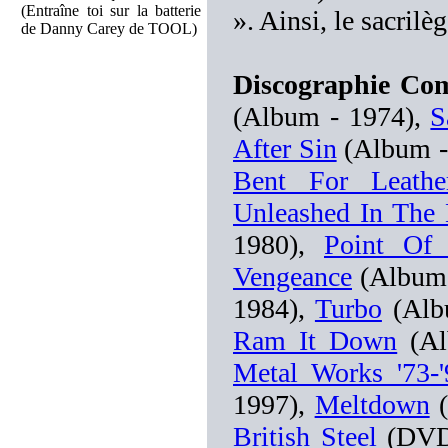
(Entraîne toi sur la batterie
». Ainsi, le sacrilè
de Danny Carey de TOOL)
Discographie C
(Album - 1974),
S
After Sin
(Album -
Bent For Leathe
Unleashed In The 
1980),
Point Of 
Vengeance
(Album 
1984),
Turbo
(Alb
Ram It Down
(Al
Metal Works '73-'
1997),
Meltdown
(
British Steel
(DVD