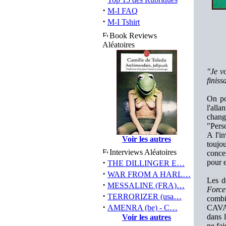
·
M-I FAQ
·
M-I Tshirt
Book Reviews
Aléatoires
"Je v
finiss
On po
l'all
change
"Pers
A l'i
Voir les autres
toujou
Interviews Aléatoires
conc
·
pour e
THE DILLINGER E…
·
WAR FROM A HARL…
Les d
·
MESSALINE (FRA)…
Forc
·
TERRORIZER (usa…
comb
·
AMENRA (be) - C…
CAVAL
dans l
Voir les autres
ne fai