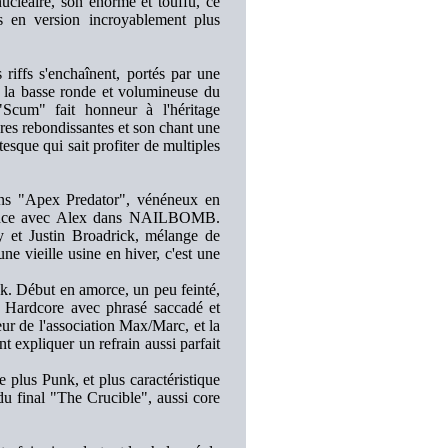
ucléaire, son énorme et touffu, ce
s en version incroyablement plus
riffs s'enchaînent, portés par une
e la basse ronde et volumineuse du
Scum" fait honneur à l'héritage
res rebondissantes et son chant une
esque qui sait profiter de multiples
ons "Apex Predator", vénéneux en
rience avec Alex dans NAILBOMB.
y et Justin Broadrick, mélange de
ne vieille usine en hiver, c'est une
k. Début en amorce, un peu feinté,
t Hardcore avec phrasé saccadé et
eur de l'association Max/Marc, et la
 expliquer un refrain aussi parfait
 plus Punk, et plus caractéristique
 du final "The Crucible", aussi core