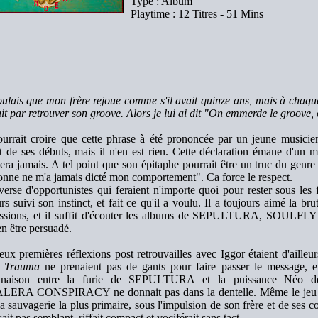
Type : Album
Playtime : 12 Titres - 51 Mins
oulais que mon frère rejoue comme s'il avait quinze ans, mais à chaque
ait par retrouver son groove. Alors je lui ai dit "On emmerde le groove, 
urrait croire que cette phrase à été prononcée par un jeune musicie
ant de ses débuts, mais il n'en est rien. Cette déclaration émane d'un 
ra jamais. A tel point que son épitaphe pourrait être un truc du genre 
onne ne m'a jamais dicté mon comportement". Ca force le respect.
nverse d'opportunistes qui feraient n'importe quoi pour rester sous le
rs suivi son instinct, et fait ce qu'il a voulu. Il a toujours aimé la brut
essions, et il suffit d'écouter les albums de SEPULTURA, S
n être persuadé.
eux premières réflexions post retrouvailles avec Iggor étaient d'aille
e Trauma
ne prenaient pas de gants pour faire passer le message, et
inaison entre la furie de SEPULTURA et la puissance Néo d
ERA CONSPIRACY ne donnait pas dans la dentelle. Même le jeu tou
a sauvagerie la plus primaire, sous l'impulsion de son frère et de ses 
sait pas semblant, riffait compact et vociférait sans tact.