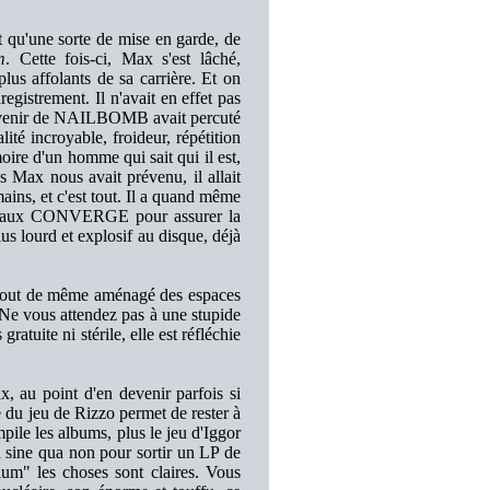
t qu'une sorte de mise en garde, de
m
. Cette fois-ci, Max s'est lâché,
lus affolants de sa carrière. Et on
egistrement. Il n'avait en effet pas
 souvenir de NAILBOMB avait percuté
té incroyable, froideur, répétition
re d'un homme qui sait qui il est,
s Max nous avait prévenu, il allait
ains, et c'est tout. Il a quand même
on aux CONVERGE pour assurer la
us lourd et explosif au disque, déjà
à tout de même aménagé des espaces
 Ne vous attendez pas à une stupide
s gratuite ni stérile, elle est réfléchie
, au point d'en devenir parfois si
e du jeu de Rizzo permet de rester à
e les albums, plus le jeu d'Iggor
on sine qua non pour sortir un LP de
um" les choses sont claires. Vous