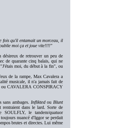
 fois qu'il entamait un morceau, il
oublie moi ça et joue vite!!!!"
n désireux de retrouver un peu de
mec de quarante cinq balais, qui ne
"J'étais moi, du début à la fin", ou
s feux de la rampe, Max Cavalera a
alité musicale, il n'a jamais fait de
OULFLY ou CAVALERA CONSPIRACY
urs sans ambages.
Inflikted
ou
Blunt
 rentraient dans le lard. Sorte de
e SOULFLY, le tandem/quatuor
jours nuancé d'Iggor se perdait
compos brutes et directes. Lui même