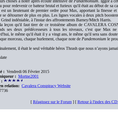
eurs choses à noter après écoute intensive de
Pandemonium
. Iggor a ce
u pour redevenir ce batteur brutal et furieux qu'il était au début de sa ca
 est un lieutenant de premier ordre pour Max, apportant la finesse et 
e se détourner de plus en plus. Les lignes vocales à deux pitch boosten
 Grind indéniable, à l'instar des affrontements Barney/Mitch Harris.
la leçon qu'il faut tirer de ce troisième album de CAVALERA COSN
nds ses deux prédécesseurs à tous les niveaux, c'est que Max ne
d'hui, le même qu'il était il y a vingt ans, le même qu'il sera sans doute 
aque morceau, chaque hurlement, chaque note de
Pandemonium
le pro
finalement, il était le seul véritable héros Thrash que nous n’ayons jamai
late
é :
Vendredi 06 Février 2015
niqueur :
Mortne2001
 :
en relation:
Cavalera Conspiracy Website
7736
[
Réagissez sur le Forum
] [
Retour à l'index des C