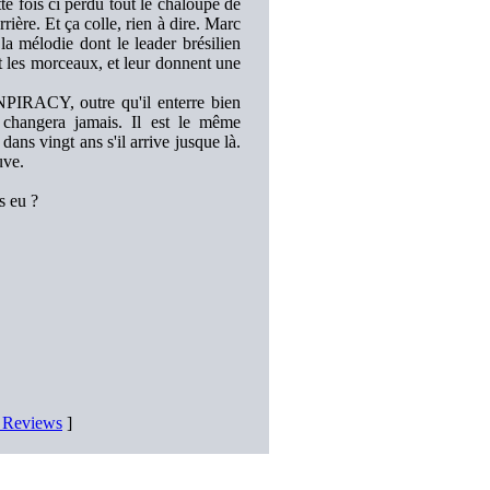
tte fois ci perdu tout le chaloupé de
rrière. Et ça colle, rien à dire. Marc
la mélodie dont le leader brésilien
t les morceaux, et leur donnent une
PIRACY, outre qu'il enterre bien
 changera jamais. Il est le même
dans vingt ans s'il arrive jusque là.
uve.
s eu ?
D Reviews
]