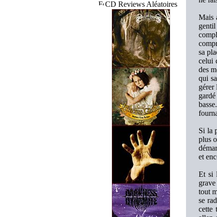
CD Reviews Aléatoires
Mais a
genti
compl
compre
sa pl
celui
des m
qui sa
gérer 
gardé
basse.
fourna
Si la
plus 
démar
et enc
Et si
grave 
tout 
se rad
cette