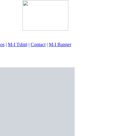
tos
|
M-I Tshirt
|
Contact
|
M-I Banner