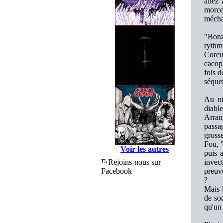
allez
morce
mécha
"Bonz
rythm
Coreu
cacoph
fois d
séque
Au ni
diabl
Arran
passag
grosse
Fou, 
Voir les autres
puis 
Rejoins-nous sur
invect
Facebook
preuve
?
Mais 
de son
qu'un 