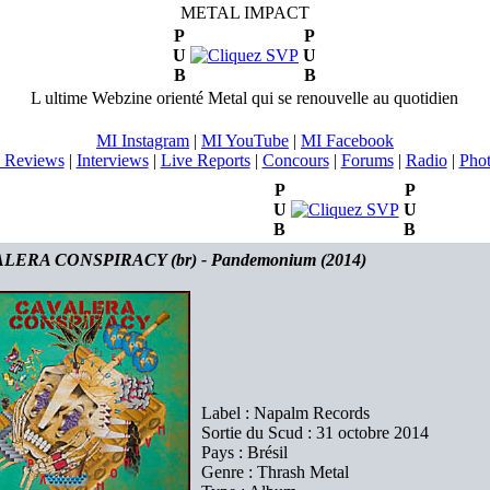
METAL IMPACT
P
P
U
U
B
B
L ultime Webzine orienté Metal qui se renouvelle au quotidien
MI Instagram
|
MI YouTube
|
MI Facebook
 Reviews
|
Interviews
|
Live Reports
|
Concours
|
Forums
|
Radio
|
Pho
P
P
U
U
B
B
LERA CONSPIRACY (br) - Pandemonium (2014)
Label : Napalm Records
Sortie du Scud : 31 octobre 2014
Pays : Brésil
Genre : Thrash Metal