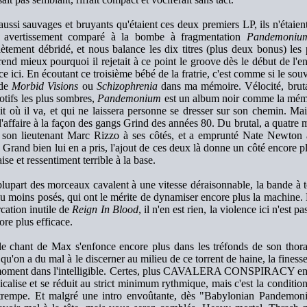
ussi sauvages et bruyants qu'étaient ces deux premiers LP, ils n'étaien
l avertissement comparé à la bombe à fragmentation
Pandemoniu
ètement débridé, et nous balance les dix titres (plus deux bonus) les p
nd mieux pourquoi il rejetait à ce point le groove dès le début de l'enr
ace ici. En écoutant ce troisième bébé de la fratrie, c'est comme si le
 de
Morbid Visions
ou
Schizophrenia
dans ma mémoire. Vélocité, brutali
otifs les plus sombres,
Pandemonium
est un album noir comme la mémoi
it où il va, et qui ne laissera personne se dresser sur son chemin. Mai
l'affaire à la façon des gangs Grind des années 80. Du brutal, a quatre m
 son lieutenant Marc Rizzo à ses côtés, et a emprunté Nate Newt
 Grand bien lui en a pris, l'ajout de ces deux là donne un côté encore pl
ise et ressentiment terrible à la base.
 plupart des morceaux cavalent à une vitesse déraisonnable, la bande 
ou moins posés, qui ont le mérite de dynamiser encore plus la machine.
cation inutile de
Reign In Blood
, il n'en est rien, la violence ici n'est pa
ore plus efficace.
 le chant de Max s'enfonce encore plus dans les tréfonds de son thorax
qu'on a du mal à le discerner au milieu de ce torrent de haine, la finess
moment dans l'intelligible. Certes, plus CAVALERA CONSPIRACY empil
icalise et se réduit au strict minimum rythmique, mais c'est la conditi
 trempe. Et malgré une intro envoûtante, dès "Babylonian Pandemoni