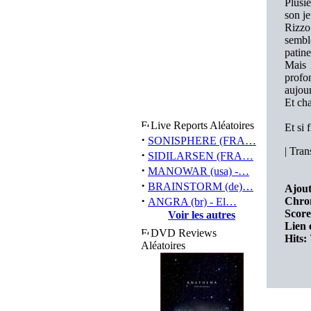
Plusi
son je
Rizzo
sembl
patine
Mais 
profo
aujour
Et ch
Live Reports Aléatoires
Et si 
·
SONISPHERE (FRA…
|
Trans
·
SIDILARSEN (FRA…
·
MANOWAR (usa) -…
·
BRAINSTORM (de)…
Ajout
·
Chro
ANGRA (br) - El…
Score
Voir les autres
Lien 
DVD Reviews
Hits:
Aléatoires