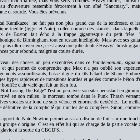
 avoir mal à la tête, mais vous serez comblés. Heavy mortel, Thrash n
au d'ouverture ressemble férocement à son aîné "Sanctuary", mai
nte et sourde. Vous êtes prévenus.
ai Kamikazee" ne fait pas non plus grand cas de la tendresse, et les 
ique inédite (Iggor et Nate), collée comme des siamois, dans laquell
x de Boston fait écho à la frappe gigantesque du petit frère. "
onique de Birmingham, tout en restant intelligible. Mais avec ses guita
e plus ultra caverneux, c'est aussi une jolie dualité Heavy/Thrash gigant
nces pour rebondir, malgré sa courte durée.
veau des choses un peu excentrées dans ce
Pandemonium
, signal
e et qui permet de comprendre que Max n'a pas oublié son expé
gements assourdissants, basse digne du fils bâtard de Shane Embur
es hyper rapides et de transitions lourdes et gelées comme le béton d'u
 bouffée d'air vicié qui fait un bien fou.
"Not Losing The Edge" l'est un peu avec son sitar persistant en gimmic
arrivé en son milieu, le morceau tombe dans le Punk Thrash versan
ives vocales sur fond de solo véloce et énorme de dextérité... Le meill
 définitive de la complicité qui unit les deux compères. Sinon, comment
l'apport de Nate Newton permet aussi au disque de finir sur une touche
 groupe d'origine. C'est en effet lui qui se charge de la partie vocale
glaviot à la sortie du CBGB'S...