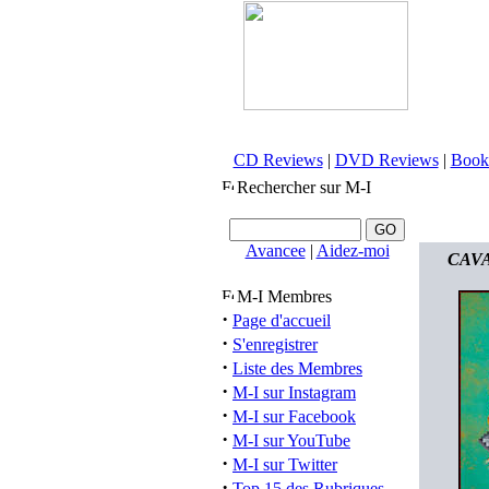
CD Reviews
|
DVD Reviews
|
Book
Rechercher sur M-I
Avancee
|
Aidez-moi
CAVA
M-I Membres
·
Page d'accueil
·
S'enregistrer
·
Liste des Membres
·
M-I sur Instagram
·
M-I sur Facebook
·
M-I sur YouTube
·
M-I sur Twitter
·
Top 15 des Rubriques