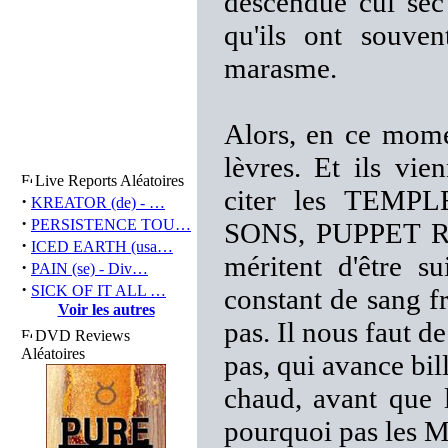
descendue cul sec 
qu'ils ont souv
marasme.
Alors, en ce mome
lèvres. Et ils vie
Live Reports Aléatoires
citer les TEM
·
KREATOR (de) - …
·
PERSISTENCE TOU…
SONS, PUPPET RE
·
ICED EARTH (usa…
méritent d'être s
·
PAIN (se) - Div…
·
SICK OF IT ALL …
constant de sang f
Voir les autres
pas. Il nous faut d
DVD Reviews
Aléatoires
pas, qui avance bill
chaud, avant que l
pourquoi pas les