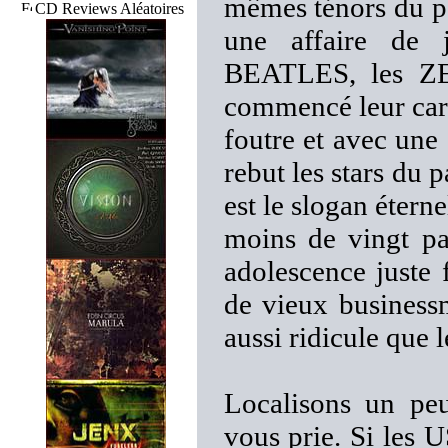
mêmes ténors du pas
CD Reviews Aléatoires
une affaire de j
BEATLES, les Z
commencé leur carr
foutre et avec une
rebut les stars du 
est le slogan étern
moins de vingt par
adolescence juste 
de vieux businessm
aussi ridicule que 
Localisons un pe
vous prie. Si les 