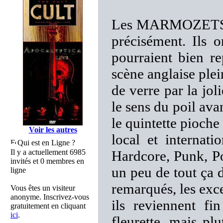
Les MARMOZETS vi
précisément. Ils o
pourraient bien re
scène anglaise plei
de verre par la jol
le sens du poil ava
le quintette pioch
Voir les autres
local et internati
Qui est en Ligne ?
Il y a actuellement 6985
Hardcore, Punk, Po
invités et 0 membres en
un peu de tout ça 
ligne
remarqués, les exc
Vous êtes un visiteur
anonyme. Inscrivez-vous
ils reviennent f
gratuitement en cliquant
ici
.
fleurette, mais pl