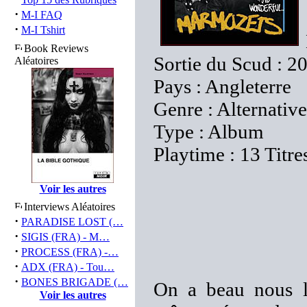
·
M-I FAQ
·
M-I Tshirt
Book Reviews
Sortie du Scud : 2
Aléatoires
Pays : Angleterre
Genre : Alternativ
Type : Album
Playtime : 13 Titre
Voir les autres
Interviews Aléatoires
·
PARADISE LOST (…
·
SIGIS (FRA) - M…
·
PROCESS (FRA) -…
·
ADX (FRA) - Tou…
·
BONES BRIGADE (…
On a beau nous le
Voir les autres