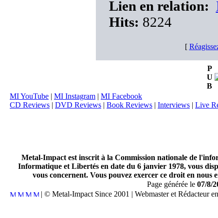
Lien en relation:
Hits:
8224
[
Réagisse
P
U
B
MI YouTube
|
MI Instagram
|
MI Facebook
CD Reviews
|
DVD Reviews
|
Book Reviews
|
Interviews
|
Live R
Metal-Impact est inscrit à la Commission nationale de l'inf
Informatique et Libertés en date du 6 janvier 1978, vous disp
vous concernent. Vous pouvez exercer ce droit en nous en
Page générée le
07/8/2
| © Metal-Impact Since 2001 | Webmaster et Rédacteur e