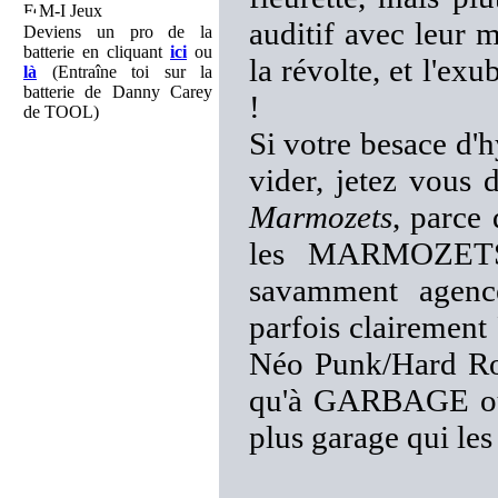
M-I Jeux
auditif avec leur 
Deviens un pro de la
batterie en cliquant
ici
ou
la révolte, et l'ex
là
(Entraîne toi sur la
batterie de Danny Carey
!
de TOOL)
Si votre besace d'
vider, jetez vous 
Marmozets
, parce 
les MARMOZETS d
savamment agencé
parfois clairement
Néo Punk/Hard R
qu'à GARBAGE ou 
plus garage qui les