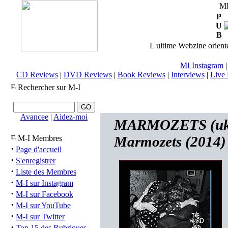
M
P
U
B
L ultime Webzine orienté
MI Instagram
CD Reviews
|
DVD Reviews
|
Book Reviews
|
Interviews
|
Live 
Rechercher sur M-I
Avancee
|
Aidez-moi
MARMOZETS (uk) 
Marmozets (2014)
M-I Membres
·
Page d'accueil
·
S'enregistrer
·
Liste des Membres
·
M-I sur Instagram
·
M-I sur Facebook
·
M-I sur YouTube
·
M-I sur Twitter
·
Top 15 des Rubriques