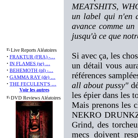
MEATSHITS, WHO
un label qui n'en 
avance comme un b
jusqu'à ce que notr
Live Reports Aléatoires
Si avec ça, les chos
·
FRAKTUR (FRA) -…
·
un détail vous aura
IN FLAMES (se) …
·
BEHEMOTH (pl) -…
références samplées
·
GAMMA RAY (de) …
·
all about pussy"
dé
THE FECULENT'S …
Voir les autres
les épier dans les to
DVD Reviews Aléatoires
Mais prenons les c
NEKRO DRUNKZ pou
Grind, des torcheu
mecs doivent resp