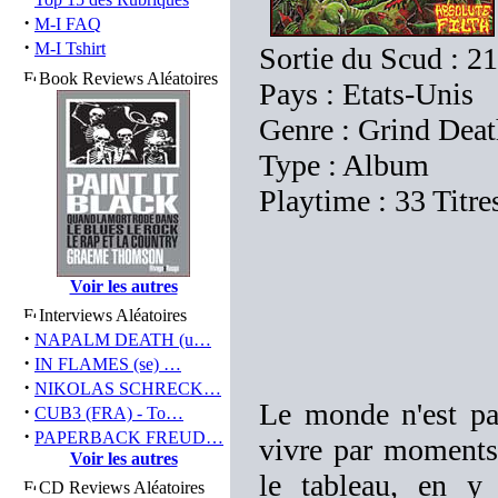
·
M-I FAQ
·
M-I Tshirt
Sortie du Scud : 2
Book Reviews Aléatoires
Pays : Etats-Unis
Genre : Grind Dea
Type : Album
Playtime : 33 Titre
Voir les autres
Interviews Aléatoires
·
NAPALM DEATH (u…
·
IN FLAMES (se) …
·
NIKOLAS SCHRECK…
Le monde n'est pas
·
CUB3 (FRA) - To…
·
PAPERBACK FREUD…
vivre par moments.
Voir les autres
le tableau, en y
CD Reviews Aléatoires