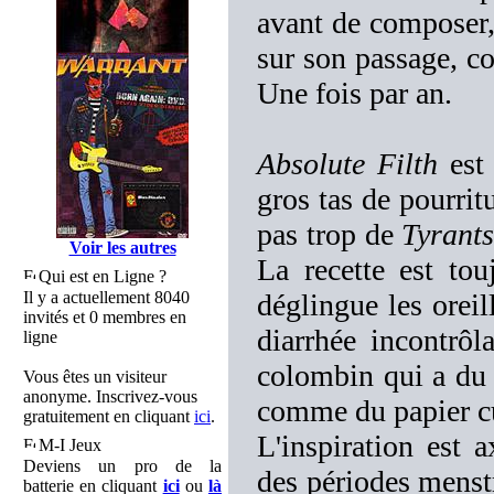
avant de composer, 
sur son passage, co
Une fois par an.
Absolute Filth
est 
gros tas de pourritu
pas trop de
Tyrants
Voir les autres
La recette est to
Qui est en Ligne ?
Il y a actuellement 8040
déglingue les orei
invités et 0 membres en
diarrhée incontrô
ligne
colombin qui a du m
Vous êtes un visiteur
anonyme. Inscrivez-vous
comme du papier cul
gratuitement en cliquant
ici
.
L'inspiration est a
M-I Jeux
Deviens un pro de la
des périodes menst
batterie en cliquant
ici
ou
là