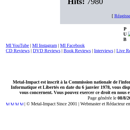
Hits:
7980
[
Réagisse
P
U
B
MI YouTube
|
MI Instagram
|
MI Facebook
CD Reviews
|
DVD Reviews
|
Book Reviews
|
Interviews
|
Live R
Metal-Impact est inscrit à la Commission nationale de l'inf
Informatique et Libertés en date du 6 janvier 1978, vous disp
vous concernent. Vous pouvez exercer ce droit en nous en
Page générée le
08/8/2
| © Metal-Impact Since 2001 | Webmaster et Rédacteur e