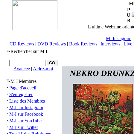
M
P
U
B
L ultime Webzine orienté
MI Instagram
CD Reviews
|
DVD Reviews
|
Book Reviews
|
Interviews
|
Live 
Rechercher sur M-I
Avancee
|
Aidez-moi
NEKRO DRUNKZ (us
M-I Membres
·
Page d'accueil
·
S'enregistrer
·
Liste des Membres
·
M-I sur Instagram
·
M-I sur Facebook
·
M-I sur YouTube
·
M-I sur Twitter
·
Top 15 des Rubriques