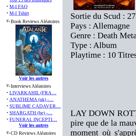
·
M-I FAQ
·
M-I Tshirt
Sortie du Scud : 27
Book Reviews Aléatoires
Pays : Allemagne
Genre : Death Meta
Type : Album
Playtime : 10 Titre
Voir les autres
Interviews Aléatoires
·
LIVARKAHIL (FRA…
·
ANATHEMA (uk) -…
·
SUBLIME CADAVER…
LAY DOWN ROTTEN, 
·
SHARGATH (be) -…
·
FUNERAL INCEPTI…
pire que de la mauv
Voir les autres
moment où s'apprê
CD Reviews Aléatoires