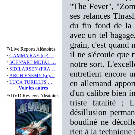
"The Fever", "Zomb
ses relances Thras
du fin fond de la
avec un tel bagage
grain, c'est quand 
Live Reports Aléatoires
il ne s'écoule que 
·
GAMMA RAY (de) …
·
notre sort. L'excel
SCEN'ART METAL …
·
SIDILARSEN (FRA…
entretient encore u
·
ARCH ENEMY (se)…
·
en allemand apport
LUCA TURILLI'S …
Voir les autres
d'un calibre bien in
DVD Reviews Aléatoires
triste fatalité
désillusion perman
boudiné ne décolle
rien à la technique