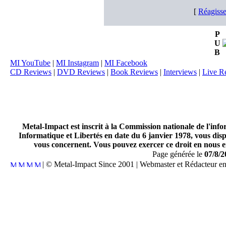
[
Réagisse
P
U
B
MI YouTube
|
MI Instagram
|
MI Facebook
CD Reviews
|
DVD Reviews
|
Book Reviews
|
Interviews
|
Live R
Metal-Impact est inscrit à la Commission nationale de l'inf
Informatique et Libertés en date du 6 janvier 1978, vous disp
vous concernent. Vous pouvez exercer ce droit en nous en
Page générée le
07/8/2
| © Metal-Impact Since 2001 | Webmaster et Rédacteur e