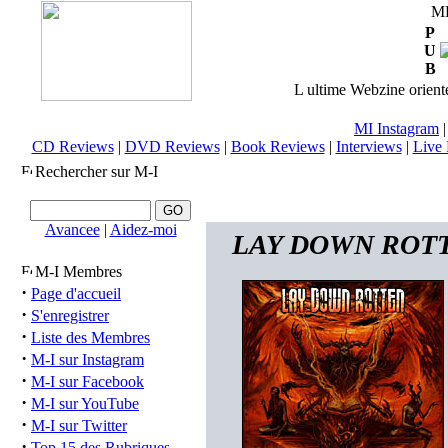
M
P
U
B
L ultime Webzine orienté
MI Instagram
CD Reviews
|
DVD Reviews
|
Book Reviews
|
Interviews
|
Live 
Rechercher sur M-I
Avancee
|
Aidez-moi
LAY DOWN ROTTEN 
M-I Membres
·
Page d'accueil
·
S'enregistrer
·
Liste des Membres
·
M-I sur Instagram
·
M-I sur Facebook
·
M-I sur YouTube
·
M-I sur Twitter
·
Top 15 des Rubriques