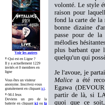
volonté. Le style é
raison pour laquel
fond la carte de la
bonne dizaine d'a
passe pour de la p
mélodies hésitantes
plus barbant que 
Voir les autres
quelqu'un qui possè
Qui est en Ligne ?
Il y a actuellement 1229
invités et 0 membres en
Je l'avoue, je part
ligne
Malice
a été reco
Vous êtes un visiteur
anonyme. Inscrivez-vous
Egawa (DEVOURME
gratuitement en cliquant
ici
.
partir de là, si
M-I Jeux
Deviens un pro de la
quoi que ce soit,
batterie en cliquant
ici
ou
là