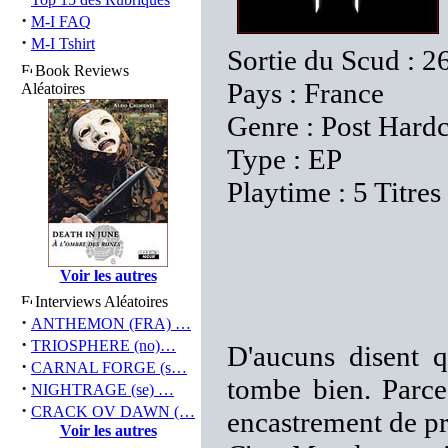
·
M-I FAQ
·
M-I Tshirt
Sortie du Scud : 2
Book Reviews
Pays : France
Aléatoires
Genre : Post Hard
Type : EP
Playtime : 5 Titres
Voir les autres
Interviews Aléatoires
·
ANTHEMON (FRA) …
·
TRIOSPHERE (no)…
D'aucuns disent 
·
CARNAL FORGE (s…
tombe bien. Parce
·
NIGHTRAGE (se) …
·
CRACK OV DAWN (…
encastrement de p
Voir les autres