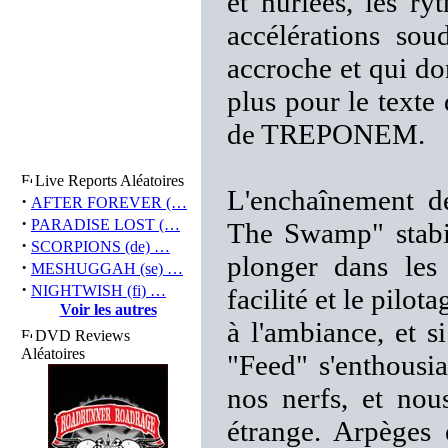
et hurlées, les ry
accélérations sou
accroche et qui do
plus pour le texte
de TREPONEM.
Live Reports Aléatoires
L'enchaînement d
·
AFTER FOREVER (…
·
PARADISE LOST (…
The Swamp" stabil
·
SCORPIONS (de) …
plonger dans les 
·
MESHUGGAH (se) …
·
NIGHTWISH (fi) …
facilité et le pilot
Voir les autres
à l'ambiance, et s
DVD Reviews
Aléatoires
"Feed" s'enthousi
nos nerfs, et nou
étrange. Arpèges 