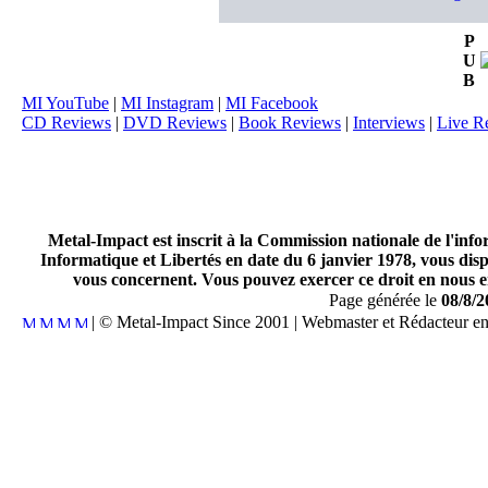
P
U
B
MI YouTube
|
MI Instagram
|
MI Facebook
CD Reviews
|
DVD Reviews
|
Book Reviews
|
Interviews
|
Live R
Metal-Impact est inscrit à la Commission nationale de l'inf
Informatique et Libertés en date du 6 janvier 1978, vous disp
vous concernent. Vous pouvez exercer ce droit en nous en
Page générée le
08/8/2
| © Metal-Impact Since 2001 | Webmaster et Rédacteur e