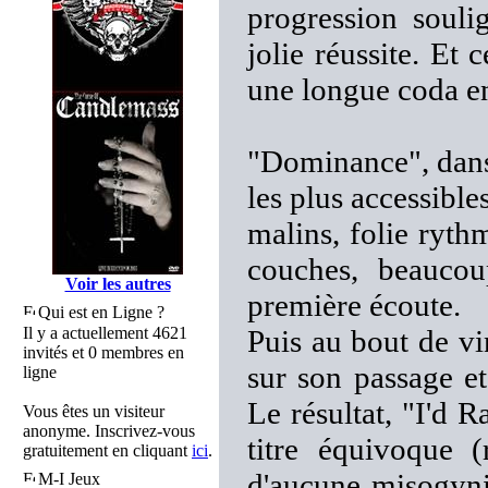
progression soulig
jolie réussite. Et 
une longue coda en
"Dominance", dans 
les plus accessib
malins, folie rythm
couches, beaucou
Voir les autres
première écoute.
Qui est en Ligne ?
Il y a actuellement 4621
Puis au bout de v
invités et 0 membres en
sur son passage et
ligne
Le résultat, "I'd
Vous êtes un visiteur
anonyme. Inscrivez-vous
titre équivoque (
gratuitement en cliquant
ici
.
d'aucune misogyni
M-I Jeux