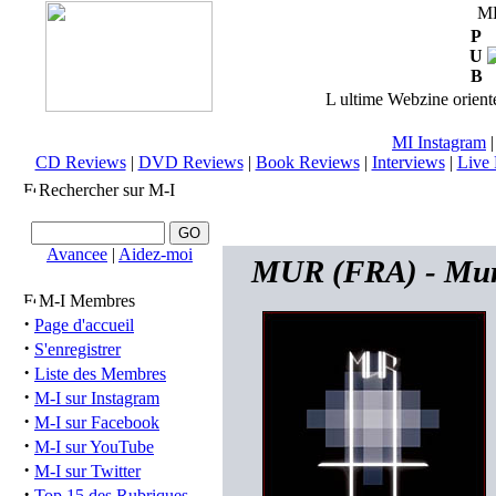
M
P
U
B
L ultime Webzine orienté
MI Instagram
CD Reviews
|
DVD Reviews
|
Book Reviews
|
Interviews
|
Live 
Rechercher sur M-I
Avancee
|
Aidez-moi
MUR (FRA) - Mur
M-I Membres
·
Page d'accueil
·
S'enregistrer
·
Liste des Membres
·
M-I sur Instagram
·
M-I sur Facebook
·
M-I sur YouTube
·
M-I sur Twitter
·
Top 15 des Rubriques