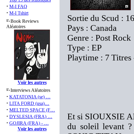
·
M-I FAQ
·
M-I Tshirt
Sortie du Scud : 16
Book Reviews
Pays : Canada
Aléatoires
Genre : Post Rock
Type : EP
Playtime : 7 Titres
Voir les autres
Interviews Aléatoires
·
KATATONIA (se) …
·
LITA FORD (usa)…
·
MELTED SPACE (F…
Et si SIOUXSIE A
·
DYSLESIA (FRA) …
·
GOJIRA (FRA) - …
du soleil levant
Voir les autres