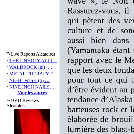
wave », le Noh é
Rassurez-vous, il
qui pètent des ve
culture et de sono
aussi bien dans
(Yamantaka étant 
Live Reports Aléatoires
rapport avec le Me
·
THE UNHOLY ALLI…
·
WALDROCK (nl) -…
que les deux fonda
·
METAL THERAPY F…
pour tout ce qui 
·
NIGHTWISH (fi) …
·
NINE INCH NAILS…
d’être évident au 
Voir les autres
tendance d’Alaska
DVD Reviews
Aléatoires
batteuses rock et 
élaborée de brouil
lumière des blast-b