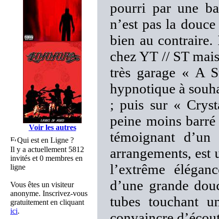
pourri par une b
n’est pas la douce
bien au contraire. 
chez YT // ST mais
très garage « A S
hypnotique à souhai
; puis sur « Crys
peine moins barré 
Voir les autres
témoignant d’un 
Qui est en Ligne ?
Il y a actuellement 5812
arrangements, est 
invités et 0 membres en
l’extrême élégan
ligne
d’une grande douce
Vous êtes un visiteur
anonyme. Inscrivez-vous
tubes touchant un
gratuitement en cliquant
ici
.
convaincre d’écout