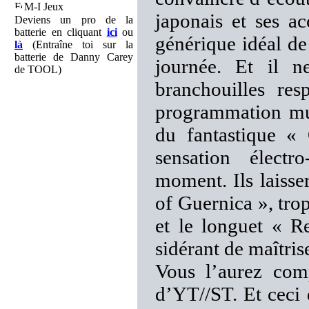
M-I Jeux
japonais et ses 
Deviens un pro de la
batterie en cliquant
ici
ou
générique idéal de
là
(Entraîne toi sur la
batterie de Danny Carey
journée. Et il n
de TOOL)
branchouilles res
programmation mu
du fantastique «
sensation électr
moment. Ils laisse
of Guernica », tro
et le longuet « R
sidérant de maîtrise
Vous l’aurez comp
d’YT//ST. Et ceci 