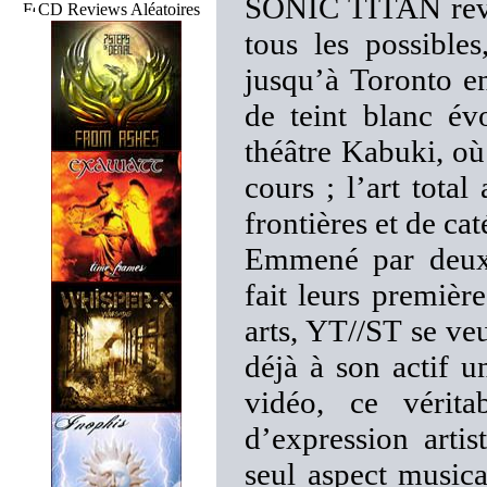
SONIC TITAN revie
CD Reviews Aléatoires
tous les possible
jusqu’à Toronto e
de teint blanc év
théâtre Kabuki, o
cours ; l’art total
frontières et de ca
Emmené par deux 
fait leurs premièr
arts, YT//ST se ve
déjà à son actif u
vidéo, ce vérita
d’expression artis
seul aspect music