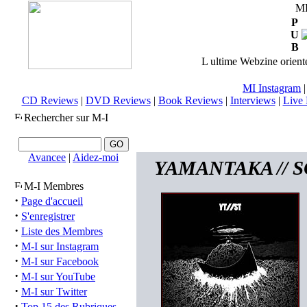
M
P
U
B
L ultime Webzine orienté
MI Instagram
CD Reviews
|
DVD Reviews
|
Book Reviews
|
Interviews
|
Live 
Rechercher sur M-I
Avancee
|
Aidez-moi
YAMANTAKA // SON
M-I Membres
·
Page d'accueil
·
S'enregistrer
·
Liste des Membres
·
M-I sur Instagram
·
M-I sur Facebook
·
M-I sur YouTube
·
M-I sur Twitter
·
Top 15 des Rubriques