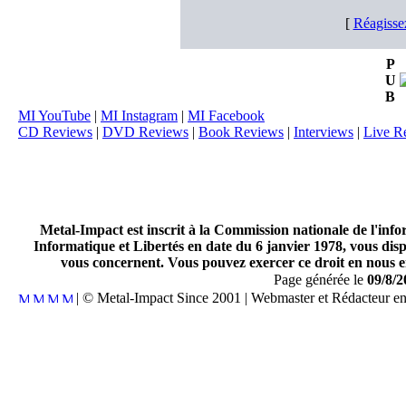
[
Réagisse
P
U
B
MI YouTube
|
MI Instagram
|
MI Facebook
CD Reviews
|
DVD Reviews
|
Book Reviews
|
Interviews
|
Live R
Metal-Impact est inscrit à la Commission nationale de l'inf
Informatique et Libertés en date du 6 janvier 1978, vous disp
vous concernent. Vous pouvez exercer ce droit en nous en
Page générée le
09/8/2
| © Metal-Impact Since 2001 | Webmaster et Rédacteur e