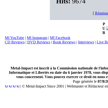
Hits:
9674
[
Réagisse
P
U
B
MI YouTube
|
MI Instagram
|
MI Facebook
CD Reviews
|
DVD Reviews
|
Book Reviews
|
Interviews
|
Live R
Metal-Impact est inscrit à la Commission nationale de l'inf
Informatique et Libertés en date du 6 janvier 1978, vous disp
vous concernent. Vous pouvez exercer ce droit en nous en
Page générée le
07/8/2
| © Metal-Impact Since 2001 | Webmaster et Rédacteur e