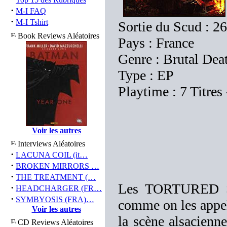
·
M-I FAQ
·
M-I Tshirt
Sortie du Scud : 2
Book Reviews Aléatoires
Pays : France
Genre : Brutal Dea
Type : EP
Playtime : 7 Titres
Voir les autres
Interviews Aléatoires
·
LACUNA COIL (it…
·
BROKEN MIRRORS …
·
THE TREATMENT (…
Les TORTURED SO
·
HEADCHARGER (FR…
·
SYMBYOSIS (FRA)…
comme on les appel
Voir les autres
la scène alsacienn
CD Reviews Aléatoires