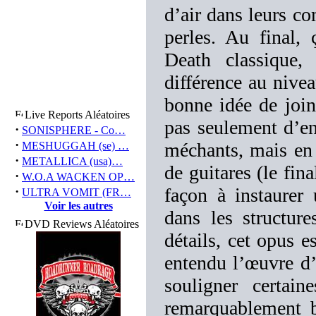
d’air dans leurs c
perles. Au final,
Death classique
différence au niv
bonne idée de joind
Live Reports Aléatoires
pas seulement d’en
·
SONISPHERE - Co…
·
méchants, mais en t
MESHUGGAH (se) …
·
METALLICA (usa)…
de guitares (le fin
·
W.O.A WACKEN OP…
·
façon à instaurer
ULTRA VOMIT (FR…
Voir les autres
dans les structur
DVD Reviews Aléatoires
détails, cet opus e
entendu l’œuvre d’
souligner certai
remarquablement b