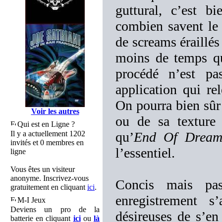
guttural, c’est b
combien savent le 
de screams éraillés
moins de temps qu’
procédé n’est p
application qui re
On pourra bien sûr 
Voir les autres
ou de sa texture 
Qui est en Ligne ?
Il y a actuellement 1202
qu’
End Of Dream
invités et 0 membres en
l’essentiel.
ligne
Vous êtes un visiteur
anonyme. Inscrivez-vous
Concis mais pas
gratuitement en cliquant
ici
.
enregistrement s
M-I Jeux
Deviens un pro de la
désireuses de s’en
batterie en cliquant
ici
ou
là