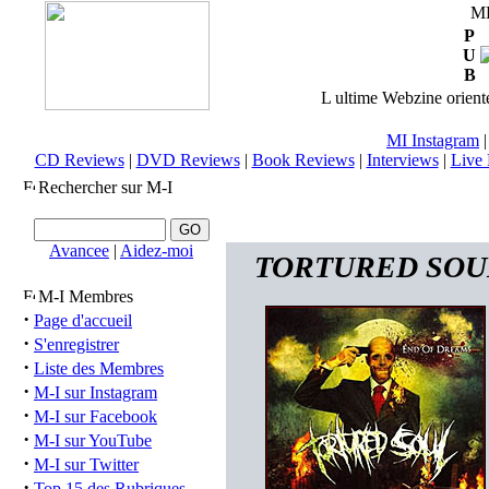
M
P
U
B
L ultime Webzine orienté
MI Instagram
CD Reviews
|
DVD Reviews
|
Book Reviews
|
Interviews
|
Live 
Rechercher sur M-I
Avancee
|
Aidez-moi
TORTURED SOUL (
M-I Membres
·
Page d'accueil
·
S'enregistrer
·
Liste des Membres
·
M-I sur Instagram
·
M-I sur Facebook
·
M-I sur YouTube
·
M-I sur Twitter
·
Top 15 des Rubriques