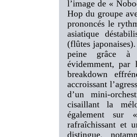
l’image de « Nobod
Hop du groupe avec
prononcés le rythm
asiatique déstabi
(flûtes japonaises)
peine grâce à s
évidemment, par 
breakdown effrén
accroissant l’agres
d’un mini-orchest
cisaillant la mé
également sur 
rafraîchissant et 
distingue, nota