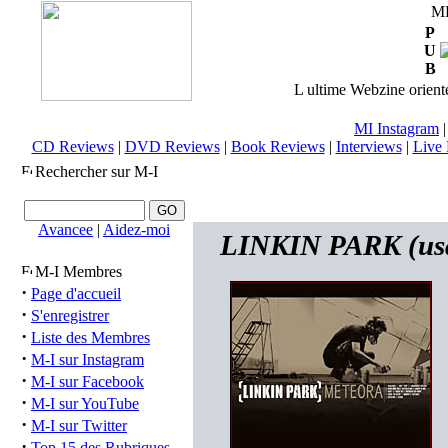
M
P
U
B
L ultime Webzine orienté
MI Instagram
CD Reviews
|
DVD Reviews
|
Book Reviews
|
Interviews
|
Live 
Rechercher sur M-I
Avancee
|
Aidez-moi
LINKIN PARK (usa
M-I Membres
·
Page d'accueil
·
S'enregistrer
·
Liste des Membres
·
M-I sur Instagram
·
M-I sur Facebook
·
M-I sur YouTube
·
M-I sur Twitter
·
Top 15 des Rubriques