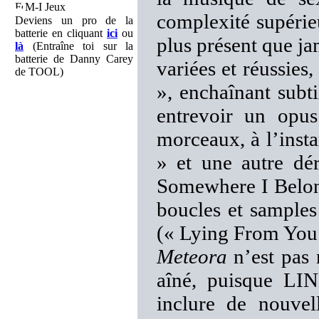
M-I Jeux
complexité supérieu
Deviens un pro de la
batterie en cliquant
ici
ou
plus présent que j
là
(Entraîne toi sur la
batterie de Danny Carey
variées et réussies
de TOOL)
», enchaînant subti
entrevoir un opu
morceaux, à l’insta
» et une autre dér
Somewhere I Belong
boucles et samples
(« Lying From You 
Meteora
n’est pas 
aîné, puisque LI
inclure de nouvell