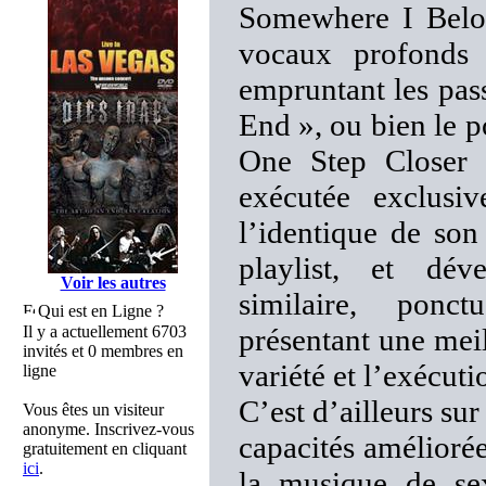
Somewhere I Belon
vocaux profonds
empruntant les pas
End », ou bien le p
One Step Closer 
exécutée exclusi
l’identique de so
playlist, et dé
Voir les autres
similaire, ponct
Qui est en Ligne ?
Il y a actuellement 6703
présentant une meil
invités et 0 membres en
variété et l’exécuti
ligne
C’est d’ailleurs su
Vous êtes un visiteur
anonyme. Inscrivez-vous
capacités améliorée
gratuitement en cliquant
ici
.
la musique de se