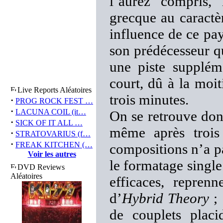
l’aurez compris,
grecque au caractè
influence de ce pays
son prédécesseur qu
une piste supplém
court, dû à la moi
Live Reports Aléatoires
trois minutes.
·
PROG ROCK FEST …
·
LACUNA COIL (it…
On se retrouve don
·
SICK OF IT ALL …
même après trois
·
STRATOVARIUS (f…
·
FREAK KITCHEN (…
compositions n’a p
Voir les autres
le formatage single
DVD Reviews
Aléatoires
efficaces, repren
d’
Hybrid Theory
; 
de couplets plac