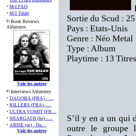
·
M-I FAQ
·
M-I Tshirt
Sortie du Scud : 2
Book Reviews
Pays : Etats-Unis
Aléatoires
Genre : Néo Metal
Type : Album
Playtime : 13 Titre
Voir les autres
Interviews Aléatoires
·
DAGOBA (FRA) - …
·
KILLERS (FRA) -…
·
ULTRA VOMIT (FR…
S’il y en a un qui 
·
SHARGATH (be) -…
·
ARISE (se) - Da…
outre le groupe 
Voir les autres