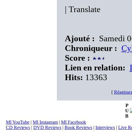
|
Translate
Ajouté :
Samedi 0
Chroniqueur :
Cy
Score :
Lien en relation:
Hits:
13363
[
Réagissez
P
U
B
MI YouTube
|
MI Instagram
|
MI Facebook
CD Reviews
|
DVD Reviews
|
Book Reviews
|
Interviews
|
Live R