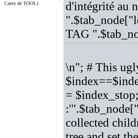
d'intégrité au
Carey de TOOL)
".$tab_node["l
TAG ".$tab_no
\n"; # This ugl
$index==$index
= $index_stop;
:'".$tab_node["
collected child
tree and set t