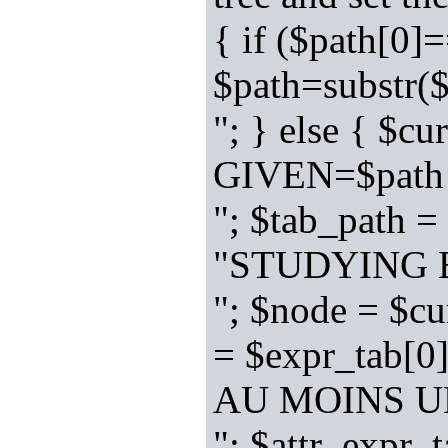
{ if ($path[0]
$path=substr
"; } else { $c
GIVEN=$path
"; $tab_path =
"STUDYING E
"; $node = $cu
= $expr_tab[0]
AU MOINS U
"; $attr_expr_t