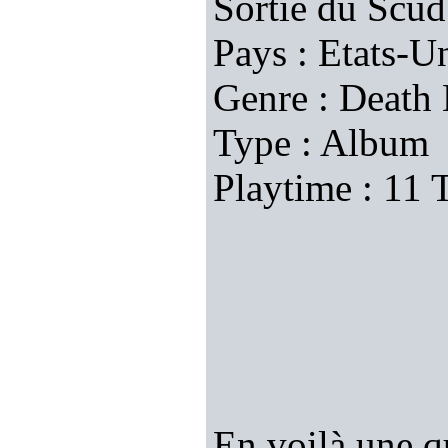
Sortie du Scud
Pays : Etats-U
Genre : Death
Type : Album
Playtime : 11 
En voilà une q