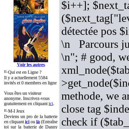
$i++]; $next_t
($next_tag["le
détectée pos $
\n Parcours j
\n"; # good, w
Voir les autres
xml_node($tab_
Qui est en Ligne ?
Il y a actuellement 5584
>get_node($ind
invités et 0 membres en ligne
methode, we ar
Vous êtes un visiteur
anonyme. Inscrivez-vous
gratuitement en cliquant
ici
.
close tag $inde
M-I Jeux
Deviens un pro de la batterie
check if ($tab
en cliquant
ici
ou
là
(Entraîne
toi sur la batterie de Danny