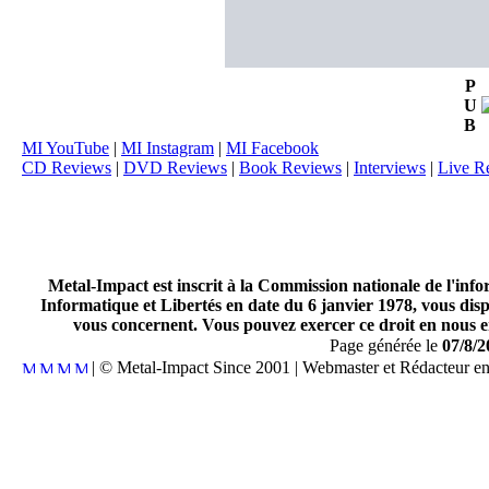
P
U
B
MI YouTube
|
MI Instagram
|
MI Facebook
CD Reviews
|
DVD Reviews
|
Book Reviews
|
Interviews
|
Live R
Metal-Impact est inscrit à la Commission nationale de l'inf
Informatique et Libertés en date du 6 janvier 1978, vous disp
vous concernent. Vous pouvez exercer ce droit en nous en
Page générée le
07/8/2
| © Metal-Impact Since 2001 | Webmaster et Rédacteur e