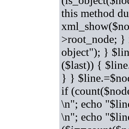
(is_object($no
this method du
xml_show($node
>root_node; } 
object"); } $li
($last)) { $lin
} } $line.=$no
if (count($nod
\n"; echo "$lin
\n"; echo "$lin