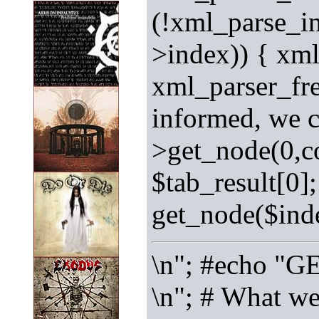
(!xml_parse_in
>index)) { xml
xml_parser_fre
informed, we c
>get_node(0,co
$tab_result[0]
get_node($inde
\n"; #echo "G
\n"; # What we