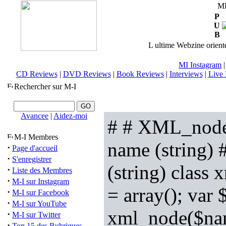
M
P
U
B
L ultime Webzine orienté
MI Instagram
CD Reviews
|
DVD Reviews
|
Book Reviews
|
Interviews
|
Live 
Rechercher sur M-I
Avancee
|
Aidez-moi
# # XML_node.o
M-I Membres
name (string) #
·
Page d'accueil
·
S'enregistrer
(string) class 
·
Liste des Membres
·
M-I sur Instagram
= array(); var 
·
M-I sur Facebook
·
M-I sur YouTube
xml_node($name
·
M-I sur Twitter
·
Top 15 des Rubriques