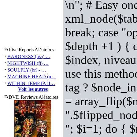
\n"; # Easy on
xml_node($tab_
break; case "op
$depth +1 ) { 
Live Reports Aléatoires
·
$index, niveau
BARONESS (usa) …
·
NIGHTWISH (fi) …
·
use this metho
SOULFLY (br) - …
·
MACHINE HEAD (u…
·
WITHIN TEMPTATI…
tag ? $node_in
Voir les autres
DVD Reviews Aléatoires
= array_flip($
".$flipped_no
"; $i=1; do {