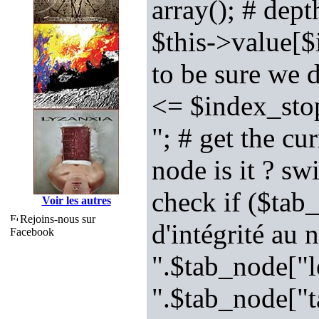
array(); # dept
$this->value[$
to be sure we 
<= $index_sto
"; # get the c
node is it ? s
check if ($tab
Voir les autres
Rejoins-nous sur
d'intégrité au
Facebook
".$tab_node["l
".$tab_node["t