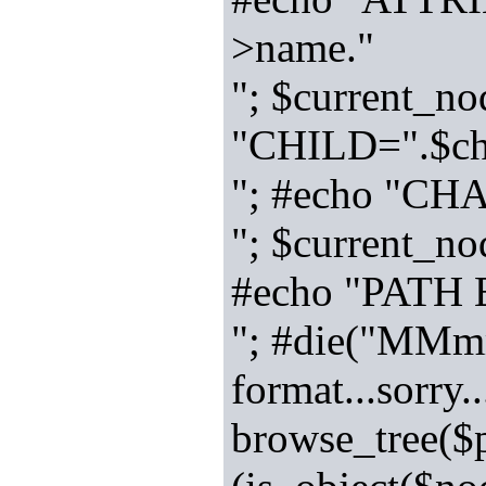
>name."
"; $current_nod
"CHILD=".$ch
"; #echo "CH
"; $current_nod
#echo "PATH
"; #die("MMmm
format...sorry.
browse_tree($p