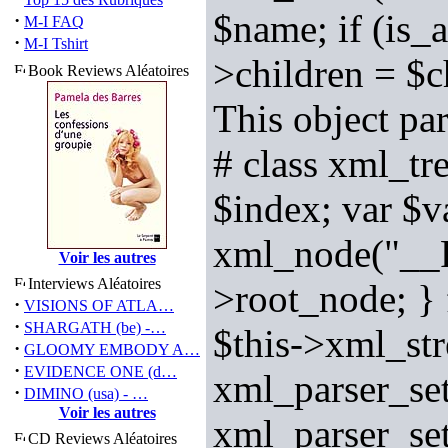
$name; if (is_a
·
M-I FAQ
·
M-I Tshirt
>children = $c
Book Reviews Aléatoires
This object pa
# class xml_tr
$index; var $v
xml_node("__R
Voir les autres
Interviews Aléatoires
>root_node; } 
·
VISIONS OF ATLA…
·
SHARGATH (be) -…
$this->xml_st
·
GLOOMY EMBODY A…
·
EVIDENCE ONE (d…
xml_parser_s
·
DIMINO (usa) - …
Voir les autres
xml_parser_s
CD Reviews Aléatoires