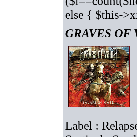
($i==count($no
else { $this-
GRAVES OF VA
Label : Relaps