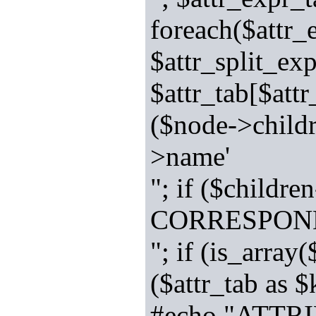
foreach($attr_
$attr_split_exp
$attr_tab[$attr
($node->child
>name'
"; if ($chil
CORRESPOND
"; if (is_array
($attr_tab as 
#echo "ATTR