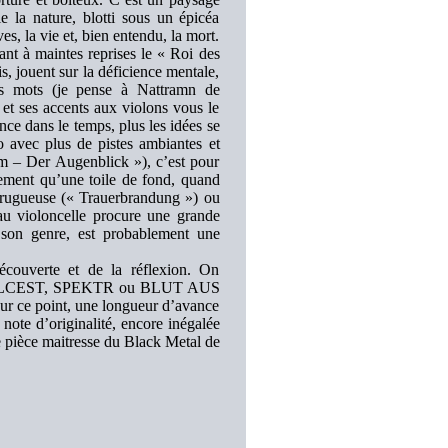
e la nature, blotti sous un épicéa
s, la vie et, bien entendu, la mort.
nt à maintes reprises le « Roi des
, jouent sur la déficience mentale,
rs mots (je pense à Nattramn de
et ses accents aux violons vous le
ce dans le temps, plus les idées se
 avec plus de pistes ambiantes et
m – Der Augenblick »), c’est pour
lement qu’une toile de fond, quand
re rugueuse (« Trauerbrandung ») ou
u violoncelle procure une grande
 son genre, est probablement une
découverte et de la réflexion. On
 ALCEST, SPEKTR ou BLUT AUS
 sur ce point, une longueur d’avance
note d’originalité, encore inégalée
 pièce maitresse du Black Metal de