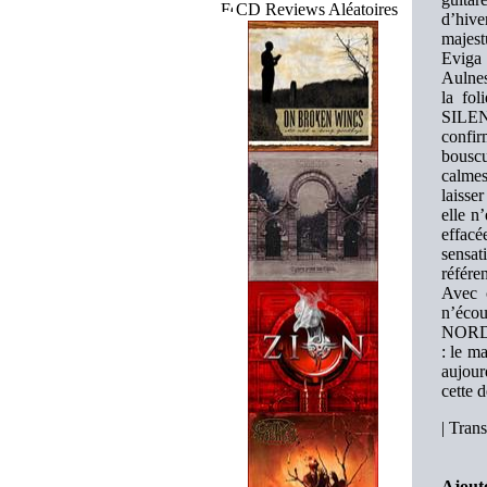
CD Reviews Aléatoires
d’hive
majest
Eviga 
Aulnes
la fo
SILENC
confir
bouscu
calmes
laisse
elle n
effacé
sensat
référe
Avec c
n’éco
NORD. 
: le m
aujou
cette 
|
Trans
Ajouté