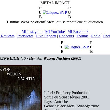
METAL IMPACT
P
P
U
U
B
B
L ultime Webzine orienté Metal qui se renouvelle au quotidien
MI Instagram
|
MI YouTube
|
MI Facebook
 Reviews
|
Interviews
|
Live Reports
|
Concours
|
Forums
|
Radio
|
Pho
P
P
U
U
B
B
NREICH (at) - Her Von Welken Nächten (2001)
Label : Prophecy Productions
Sortie du Scud : février 2001
Pays : Autriche
Genre : Black Metal Avant-gardiste