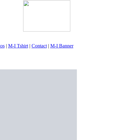
tos
|
M-I Tshirt
|
Contact
|
M-I Banner