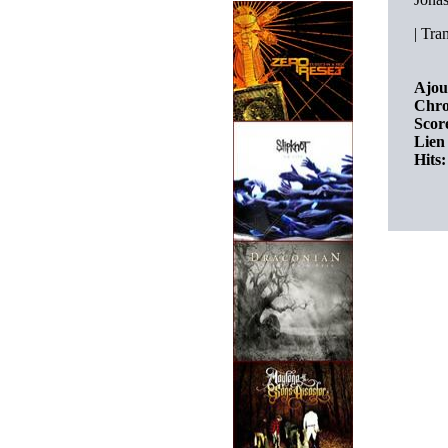
|
Tran
Ajou
Chro
Score
Lien 
Hits: