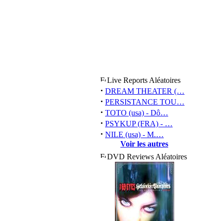
Live Reports Aléatoires
·
DREAM THEATER (…
·
PERSISTANCE TOU…
·
TOTO (usa) - Dô…
·
PSYKUP (FRA) - …
·
NILE (usa) - M.…
Voir les autres
DVD Reviews Aléatoires