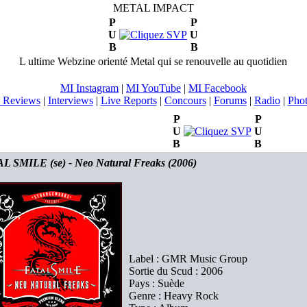
METAL IMPACT
P
P
U
U
B
B
L ultime Webzine orienté Metal qui se renouvelle au quotidien
MI Instagram
|
MI YouTube
|
MI Facebook
 Reviews
|
Interviews
|
Live Reports
|
Concours
|
Forums
|
Radio
|
Pho
P
P
U
U
B
B
L SMILE (se) - Neo Natural Freaks (2006)
Label : GMR Music Group
Sortie du Scud : 2006
Pays : Suède
Genre : Heavy Rock