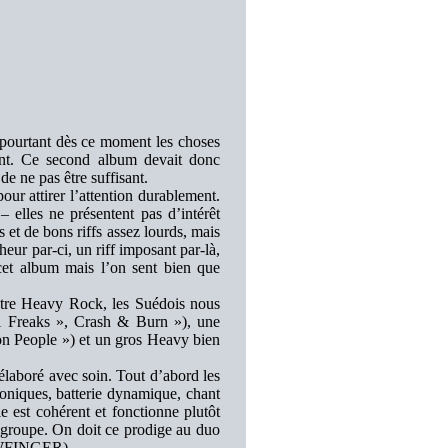
pourtant dès ce moment les choses
ant. Ce second album devait donc
de ne pas être suffisant.
our attirer l’attention durablement.
 elles ne présentent pas d’intérêt
s et de bons riffs assez lourds, mais
cheur par-ci, un riff imposant par-là,
 cet album mais l’on sent bien que
istre Heavy Rock, les Suédois nous
al Freaks », Crash & Burn »), une
on People ») et un gros Heavy bien
 élaboré avec soin. Tout d’abord les
moniques, batterie dynamique, chant
 est cohérent et fonctionne plutôt
u groupe. On doit ce prodige au duo
WFINGER).