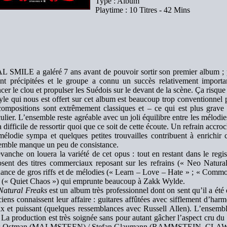
Type : Album
Playtime : 10 Titres - 42 Mins
 SMILE a galéré 7 ans avant de pouvoir sortir son premier album ; 
ont précipitées et le groupe a connu un succès relativement import
cer le clou et propulser les Suédois sur le devant de la scène. Ça risque 
yle qui nous est offert sur cet album est beaucoup trop conventionnel p
ompositions sont extrêmement classiques et – ce qui est plus grave –
culier. L’ensemble reste agréable avec un joli équilibre entre les mélodie
ra difficile de ressortir quoi que ce soit de cette écoute. Un refrain accro
élodie sympa et quelques petites trouvailles contribuent à enrichir
emble manque un peu de consistance.
vanche on louera la variété de cet opus : tout en restant dans le reg
sent des titres commerciaux reposant sur les refrains (« Neo Natur
nance de gros riffs et de mélodies (« Learn – Love – Hate » ; « Comm
 (« Quiet Chaos ») qui emprunte beaucoup à Zakk Wylde.
Natural Freaks
est un album très professionnel dont on sent qu’il a été
iens connaissent leur affaire : guitares affûtées avec sifflement d’har
x et puissant (quelques ressemblances avec Russell Allen). L’ensemble
 La production est très soignée sans pour autant gâcher l’aspect cru d
s Ostman (MALMSTEEN) / Stefan Glaumann (RAMMSTEIN, CLA