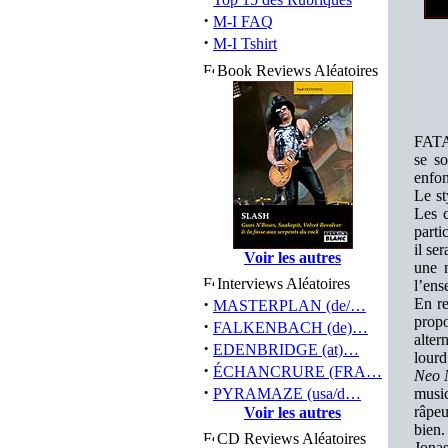
·
M-I FAQ
·
M-I Tshirt
Book Reviews Aléatoires
FATAL
se s
enfon
Le st
Les c
parti
il se
Voir les autres
une m
Interviews Aléatoires
l’ens
·
En re
MASTERPLAN (de/…
propo
·
FALKENBACH (de)…
alter
·
EDENBRIDGE (at)…
lourd
·
ÉCHANCRURE (FRA…
Neo 
·
PYRAMAZE (usa/d…
music
râpeu
Voir les autres
bien.
CD Reviews Aléatoires
Jona