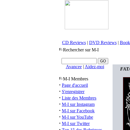
CD Reviews
|
DVD Reviews
|
Book
Rechercher sur M-I
Avancee
|
Aidez-moi
FATA
M-I Membres
·
Page d'accueil
·
S'enregistrer
·
Liste des Membres
·
M-I sur Instagram
·
M-I sur Facebook
·
M-I sur YouTube
·
M-I sur Twitter
·
Top 15 des Rubriques