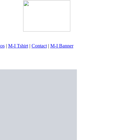
tos
|
M-I Tshirt
|
Contact
|
M-I Banner