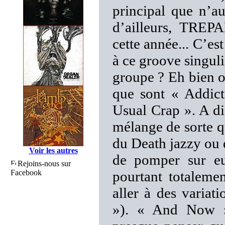
principal que n’a
d’ailleurs, TREP
cette année... C’es
à ce groove singul
groupe ? Eh bien o
que sont « Addict
Usual Crap ». A di
mélange de sorte q
du Death jazzy ou 
Voir les autres
de pomper sur eu
Rejoins-nous sur
Facebook
pourtant totalemen
aller à des variat
»). « And Now » 