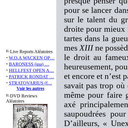
presque penser q
pour se lancer dan
sur le talent du g
droite pour mieux
tartes dans la gue
mes
XIII
ne possèd
Live Reports Aléatoires
le droit au fameu
·
W.O.A WACKEN OP…
·
BARONESS (usa) …
heureusement, pour
·
HELLFEST OPEN A…
et encore et n’est
·
PATRICK RONDAT …
·
STRATOVARIUS (f…
savait pas trop où
Voir les autres
même pour faire g
DVD Reviews
Aléatoires
axé principaleme
saupoudrées pour
D’ailleurs, « Unex