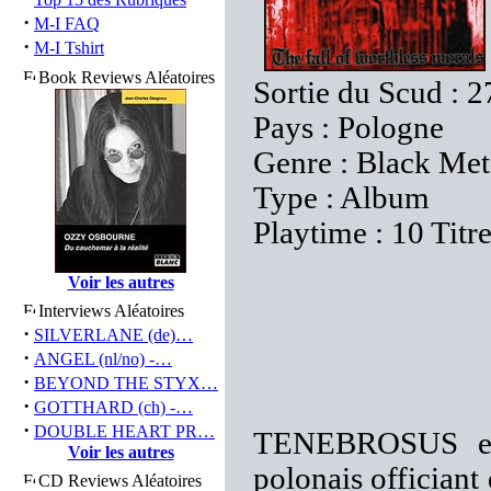
·
M-I FAQ
·
M-I Tshirt
Book Reviews Aléatoires
Sortie du Scud : 2
Pays : Pologne
Genre : Black Met
Type : Album
Playtime : 10 Titr
Voir les autres
Interviews Aléatoires
·
SILVERLANE (de)…
·
ANGEL (nl/no) -…
·
BEYOND THE STYX…
·
GOTTHARD (ch) -…
·
DOUBLE HEART PR…
TENEBROSUS est
Voir les autres
polonais officiant 
CD Reviews Aléatoires