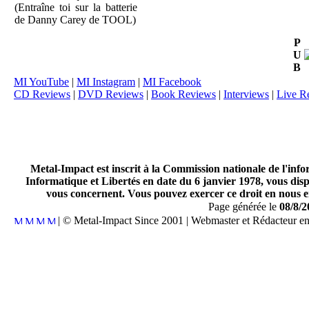
(Entraîne toi sur la batterie
de Danny Carey de TOOL)
P
U
B
MI YouTube
|
MI Instagram
|
MI Facebook
CD Reviews
|
DVD Reviews
|
Book Reviews
|
Interviews
|
Live R
Metal-Impact est inscrit à la Commission nationale de l'inf
Informatique et Libertés en date du 6 janvier 1978, vous disp
vous concernent. Vous pouvez exercer ce droit en nous en
Page générée le
08/8/2
| © Metal-Impact Since 2001 | Webmaster et Rédacteur e