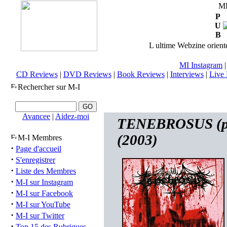
M
P
U
B
L ultime Webzine orienté
MI Instagram
CD Reviews
|
DVD Reviews
|
Book Reviews
|
Interviews
|
Live 
Rechercher sur M-I
Avancee
|
Aidez-moi
TENEBROSUS (pl) 
(2003)
M-I Membres
·
Page d'accueil
·
S'enregistrer
·
Liste des Membres
·
M-I sur Instagram
·
M-I sur Facebook
·
M-I sur YouTube
·
M-I sur Twitter
·
Top 15 des Rubriques