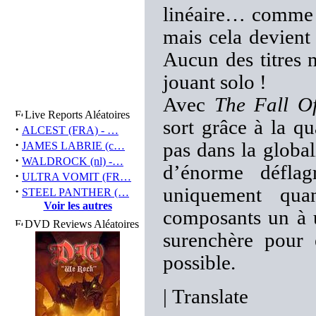
linéaire… comme 
mais cela devient
Aucun des titres 
jouant solo !
Avec
The Fall O
Live Reports Aléatoires
sort grâce à la q
·
ALCEST (FRA) - …
·
pas dans la globa
JAMES LABRIE (c…
·
WALDROCK (nl) -…
d’énorme déflagr
·
ULTRA VOMIT (FR…
·
uniquement quan
STEEL PANTHER (…
Voir les autres
composants un à 
DVD Reviews Aléatoires
surenchère pour 
possible.
|
Translate