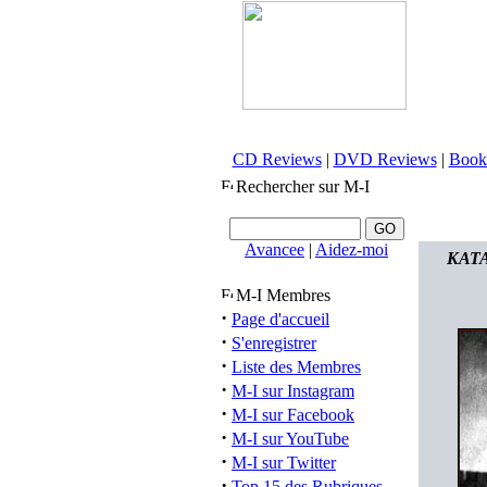
CD Reviews
|
DVD Reviews
|
Book
Rechercher sur M-I
Avancee
|
Aidez-moi
KATAT
M-I Membres
·
Page d'accueil
·
S'enregistrer
·
Liste des Membres
·
M-I sur Instagram
·
M-I sur Facebook
·
M-I sur YouTube
·
M-I sur Twitter
·
Top 15 des Rubriques