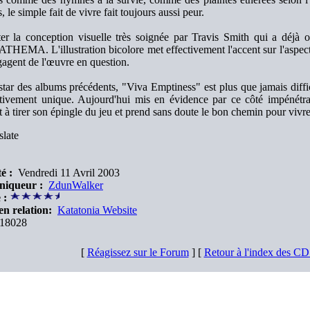
, le simple fait de vivre fait toujours aussi peur.
er la conception visuelle très soignée par Travis Smith qui a déj
THEMA. L'illustration bicolore met effectivement l'accent sur l'aspect 
gagent de l'œuvre en question.
nstar des albums précédents, "Viva Emptiness" est plus que jamais diffic
itivement unique. Aujourd'hui mis en évidence par ce côté impén
t à tirer son épingle du jeu et prend sans doute le bon chemin pour vivre 
late
é :
Vendredi 11 Avril 2003
niqueur :
ZdunWalker
 :
en relation:
Katatonia Website
18028
[
Réagissez sur le Forum
] [
Retour à l'index des C