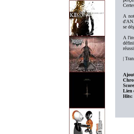
Certes
A not
d'ANA
se dé
A l'i
défin
réussi
|
Trans
Ajout
Chro
Score
Lien 
Hits: