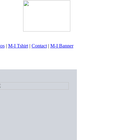
tos
|
M-I Tshirt
|
Contact
|
M-I Banner