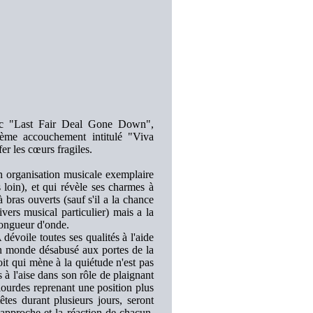
vec "Last Fair Deal Gone Down",
ème accouchement intitulé "Viva
er les cœurs fragiles.
on organisation musicale exemplaire
 loin), et qui révèle ses charmes à
bras ouverts (sauf s'il a la chance
vers musical particulier) mais a la
longueur d'onde.
voile toutes ses qualités à l'aide
'un monde désabusé aux portes de la
oit qui mène à la quiétude n'est pas
à l'aise dans son rôle de plaignant
lourdes reprenant une position plus
êtes durant plusieurs jours, seront
approche et la réaction de chacun.