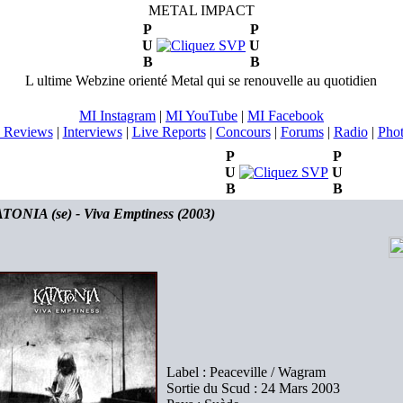
METAL IMPACT
P
P
U
U
B
B
L ultime Webzine orienté Metal qui se renouvelle au quotidien
MI Instagram
|
MI YouTube
|
MI Facebook
 Reviews
|
Interviews
|
Live Reports
|
Concours
|
Forums
|
Radio
|
Pho
P
P
U
U
B
B
ONIA (se) - Viva Emptiness (2003)
Label : Peaceville / Wagram
Sortie du Scud : 24 Mars 2003