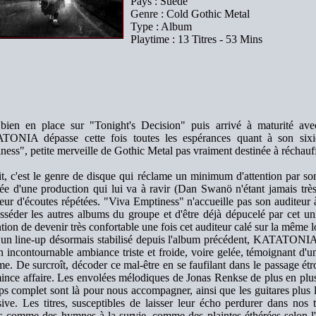
Pays : Suède
Genre : Cold Gothic Metal
Type : Album
Playtime : 13 Titres - 53 Mins
bien en place sur "Tonight's Decision" puis arrivé à maturité a
ONIA dépasse cette fois toutes les espérances quant à son sixi
ness", petite merveille de Gothic Metal pas vraiment destinée à réchauff
it, c'est le genre de disque qui réclame un minimum d'attention par s
ée d'une production qui lui va à ravir (Dan Swanö n'étant jamais très
eur d'écoutes répétées. "Viva Emptiness" n'accueille pas son auditeur à 
sséder les autres albums du groupe et d'être déjà dépucelé par cet uni
ntion de devenir très confortable une fois cet auditeur calé sur la même 
un line-up désormais stabilisé depuis l'album précédent, KATATONIA dé
n incontournable ambiance triste et froide, voire gelée, témoignant d
me. De surcroît, décoder ce mal-être en se faufilant dans le passage étr
ince affaire. Les envolées mélodiques de Jonas Renkse de plus en plus 
ps complet sont là pour nous accompagner, ainsi que les guitares plus 
sive. Les titres, susceptibles de laisser leur écho perdurer dans nos t
s comme des hymnes à la survie, comme des plaintes éthérées selon l'