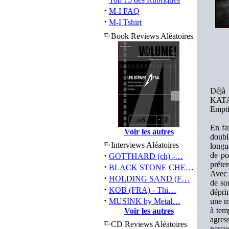
·
M-I FAQ
·
M-I Tshirt
Book Reviews Aléatoires
Déjà 
KATAT
Empti
En fa
Voir les autres
doubl
Interviews Aléatoires
longu
·
de po
GOTTHARD (ch) -…
préte
·
BLACK STONE CHE…
Avec 
·
HOLDING SAND (F…
de so
·
KOB (FRA) - Thi…
dépri
·
MUSINK by Metal…
une m
à tem
Voir les autres
agres
CD Reviews Aléatoires
perçu