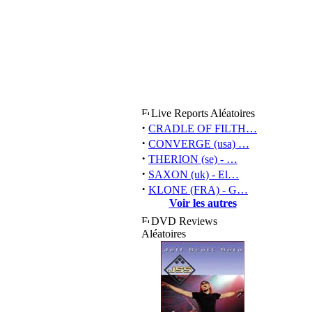
Live Reports Aléatoires
·
CRADLE OF FILTH…
·
CONVERGE (usa) …
·
THERION (se) - …
·
SAXON (uk) - El…
·
KLONE (FRA) - G…
Voir les autres
DVD Reviews
Aléatoires