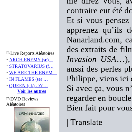
me direz vous, 
contraire eut été 
Et si vous pensez 
apprenez qu’ils d
Nanarland.com, car
des extraits de fi
Live Reports Aléatoires
Invasion USA
…),
·
ARCH ENEMY (se)…
·
STRATOVARIUS (f…
aussi des perles 
·
WE ARE THE ENEM…
Philippe, viens ici 
·
IN FLAMES (se) …
·
QUEEN (uk) - Zé…
Si avec ça, vous n
Voir les autres
regarder en boucl
DVD Reviews
Aléatoires
Bien fait pour vous
|
Translate