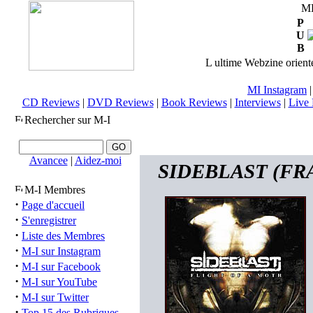
M
P
U
B
L ultime Webzine orienté
MI Instagram
CD Reviews
|
DVD Reviews
|
Book Reviews
|
Interviews
|
Live 
Rechercher sur M-I
Avancee
|
Aidez-moi
SIDEBLAST (FRA) 
M-I Membres
·
Page d'accueil
·
S'enregistrer
·
Liste des Membres
·
M-I sur Instagram
·
M-I sur Facebook
·
M-I sur YouTube
·
M-I sur Twitter
·
Top 15 des Rubriques