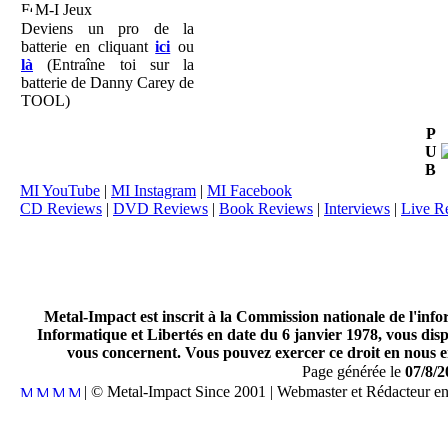
M-I Jeux
Deviens un pro de la
batterie en cliquant
ici
ou
là
(Entraîne toi sur la
batterie de Danny Carey de
TOOL)
P
U
B
MI YouTube
|
MI Instagram
|
MI Facebook
CD Reviews
|
DVD Reviews
|
Book Reviews
|
Interviews
|
Live R
Metal-Impact est inscrit à la Commission nationale de l'inf
Informatique et Libertés en date du 6 janvier 1978, vous disp
vous concernent. Vous pouvez exercer ce droit en nous en
Page générée le
07/8/2
| © Metal-Impact Since 2001 | Webmaster et Rédacteur e