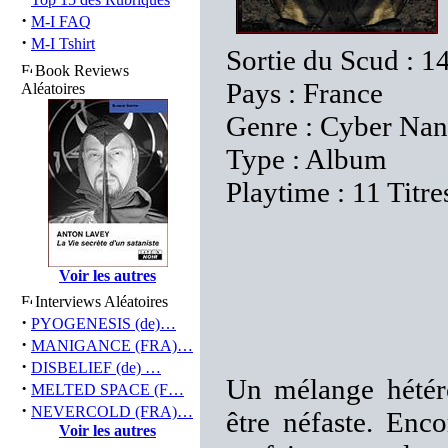
·
M-I FAQ
·
M-I Tshirt
Sortie du Scud : 1
Book Reviews
Pays : France
Aléatoires
Genre : Cyber Nan
Type : Album
Playtime : 11 Titre
Voir les autres
Interviews Aléatoires
·
PYOGENESIS (de)…
·
MANIGANCE (FRA)…
·
DISBELIEF (de) …
Un mélange hétéro
·
MELTED SPACE (F…
·
NEVERCOLD (FRA)…
être néfaste. Enc
Voir les autres