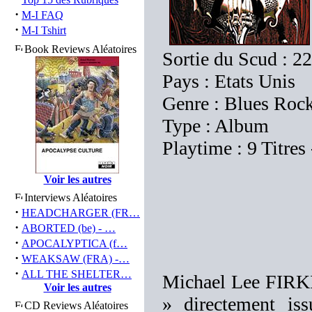
·
M-I FAQ
·
M-I Tshirt
Book Reviews Aléatoires
Sortie du Scud : 2
Pays : Etats Unis
Genre : Blues Roc
Type : Album
Playtime : 9 Titres
Voir les autres
Interviews Aléatoires
·
HEADCHARGER (FR…
·
ABORTED (be) - …
·
APOCALYPTICA (f…
·
WEAKSAW (FRA) -…
·
ALL THE SHELTER…
Michael Lee FIRKINS
Voir les autres
» directement is
CD Reviews Aléatoires