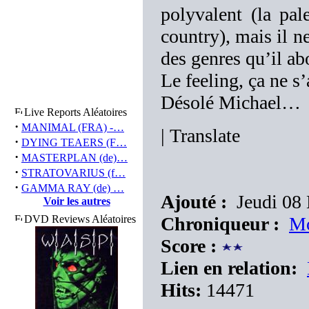
polyvalent (la pal
country), mais il n
des genres qu’il ab
Le feeling, ça ne s’
Désolé Michael…
Live Reports Aléatoires
·
MANIMAL (FRA) -…
|
Translate
·
DYING TEAERS (F…
·
MASTERPLAN (de)…
·
STRATOVARIUS (f…
·
GAMMA RAY (de) …
Ajouté :
Jeudi 08
Voir les autres
DVD Reviews Aléatoires
Chroniqueur :
Mo
Score :
Lien en relation:
Hits:
14471