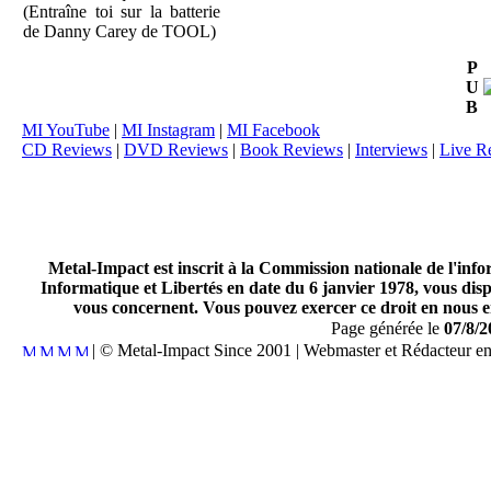
(Entraîne toi sur la batterie
de Danny Carey de TOOL)
P
U
B
MI YouTube
|
MI Instagram
|
MI Facebook
CD Reviews
|
DVD Reviews
|
Book Reviews
|
Interviews
|
Live R
Metal-Impact est inscrit à la Commission nationale de l'inf
Informatique et Libertés en date du 6 janvier 1978, vous disp
vous concernent. Vous pouvez exercer ce droit en nous en
Page générée le
07/8/2
| © Metal-Impact Since 2001 | Webmaster et Rédacteur e