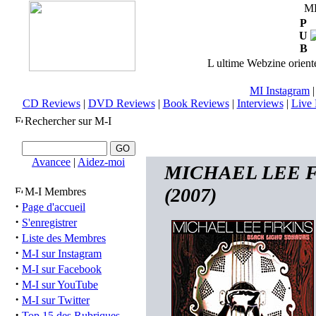
M
P
U
B
L ultime Webzine orienté
MI Instagram
CD Reviews
|
DVD Reviews
|
Book Reviews
|
Interviews
|
Live 
Rechercher sur M-I
Avancee
|
Aidez-moi
MICHAEL LEE FIR
(2007)
M-I Membres
·
Page d'accueil
·
S'enregistrer
·
Liste des Membres
·
M-I sur Instagram
·
M-I sur Facebook
·
M-I sur YouTube
·
M-I sur Twitter
·
Top 15 des Rubriques