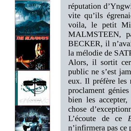
réputation d’Yngwie
vite qu’ils égrena
voila, le petit M
MALMSTEEN, pas
BECKER, il n’avait
la mélodie de SA
Alors, il sortit c
public ne s’est jam
eux. Il préfère les
proclament génies 
bien les accepter,
chose d’exception
L’écoute de ce
n’infirmera pas ce 