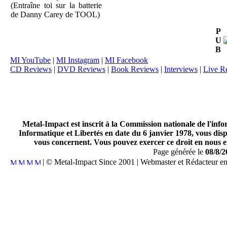
(Entraîne toi sur la batterie
de Danny Carey de TOOL)
P
U
B
MI YouTube
|
MI Instagram
|
MI Facebook
CD Reviews
|
DVD Reviews
|
Book Reviews
|
Interviews
|
Live R
Metal-Impact est inscrit à la Commission nationale de l'inf
Informatique et Libertés en date du 6 janvier 1978, vous disp
vous concernent. Vous pouvez exercer ce droit en nous en
Page générée le
08/8/2
| © Metal-Impact Since 2001 | Webmaster et Rédacteur e