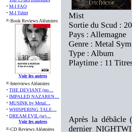
·
M-I FAQ
·
M-I Tshirt
Mist
Book Reviews Aléatoires
Sortie du Scud : 2
Pays : Allemagne
Genre : Metal Sym
Type : Album
Playtime : 11 Titre
Voir les autres
Interviews Aléatoires
·
THE DEVIANT (no…
·
IMPALED NAZAREN…
·
MUSINK by Metal…
·
WHISPERING TALE…
·
DREAM EVIL (se)…
Après la débâcle (
Voir les autres
dernier NIGHTWIS
CD Reviews Aléatoires