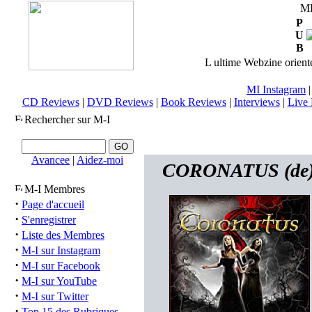
M
P
U
B
L ultime Webzine orienté
MI Instagram
CD Reviews
|
DVD Reviews
|
Book Reviews
|
Interviews
|
Live 
Rechercher sur M-I
Avancee
|
Aidez-moi
CORONATUS (de) -
M-I Membres
·
Page d'accueil
·
S'enregistrer
·
Liste des Membres
·
M-I sur Instagram
·
M-I sur Facebook
·
M-I sur YouTube
·
M-I sur Twitter
·
Top 15 des Rubriques