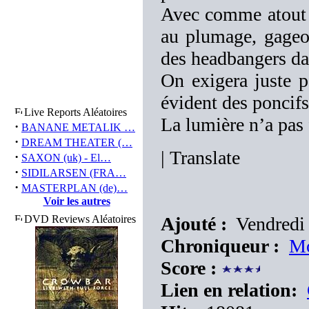
Avec comme atout 
au plumage, gage
des headbangers dan
On exigera juste p
évident des poncifs
Live Reports Aléatoires
La lumière n’a pas f
·
BANANE METALIK …
·
DREAM THEATER (…
|
Translate
·
SAXON (uk) - El…
·
SIDILARSEN (FRA…
·
MASTERPLAN (de)…
Voir les autres
DVD Reviews Aléatoires
Ajouté :
Vendredi 
Chroniqueur :
Mo
Score :
Lien en relation: