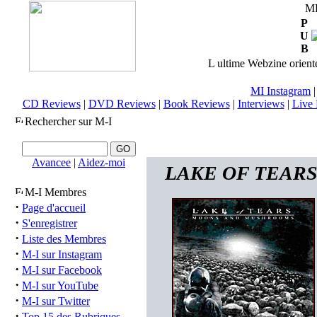
M
P
U
B
L ultime Webzine orienté
MI Instagram
CD Reviews
|
DVD Reviews
|
Book Reviews
|
Interviews
|
Live 
Rechercher sur M-I
Avancee
|
Aidez-moi
LAKE OF TEARS (
M-I Membres
·
Page d'accueil
·
S'enregistrer
·
Liste des Membres
·
M-I sur Instagram
·
M-I sur Facebook
·
M-I sur YouTube
·
M-I sur Twitter
·
Top 15 des Rubriques