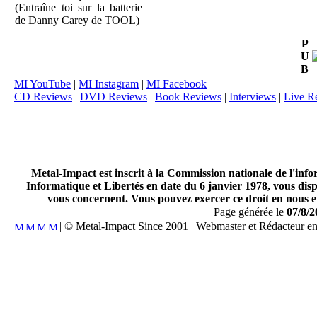
(Entraîne toi sur la batterie
de Danny Carey de TOOL)
P
U
B
MI YouTube
|
MI Instagram
|
MI Facebook
CD Reviews
|
DVD Reviews
|
Book Reviews
|
Interviews
|
Live R
Metal-Impact est inscrit à la Commission nationale de l'inf
Informatique et Libertés en date du 6 janvier 1978, vous disp
vous concernent. Vous pouvez exercer ce droit en nous en
Page générée le
07/8/2
| © Metal-Impact Since 2001 | Webmaster et Rédacteur e