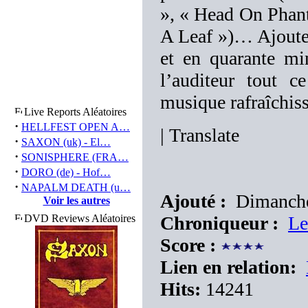
», « Head On Phan
A Leaf »)… Ajouter
et en quarante m
l’auditeur tout c
musique rafraîchiss
Live Reports Aléatoires
·
HELLFEST OPEN A…
|
Translate
·
SAXON (uk) - El…
·
SONISPHERE (FRA…
·
DORO (de) - Hof…
·
NAPALM DEATH (u…
Ajouté :
Dimanche
Voir les autres
DVD Reviews Aléatoires
Chroniqueur :
Le
Score :
Lien en relation:
Hits:
14241