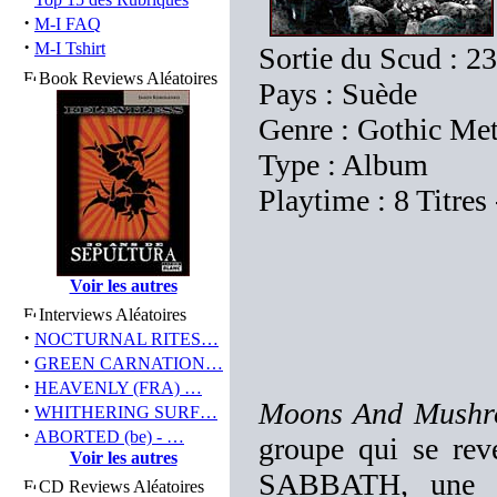
·
M-I FAQ
·
M-I Tshirt
Sortie du Scud : 23
Book Reviews Aléatoires
Pays : Suède
Genre : Gothic Met
Type : Album
Playtime : 8 Titres
Voir les autres
Interviews Aléatoires
·
NOCTURNAL RITES…
·
GREEN CARNATION…
·
HEAVENLY (FRA) …
Moons And Mushr
·
WHITHERING SURF…
·
ABORTED (be) - …
groupe qui se r
Voir les autres
SABBATH, une ép
CD Reviews Aléatoires