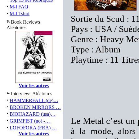
·
M-I FAQ
·
M-I Tshirt
Sortie du Scud : 1
Book Reviews
Pays : USA / Suèd
Aléatoires
Genre : Heavy Me
Type : Album
Playtime : 11 Titre
Voir les autres
Interviews Aléatoires
·
HAMMERFALL (de)…
·
BROKEN MIRRORS …
·
BIOHAZARD (usa)…
Le Metal c’est un 
·
GRIMFIST (no) -…
·
LOFOFORA (FRA) …
à la mode, alors 
Voir les autres