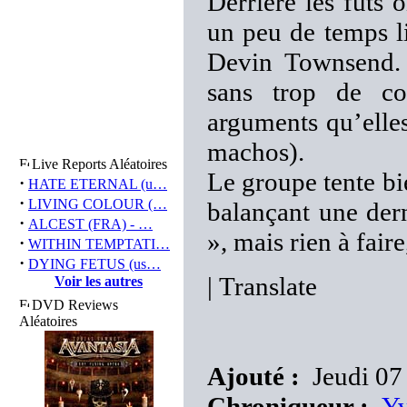
Derrière les fûts
un peu de temps l
Devin Townsend. 
sans trop de con
arguments qu’elles
machos).
Live Reports Aléatoires
Le groupe tente bi
·
HATE ETERNAL (u…
·
LIVING COLOUR (…
balançant une dern
·
ALCEST (FRA) - …
», mais rien à faire
·
WITHIN TEMPTATI…
·
DYING FETUS (us…
|
Translate
Voir les autres
DVD Reviews
Aléatoires
Ajouté :
Jeudi 07 
Chroniqueur :
Y