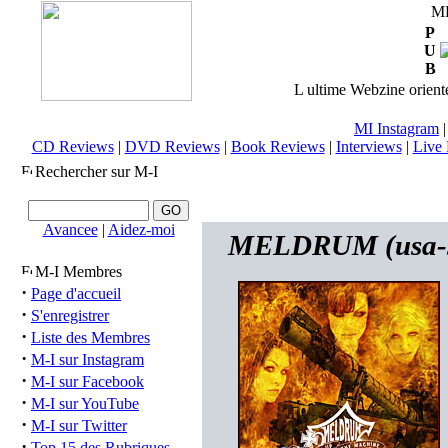
M
P
U
B
L ultime Webzine orienté
MI Instagram
CD Reviews
|
DVD Reviews
|
Book Reviews
|
Interviews
|
Live 
Rechercher sur M-I
Avancee
|
Aidez-moi
MELDRUM (usa-se
M-I Membres
·
Page d'accueil
·
S'enregistrer
·
Liste des Membres
·
M-I sur Instagram
·
M-I sur Facebook
·
M-I sur YouTube
·
M-I sur Twitter
·
Top 15 des Rubriques