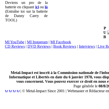
Deviens un pro de la
batterie en cliquant
ici
ou
là
(Entraîne toi sur la batterie
de Danny Carey de
TOOL)
P
U
B
MI YouTube
|
MI Instagram
|
MI Facebook
CD Reviews
|
DVD Reviews
|
Book Reviews
|
Interviews
|
Live R
Metal-Impact est inscrit à la Commission nationale de l'inf
Informatique et Libertés en date du 6 janvier 1978, vous disp
vous concernent. Vous pouvez exercer ce droit en nous en
Page générée le
08/8/2
| © Metal-Impact Since 2001 | Webmaster et Rédacteur e