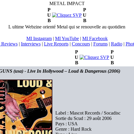
METAL IMPACT
P
P
U
U
B
B
L ultime Webzine orienté Metal qui se renouvelle au quotidien
MI Instagram
|
MI YouTube
|
MI Facebook
 Reviews
|
Interviews
|
Live Reports
|
Concours
|
Forums
|
Radio
|
Pho
P
P
U
U
B
B
GUNS (usa) - Live In Hollywood – Loud & Dangerous (2006)
Label : Mascot Records / Socadisc
Sortie du Scud : 29 août 2006
Pays : USA
Genre : Hard Rock