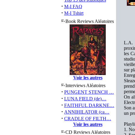
·
M-I FAQ
·
M-I Tshirt
Book Reviews Aléatoires
L.A. 
proxi
les C
studi
vieil
sur pl
Enreg
Voir les autres
Sleaz
Interviews Aléatoires
prend
·
perme
PUNGENT STENCH …
On al
·
LUNA FIELD (de)…
Elect
·
FAITHFUL DARKNE…
Son a
·
ANNIHILATOR (ca…
un pr
·
CRADLE OF FILTH…
Playli
Voir les autres
1. No
CD Reviews Aléatoires
2. Se