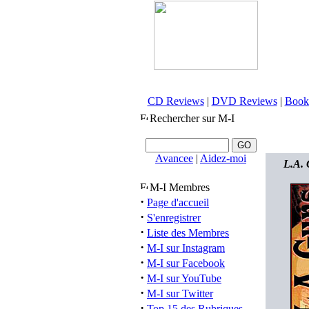
CD Reviews
|
DVD Reviews
|
Book
Rechercher sur M-I
Avancee
|
Aidez-moi
L.A. 
M-I Membres
·
Page d'accueil
·
S'enregistrer
·
Liste des Membres
·
M-I sur Instagram
·
M-I sur Facebook
·
M-I sur YouTube
·
M-I sur Twitter
·
Top 15 des Rubriques