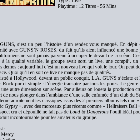
Type : Live
Playtime : 12 Titres - 56 Mins
GUNS, s’est un peu l’histoire d’un rendez-vous manqué. En dépit d
mité avec GUNS’N ROSES, du fait qu’ils aient influencé une bonne p
aliforniens ne sont jamais parvenu à occuper le devant de la scène. Ce
o à la qualité variable, le groupe avait sorti un live, une compil’, 
les démos ; aujourd’hui c’est un nouveau live qui voit le jour. On peut 
ace. Quoi qu’il en soit ce live ne manque pas de qualités.
istré à Hollywood, devant un public conquit, L.A. GUNS s’éclate et l
e Rock pur et simple : l’énergie transpire par tous les pores. Le gen
 une autre dimension sur scène. Par ailleurs on louera la production cru
t de nous plonger dans l’ambiance d’une salle enfumée d’un club du Su
terne adroitement les classiques issus des 2 premiers albums tels que
ric Gypsy », avec des morceaux plus récents comme « Hellraisers Ball »
spect cru et dépouillé ne fait pas de
Loud & Dangerous
l’outil idéal p
oduit incontournable pour les amateurs du groupe.
st :
 Mercy
x Action