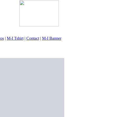
tos
|
M-I Tshirt
|
Contact
|
M-I Banner