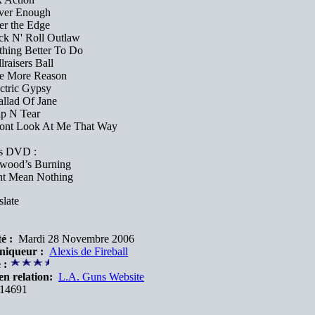
ver Enough
er the Edge
ck N' Roll Outlaw
thing Better To Do
lraisers Ball
e More Reason
ectric Gypsy
allad Of Jane
ip N Tear
ont Look At Me That Way
s DVD :
wood’s Burning
nt Mean Nothing
late
é :
Mardi 28 Novembre 2006
niqueur :
Alexis de Fireball
 :
en relation:
L.A. Guns Website
14691