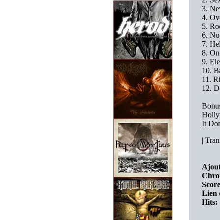
3. Ne
4. Ov
5. Ro
6. No
7. Hel
8. On
9. El
10. B
11. R
12. D
Bonu
Holly
It Do
|
Trans
Ajout
Chro
Score
Lien 
Hits: