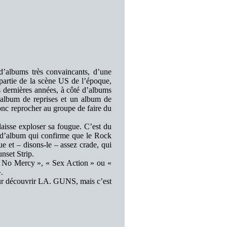
’albums très convaincants, d’une
artie de la scène US de l’époque,
s dernières années, à côté d’albums
un album de reprises et un album de
donc reprocher au groupe de faire du
aisse exploser sa fougue. C’est du
re d’album qui confirme que le Rock
e et – disons-le – assez crade, qui
nset Strip.
 « No Mercy », « Sex Action » ou «
.
our découvrir LA. GUNS, mais c’est